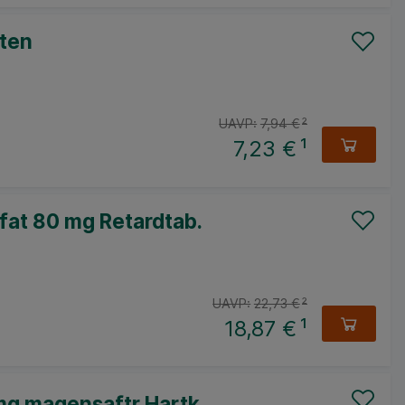
ten
UAVP:
7,94 €
²
7,23 €
¹
fat 80 mg Retardtab.
UAVP:
22,73 €
²
18,87 €
¹
g magensaftr.Hartk.