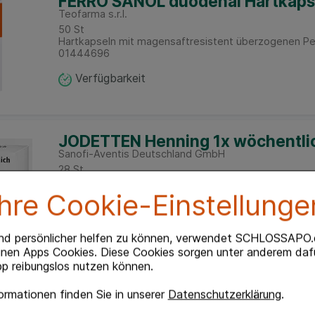
FERRO SANOL duodenal Hartkaps.
Teofarma s.r.l.
50
St
Hartkapseln mit magensaftresistent überzogenen Pe
01444696
Verfügbarkeit
JODETTEN Henning 1x wöchentlic
Sanofi-Aventis Deutschland GmbH
28
St
Tabletten
00271006
Ihre Cookie-Einstellunge
Verfügbarkeit
nd persönlicher helfen zu können, verwendet SCHLOSSAPO.
inen Apps Cookies. Diese Cookies sorgen unter anderem dafü
p reibungslos nutzen können.
FERRO SANOL duodenal Hartkaps.
Teofarma s.r.l.
rmationen finden Sie in unserer
Datenschutzerklärung
.
100
St