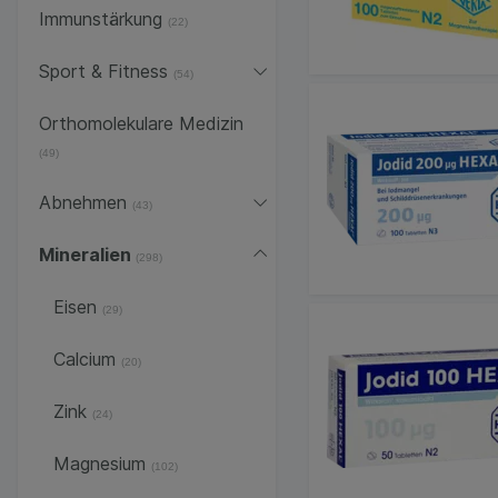
Immunstärkung
(22)
Sport & Fitness
(54)
Orthomolekulare Medizin
(49)
Abnehmen
(43)
Mineralien
(298)
Eisen
(29)
Calcium
(20)
Zink
(24)
Magnesium
(102)