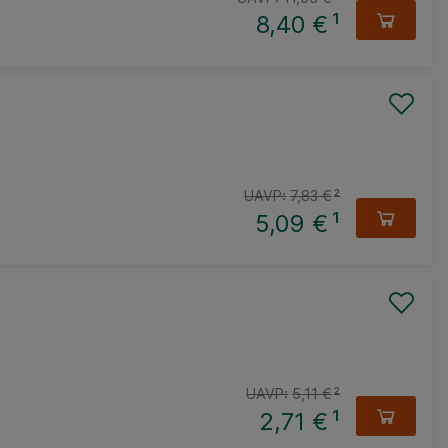
8,40 €
¹
UAVP:
7,83 €
²
5,09 €
¹
UAVP:
5,11 €
²
2,71 €
¹