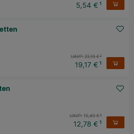
5,54 €
¹
etten
UAVP:
23,10 €
²
19,17 €
¹
ten
UAVP:
15,40 €
²
12,78 €
¹