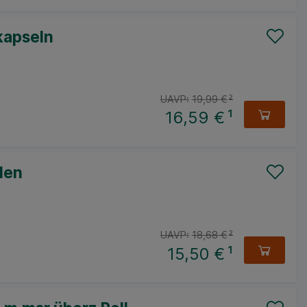
kapseln
UAVP:
19,99 €
²
16,59 €
¹
len
UAVP:
18,68 €
²
15,50 €
¹