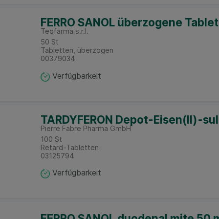
FERRO SANOL überzogene Tablet
Teofarma s.r.l.
50
St
Tabletten, überzogen
00379034
Verfügbarkeit
TARDYFERON Depot-Eisen(II)-sul
Pierre Fabre Pharma GmbH
100
St
Retard-Tabletten
03125794
Verfügbarkeit
FERRO SANOL duodenal mite 50 m