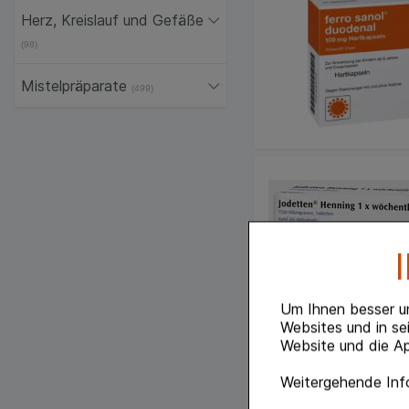
Herz, Kreislauf und Gefäße
(98)
Mistelpräparate
(499)
Um Ihnen besser u
Websites und in se
Website und die Ap
Weitergehende Info