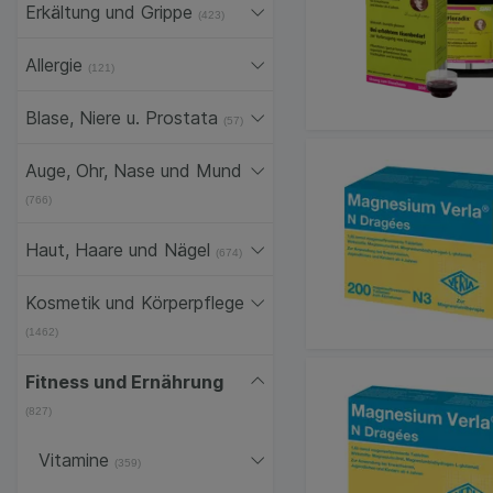
Erkältung und Grippe
(423)
Allergie
(121)
Blase, Niere u. Prostata
(57)
Auge, Ohr, Nase und Mund
(766)
Haut, Haare und Nägel
(674)
Kosmetik und Körperpflege
(1462)
Fitness und Ernährung
(827)
Vitamine
(359)