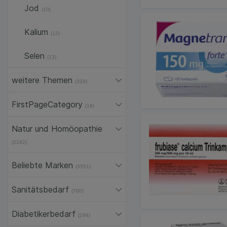
Jod
(10)
Kalium
(12)
Selen
(13)
weitere Themen
(328)
FirstPageCategory
(19)
Natur und Homöopathie
(2182)
Beliebte Marken
(3551)
Sanitätsbedarf
(780)
Diabetikerbedarf
(294)