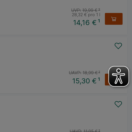
UVP:
19,99 €
³
28,32 €
pro 1 l
14,16 €
¹
UAVP:
18,99 €
²
15,30 €
¹
UAVP:
11,05 €
²