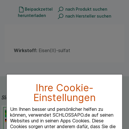
Beipackzettel
nach Produkt suchen
herunterladen
nach Hersteller suchen
Wirkstoff:
Eisen(II)-sulfat
Ihre Cookie-
Einstellungen
Sicherheit und Qualität
Schlossapo.de ist registriert beim
Um Ihnen besser und persönlicher helfen zu
Deutschen Institut für Medizinische
können, verwendet SCHLOSSAPO.de auf seinen
Dokumentation und Information.
Websites und in seinen Apps Cookies. Diese
Cookies sorgen unter anderem dafür, dass Sie die