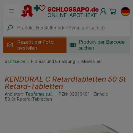
Rezept per
Foto
Produkt per Barcode
bestellen
suchen
Startseite
Fitness und Ernährung
Mineralien
KENDURAL C Retardtabletten
50 St
Retard-Tabletten
Anbieter:
Teofarma s.r.l.
PZN:
02036491
Einheit:
50
St
Retard-Tabletten