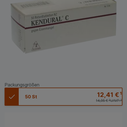
Packungsgrößen
12,41 €
¹
50 St
14,95 €
²
UAVP:
²