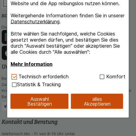
Website und die App reibungslos nutzen können.
schlossapo.de-App
Weitergehende Informationen finden Sie in unserer
Datenschutzerklärung
.
Die App von schlossapo.de jetzt mit E-Rezept-Scanner
Bitte wählen Sie nachfolgend, welche Cookies
gesetzt werden dürfen, und bestätigen Sie dies
durch "Auswahl bestätigen" oder akzeptieren Sie
alle Cookies durch "Alle auswählen":
Mehr Information
Unsere Zahlungsarten
Technisch Notwendig:
Hierbei handelt es sich um
Technisch erforderlich
Komfort
Bequem und sicher - Wählen Sie aus unseren verschiedenen
Cookies, die für die Grundfunktionen unserer
Statistik & Tracking
Zahlungsmöglichkeiten:
Website notwendig sind (z.B. Navigation,
Kreditkarte, PayPal,Vorkasse, iDeal, Bancontact und Rechnung (für
Warenkorb, Kundenkonto), weshalb auf diese nicht
Bestandskunden)
Auswahl
alles
verzichtet werden kann.
Bestätigen
Akzeptieren
Komfort:
Diese Cookies werden genutzt um das
Einkaufserlebnis noch ansprechender zu gestalten,
Kontakt und Beratung
beispielsweise für die Wiedererkennung des
Besuchers oder unsere Seite an bevorzugte
telefonisch Mo - Fr von 8-16 Uhr unter