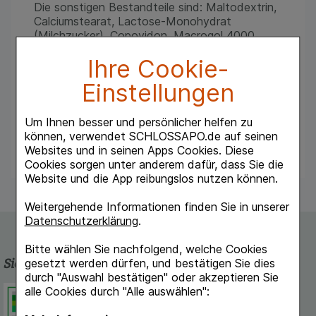
Die sonstigen Bestandteile sind: Maltodextrin,
Calciumstearat, Lactose-Monohydrat
(Milchzucker), Copovidon, Macrogol 4000,
Talkum, Calciumcarbonat E 170, Kakaobutter,
Ihre Cookie-
Magnesiumstearat [pflanzlich], Schellack,
Titandioxid E171, Cellulosepulver, Maisstärke,
Einstellungen
Carboxymethylstärke-Natrium (Typ A),
Natriumdodecylsulfat, Sucrose (Saccharose
bzw. „Haushaltszucker“), Povidon K25,
Um Ihnen besser und persönlicher helfen zu
Eisenoxide und -hydroxide (E172)
können, verwendet SCHLOSSAPO.de auf seinen
Websites und in seinen Apps Cookies. Diese
Cookies sorgen unter anderem dafür, dass Sie die
Website und die App reibungslos nutzen können.
Weitergehende Informationen finden Sie in unserer
Datenschutzerklärung
.
Bitte wählen Sie nachfolgend, welche Cookies
gesetzt werden dürfen, und bestätigen Sie dies
Sicherheit und Qualität
durch "Auswahl bestätigen" oder akzeptieren Sie
alle Cookies durch "Alle auswählen":
Schlossapo.de ist registriert beim
Deutschen Institut für Medizinische