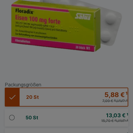
Packungsgrößen
5,88 €
¹
20 St
7,09 €
²
UAVP:
²
13,03 €
¹
50 St
15,70 €
²
UAVP:
²