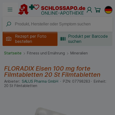
Rezept per
Foto
Produkt per Barcode
bestellen
suchen
Startseite
Fitness und Ernährung
Mineralien
FLORADIX Eisen 100 mg forte
Filmtabletten
20 St
Filmtabletten
Anbieter:
SALUS Pharma GmbH
PZN:
07798283
Einheit:
20
St
Filmtabletten