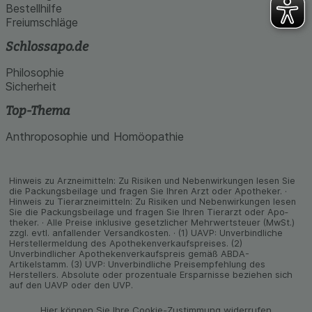
Bestellhilfe
Freiumschläge
Schlossapo.de
Philosophie
Sicherheit
Top-Thema
Anthroposophie und Homöopathie
Hinweis zu Arzneimitteln: Zu Risiken und Neben­wirkungen lesen Sie
die Packungs­beilage und fragen Sie Ihren Arzt oder Apo­theker. ·
Hinweis zu Tier­arz­nei­mitteln: Zu Risiken und Neben­wirkungen lesen
Sie die Packungs­beilage und fragen Sie Ihren Tier­arzt oder Apo­
theker. · Alle Preise inklusive gesetz­licher Mehrwertsteuer (MwSt.)
zzgl. evtl. anfallender Versand­kosten. · (1) UAVP: Unverbindliche
Herstellermeldung des Apothekenverkaufspreises. (2)
Unverbindlicher Apothekenverkaufspreis gemäß ABDA-
Artikelstamm. (3) UVP: Unverbindliche Preisempfehlung des
Herstellers. Absolute oder prozentuale Ersparnisse beziehen sich
auf den UAVP oder den UVP.
Hier können Sie Ihre Cookie-Zustimmung widerrufen