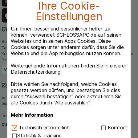
Ihre Cookie-
Einstellungen
Um Ihnen besser und persönlicher helfen zu
Unsere Zahlungsarten
können, verwendet SCHLOSSAPO.de auf seinen
Websites und in seinen Apps Cookies. Diese
Bequem und sicher - Wählen Sie aus unseren verschiedenen
Cookies sorgen unter anderem dafür, dass Sie die
Zahlungsmöglichkeiten:
Website und die App reibungslos nutzen können.
Kreditkarte, PayPal,Vorkasse, iDeal, Bancontact und Rechnung (für
Bestandskunden)
Weitergehende Informationen finden Sie in unserer
Datenschutzerklärung
.
Bitte wählen Sie nachfolgend, welche Cookies
Kontakt und Beratung
gesetzt werden dürfen, und bestätigen Sie dies
durch "Auswahl bestätigen" oder akzeptieren Sie
telefonisch Mo - Fr von 8-16 Uhr unter
alle Cookies durch "Alle auswählen":
06851-939 56 56
Mehr Information
Rund um die Uhr per E-Mail
zum Kontaktformular
Technisch Notwendig:
Hierbei handelt es sich um
Technisch erforderlich
Komfort
Cookies, die für die Grundfunktionen unserer
Statistik & Tracking