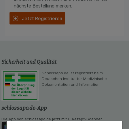
nächste Bestellung merken.
Jetzt Registrieren
Sicherheit und Qualität
Schlossapo.de ist registriert beim
Deutschen Institut für Medizinische
Dokumentation und Information.
schlossapo.de-App
Die App von schlossapo.de jetzt mit E-Rezept-Scanner