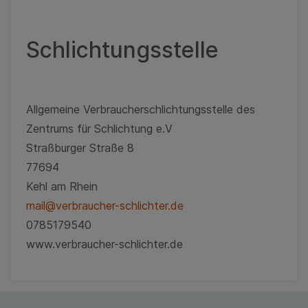
unserer Website sammeln, mit deren Hilfe wir
unsere Website weiter für Sie optimieren können,
den Inhalt auf unserer Website aber auch die
Schlichtungsstelle
Werbung auf Drittseiten möglichst relevant für Sie
zu gestalten. Bitte beachten Sie, dass Daten
hierfür teilweise an Dritte wie z.B. Google oder
soziale Medien übertragen werden.
Allgemeine Verbraucherschlichtungsstelle des
Zentrums für Schlichtung e.V
Straßburger Straße 8
77694
Kehl am Rhein
mail@verbraucher-schlichter.de
0785179540
www.verbraucher-schlichter.de