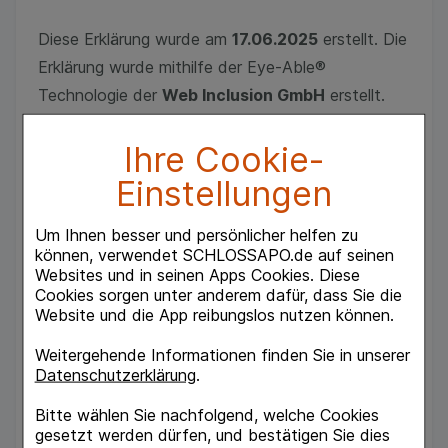
Diese Erklärung wurde am
17.06.2025
erstellt. Die
Erklärung wurde mithilfe der Eye-Able®
Technologie der
Web Inclusion GmbH
erstellt.
Mehr Informationen zur Web Inclusion GmbH sind
Ihre Cookie-
unter https://eye-able.com/ zu finden. Die Web
Inclusion GmbH hat alle maschinell überprüfbaren
Einstellungen
Prüfschritte durchlaufen.
Um Ihnen besser und persönlicher helfen zu
können, verwendet SCHLOSSAPO.de auf seinen
Websites und in seinen Apps Cookies. Diese
Rückmeldung und
Cookies sorgen unter anderem dafür, dass Sie die
Website und die App reibungslos nutzen können.
Kontaktangaben
Weitergehende Informationen finden Sie in unserer
Datenschutzerklärung
.
Bitte wählen Sie nachfolgend, welche Cookies
Sie haben eine Anmerkung oder einen Hinweis zu
gesetzt werden dürfen, und bestätigen Sie dies
Barrieren auf dieser Webseite? Bitte nehmen Sie