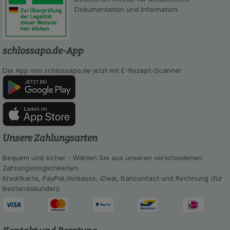
Besuchers oder unsere Seite an bevorzugte
Dokumentation und Information.
Verhaltensweisen (z.B. Spracheinstellung)
anzupassen. Komfort-Cookies ermöglichen es uns
auch auf Ihre Bedürfnisse zugeschrittene Inhalte
anzuzeigen und unser Partnerprogramm zu
schlossapo.de-App
betreiben.
Die App von schlossapo.de jetzt mit E-Rezept-Scanner
Statistik & Tracking:
Hierüber lassen sich
Informationen über die Art und Weise der Nutzung
unserer Website sammeln, mit deren Hilfe wir
unsere Website weiter für Sie optimieren können,
den Inhalt auf unserer Website aber auch die
Werbung auf Drittseiten möglichst relevant für Sie
zu gestalten. Bitte beachten Sie, dass Daten
Unsere Zahlungsarten
hierfür teilweise an Dritte wie z.B. Google oder
soziale Medien übertragen werden.
Bequem und sicher - Wählen Sie aus unseren verschiedenen
Zahlungsmöglichkeiten:
Kreditkarte, PayPal,Vorkasse, iDeal, Bancontact und Rechnung (für
Bestandskunden)