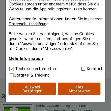
Cookies sorgen unter anderem dafür, dass Sie die
zur Behandlung von Schmerzzuständen.
Website und die App reibungslos nutzen können.
Zu Risiken und Nebenwirkungen lesen Sie die
Packungsbeilage und fragen Sie Ihre Ärztin,
Weitergehende Informationen finden Sie in unserer
Ihren Arzt oder in Ihrer Apotheke!
Datenschutzerklärung
.
Mat.-Nr.:
2/51014439-02
Stand:
April 2021
Bitte wählen Sie nachfolgend, welche Cookies
Hersteller
gesetzt werden dürfen, und bestätigen Sie dies
Hexal AG
durch "Auswahl bestätigen" oder akzeptieren Sie
83607 Holzkirchen
alle Cookies durch "Alle auswählen":
www.hexal.de
Mehr Information
Technisch Notwendig:
Hierbei handelt es sich um
Technisch erforderlich
Komfort
Cookies, die für die Grundfunktionen unserer
Statistik & Tracking
Website notwendig sind (z.B. Navigation,
Warenkorb, Kundenkonto), weshalb auf diese nicht
Auswahl
alles
verzichtet werden kann.
Bestätigen
Akzeptieren
Sicherheit und Qualität
Komfort:
Diese Cookies werden genutzt um das
Einkaufserlebnis noch ansprechender zu gestalten,
Schlossapo.de ist registriert beim
beispielsweise für die Wiedererkennung des
Deutschen Institut für Medizinische