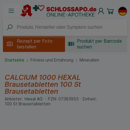
Rezept per
Foto
Produkt per Barcode
bestellen
suchen
Startseite
Fitness und Ernährung
Mineralien
CALCIUM 1000 HEXAL
Brausetabletten
100 St
Brausetabletten
Anbieter:
Hexal AG
PZN:
07383955
Einheit:
100
St
Brausetabletten