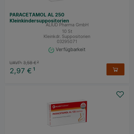
PARACETAMOL AL 250
Kleinkindersuppositorien
ALIUD Pharma GmbH
10
St
Kleinkdr. Suppositorien
03295071
Verfügbarkeit
UAVP:
3,58 €
²
2,97 €
¹