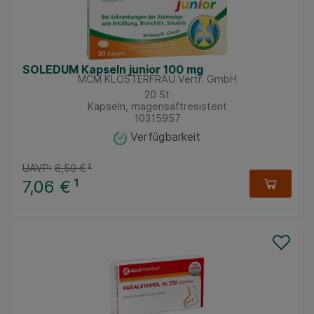
SOLEDUM Kapseln junior 100 mg
MCM KLOSTERFRAU Vertr. GmbH
20
St
Kapseln, magensaftresistent
10315957
Verfügbarkeit
UAVP:
8,50 €
²
7,06 €
¹