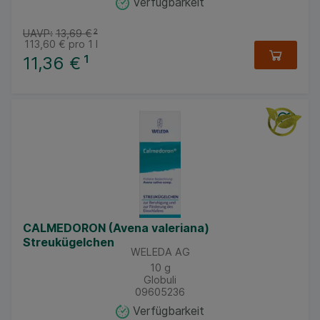
Verfügbarkeit
UAVP:
13,69 €
²
113,60 €
pro 1 l
11,36 €
¹
CALMEDORON (Avena valeriana)
Streukügelchen
WELEDA AG
10
g
Globuli
09605236
Verfügbarkeit