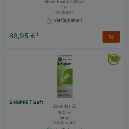
Fleser Pharma GmbH
1
St
12738917
Verfügbarkeit
89,95 €
¹
SINUPRET Saft
Bionorica SE
100
ml
Sirup
00605588