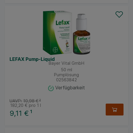
LEFAX Pump-Liquid
Bayer Vital GmbH
50
ml
Pumplösung
02563842
Verfügbarkeit
UAVP:
10,98 €
²
182,20 €
pro 1 l
9,11 €
¹