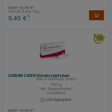
UAVP:
13,79 €
²
945,00 €
pro 1 kg
9,45 €
¹
CARUM CARVI Kinderzäpfchen
WALA Heilmittel GmbH
10X1
g
Kdr. Suppositorien
01448004
Verfügbarkeit
UAVP:
10,29 €
²