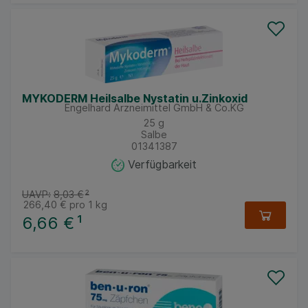
MYKODERM Heilsalbe Nystatin u.Zinkoxid
Engelhard Arzneimittel GmbH & Co.KG
25
g
Salbe
01341387
Verfügbarkeit
UAVP:
8,03 €
²
266,40 €
pro 1 kg
6,66 €
¹