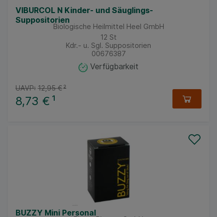
VIBURCOL N Kinder- und Säuglings-
Suppositorien
Biologische Heilmittel Heel GmbH
12
St
Kdr.- u. Sgl. Suppositorien
00676387
Verfügbarkeit
UAVP:
12,95 €
²
8,73 €
¹
BUZZY Mini Personal