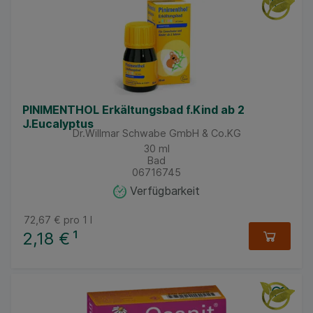
PINIMENTHOL Erkältungsbad f.Kind ab 2
J.Eucalyptus
Dr.Willmar Schwabe GmbH & Co.KG
30
ml
Bad
06716745
Verfügbarkeit
72,67 €
pro 1 l
2,18 €
¹