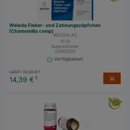
Weleda Fieber- und Zahnungszäpfchen
(Chamomilla comp)
WELEDA AG
10
St
Suppositorien
02565203
Verfügbarkeit
UAVP:
19,59 €
²
14,39 €
¹