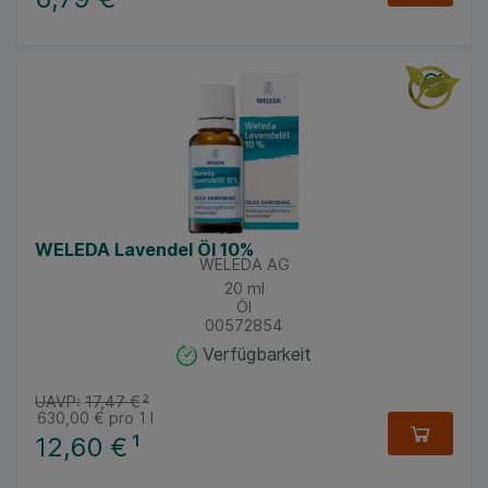
WELEDA Lavendel Öl 10%
WELEDA AG
20
ml
Öl
00572854
Verfügbarkeit
UAVP:
17,47 €
²
630,00 €
pro 1 l
12,60 €
¹