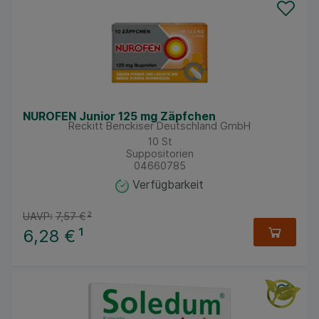
NUROFEN Junior 125 mg Zäpfchen
Reckitt Benckiser Deutschland GmbH
10
St
Suppositorien
04660785
Verfügbarkeit
UAVP:
7,57 €
²
6,28 €
¹