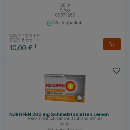
120
ml
Sirup
08871266
Verfügbarkeit
UAVP:
13,15 €
²
83,33 €
pro 1 l
10,00 €
¹
NUROFEN 200 mg Schmelztabletten Lemon
Reckitt Benckiser Deutschland GmbH
12
St
Schmelztabletten