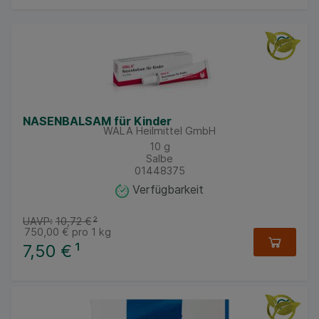
NASENBALSAM für Kinder
WALA Heilmittel GmbH
10
g
Salbe
01448375
Verfügbarkeit
UAVP:
10,72 €
²
750,00 €
pro 1 kg
7,50 €
¹