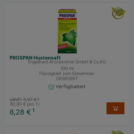
PROSPAN Hustensaft
Engelhard Arzneimittel GmbH & Co.KG
100
ml
Flüssigkeit zum Einnehmen
08585997
Verfügbarkeit
UAVP:
9,97 €
²
82,80 €
pro 1 l
8,28 €
¹