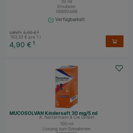
30
ml
Emulsion
06890466
Verfügbarkeit
UAVP:
5,90 €
²
163,33 €
pro 1 l
4,90 €
¹
MUCOSOLVAN Kindersaft 30 mg/5 ml
A. Nattermann & Cie GmbH
100
ml
Lösung zum Einnehmen