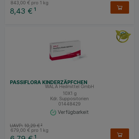
843,00 €
pro 1 kg
8,43 €
¹
PASSIFLORA KINDERZÄPFCHEN
WALA Heilmittel GmbH
10X1
g
Kdr. Suppositorien
01448429
Verfügbarkeit
UAVP:
10,29 €
²
679,00 €
pro 1 kg
6,79 €
¹