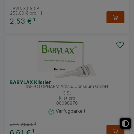
UAVP:
3,05 €
²
253,00 €
pro 1 l
2,53 €
¹
BABYLAX Klistier
INFECTOPHARM Arzn.u.Consilium GmbH
3
St
Klistiere
00098878
Verfügbarkeit
UVP:
7,96 €
³
6,61 €
¹