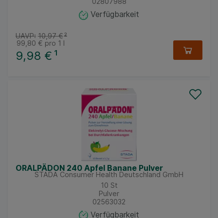
02807988
Verfügbarkeit
UAVP:
10,97 €
²
99,80 €
pro 1 l
9,98 €
¹
ORALPÄDON 240 Apfel Banane Pulver
STADA Consumer Health Deutschland GmbH
10
St
Pulver
02563032
Verfügbarkeit