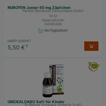
NUROFEN Junior 60 mg Zäpfchen
Reckitt Benckiser Deutschland GmbH
10
St
Suppositorien
04085246
Verfügbarkeit
UAVP:
6,63 €
²
5,50 €
¹
UMCKALOABO Saft für Kinder
Dr.Willmar Schwabe GmbH & Co.KG