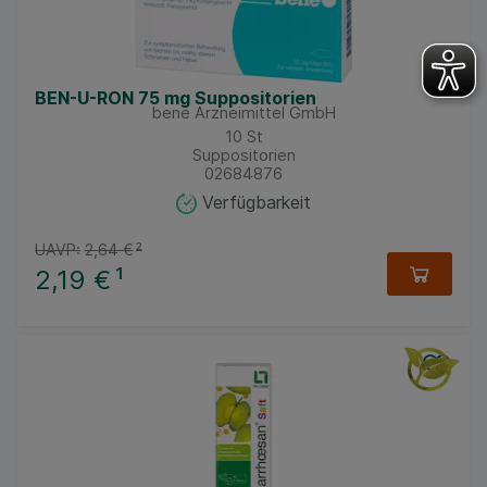
BEN-U-RON 75 mg Suppositorien
bene Arzneimittel GmbH
10
St
Suppositorien
02684876
Verfügbarkeit
UAVP:
2,64 €
²
2,19 €
¹