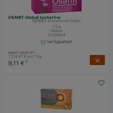
OSANIT Globuli zuckerfrei
HERMES Arzneimittel GmbH
7.5
g
Globuli
01296824
Verfügbarkeit
UAVP:
10,97 €
²
1.214,67 €
pro 1 kg
9,11 €
¹