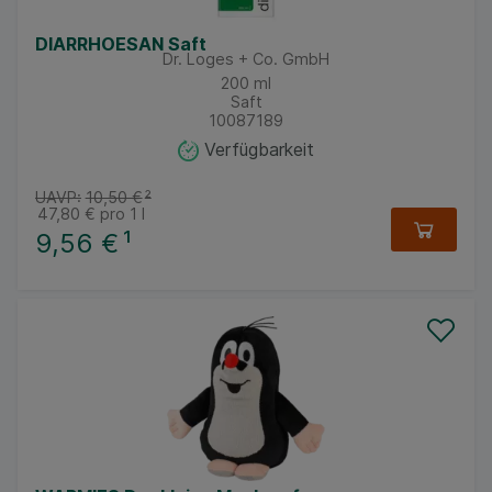
DIARRHOESAN Saft
Dr. Loges + Co. GmbH
200
ml
Saft
10087189
Verfügbarkeit
UAVP:
10,50 €
²
47,80 €
pro 1 l
9,56 €
¹