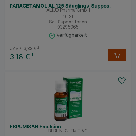
PARACETAMOL AL 125 Säuglings-Suppos.
ALIUD Pharma GmbH
10
St
Sgl. Suppositorien
03295065
Verfügbarkeit
UAVP:
3,83 €
²
3,18 €
¹
ESPUMISAN Emulsion
BERLIN-CHEMIE AG