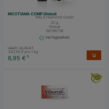
NICOTIANA COMP.Globuli
WALA Heilmittel GmbH
20
g
Globuli
08786738
Verfügbarkeit
UAVP:
12,79 €
²
447,50 €
pro 1 kg
8,95 €
¹