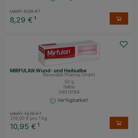
UAVP:
9,99 €
²
8,29 €
¹
MIRFULAN Wund- und Heilsalbe
Recordati Pharma GmbH
50
g
Salbe
04613194
Verfügbarkeit
UAVP:
13,19 €
²
219,00 €
pro 1 kg
10,95 €
¹