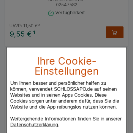
02547582
Verfügbarkeit
UAVP:
11,50 €
²
9,55 €
¹
Ihre Cookie-
Einstellungen
Um Ihnen besser und persönlicher helfen zu
können, verwendet SCHLOSSAPO.de auf seinen
Websites und in seinen Apps Cookies. Diese
Cookies sorgen unter anderem dafür, dass Sie die
ACC Kindersaft
Hexal AG
Website und die App reibungslos nutzen können.
100
ml
Lösung zum Einnehmen
Weitergehende Informationen finden Sie in unserer
06964615
Datenschutzerklärung
.
Verfügbarkeit