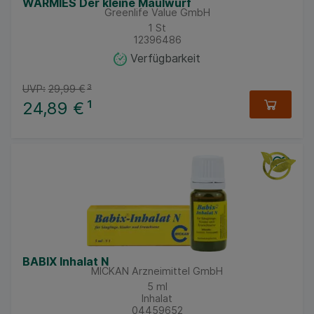
WARMIES Der kleine Maulwurf
Greenlife Value GmbH
1
St
12396486
Verfügbarkeit
UVP:
29,99 €
³
24,89 €
¹
BABIX Inhalat N
MICKAN Arzneimittel GmbH
5
ml
Inhalat
04459652