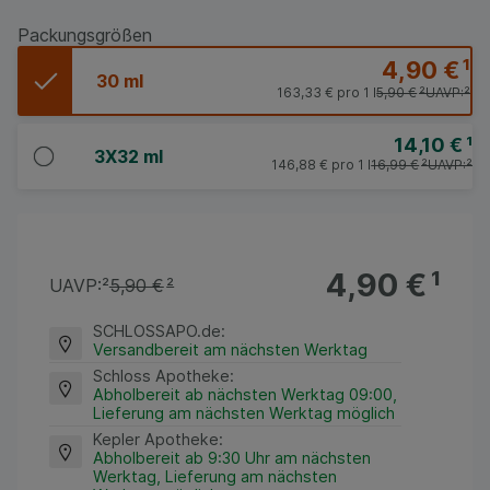
Packungsgrößen
4,90 €
¹
30 ml
163,33 €
pro 1 l
5,90 €
²
UAVP:
²
14,10 €
¹
3X32 ml
146,88 €
pro 1 l
16,99 €
²
UAVP:
²
4,90 €
¹
UAVP:
²
5,90 €
²
SCHLOSSAPO.de
:
Versandbereit am nächsten Werktag
Schloss Apotheke
:
Abholbereit ab nächsten Werktag 09:00,
Lieferung am nächsten Werktag möglich
Kepler Apotheke
:
Abholbereit ab 9:30 Uhr am nächsten
Werktag, Lieferung am nächsten