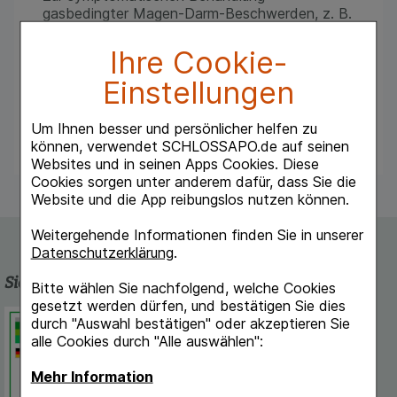
gasbedingter Magen-Darm-Beschwerden, z. B.
Blähungen (Meteorismus), Völlegefühl,
Säuglingskoliken (Dreimonatskoliken).
Ihre Cookie-
Zur Vorbereitung von Untersuchungen im
Einstellungen
Bauchbereich, wie z. B. Röntgen, Sonographie
(Ultraschall) und Gastroskopie.
Als Entschäumer bei Vergiftungen mit
Um Ihnen besser und persönlicher helfen zu
Spülmitteln (Tensiden).
können, verwendet SCHLOSSAPO.de auf seinen
Websites und in seinen Apps Cookies. Diese
Cookies sorgen unter anderem dafür, dass Sie die
Website und die App reibungslos nutzen können.
Weitergehende Informationen finden Sie in unserer
Datenschutzerklärung
.
Sicherheit und Qualität
Bitte wählen Sie nachfolgend, welche Cookies
gesetzt werden dürfen, und bestätigen Sie dies
Schlossapo.de ist registriert beim
durch "Auswahl bestätigen" oder akzeptieren Sie
Deutschen Institut für Medizinische
alle Cookies durch "Alle auswählen":
Dokumentation und Information.
Mehr Information