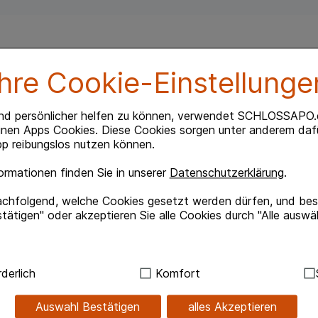
Ihre Cookie-Einstellunge
Lavendel, Sternanis und Thymian.
nd persönlicher helfen zu können, verwendet SCHLOSSAPO.
inen Apps Cookies. Diese Cookies sorgen unter anderem dafü
p reibungslos nutzen können.
sanft einmassieren.
rmationen finden Sie in unserer
Datenschutzerklärung
.
 einer ausgewogenen Mischung ätherischer Öle. Sanft
 Babyhaut, hilft Ihrem Kind zu entspannen und trägt
achfolgend, welche Cookies gesetzt werden dürfen, und best
tätigen" oder akzeptieren Sie alle Cookies durch "Alle auswä
rper Ihres Babys zusätzlich positive Vorgänge aus. Die
rten Stellen werden dadurch angenehm erwärmt, die
r.
aby Balsam mild bei Erkältungsgefahr. Der beim
ndig:
Hierbei handelt es sich um Cookies, die für die Grundf
derlich
Komfort
schen Öle lässt Ihr Kind zusätzlich entspannt und
sind (z.B. Navigation, Warenkorb, Kundenkonto), weshalb au
kann.
Auswahl Bestätigen
alles Akzeptieren