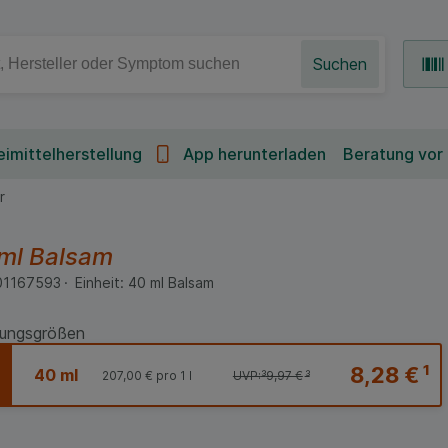
Suchen
imittelherstellung
App herunterladen
Beratung vor
r
 ml
Balsam
01167593
Einheit:
40
ml
Balsam
ungsgrößen
8,28 €
¹
40 ml
207,00 €
pro 1 l
UVP:
³
9,97 €
³