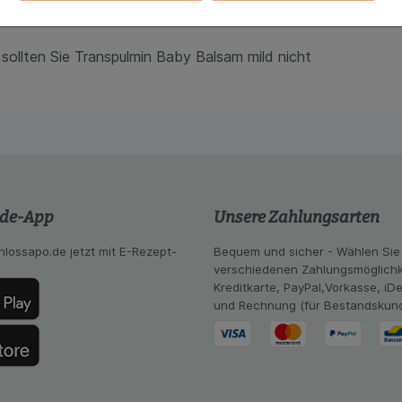
ch geprüft. Sollten bei der Anwendung trotzdem
kies werden genutzt um das Einkaufserlebnis noch ansprec
potheker.
lsweise für die Wiedererkennung des Besuchers oder unsere S
z.B. Spracheinstellung) anzupassen. Komfort-Cookies ermög
sollten Sie Transpulmin Baby Balsam mild nicht
se zugeschrittene Inhalte anzuzeigen und unser Partnerprog
ng:
Hierüber lassen sich Informationen über die Art und Wei
mmeln, mit deren Hilfe wir unsere Website weiter für Sie opt
Website aber auch die Werbung auf Drittseiten möglichst rele
achten Sie, dass Daten hierfür teilweise an Dritte wie z.B. G
 werden.
.de-App
Unsere Zahlungsarten
hlossapo.de jetzt mit E-Rezept-
Bequem und sicher - Wählen Sie
verschiedenen Zahlungsmöglichk
Kreditkarte, PayPal,Vorkasse, iD
und Rechnung (für Bestandskun