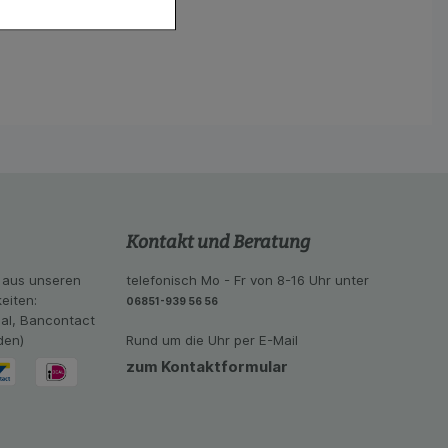
hender zu
eite an bevorzugte
lichen es uns auch
ramm zu betreiben.
se der Nutzung
imieren können, den
vant für Sie zu
oogle oder soziale
Kontakt und Beratung
 aus unseren
telefonisch Mo - Fr von 8-16 Uhr unter
eiten:
06851-939 56 56
eal, Bancontact
den)
Rund um die Uhr per E-Mail
zum Kontaktformular