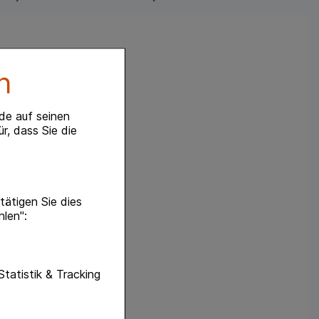
n
de auf seinen
r, dass Sie die
ätigen Sie dies
hlen":
unktionen unserer
Statistik & Tracking
f diese nicht