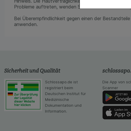
Hinweis. Die Hautverträglichkeit wurde dermatologis
Komfort:
Diese Coo
Probleme auftreten, wenden Sie sich bitte an Ihren A
gestalten, beispie
Verhaltensweisen (
Bei Überempfindlichkeit gegen einen der Bestandteile 
auf Ihre Bedürfnis
anwenden.
Statistik & Tracki
unserer Website sa
Inhalt auf unserer 
gestalten. Bitte be
Medien übertragen
Sicherheit und Qualität
schlossapo
Schlossapo.de ist
Die App von sc
registriert beim
Scanner
Deutschen Institut für
Medizinische
Dokumentation und
Information.