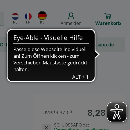
Anmelden
Warenkorb
 Ort
Bonusprogramm
Jobs
Über Schlossapo.de
8,28 €
¹
UVP:
³
9,97 €
³
SCHLOSSAPO.de
:
Versandbereit am nächsten