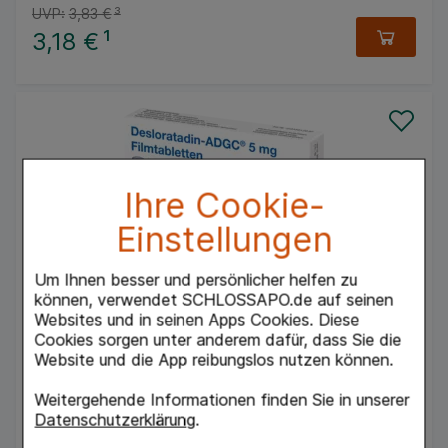
UVP:
3,83 €
³
3,18 €
¹
Ihre Cookie-
Einstellungen
DESLORATADIN ADGC 5 mg Filmtabletten
Zentiva Pharma GmbH
Um Ihnen besser und persönlicher helfen zu
20
St
können, verwendet SCHLOSSAPO.de auf seinen
Filmtabletten
Websites und in seinen Apps Cookies. Diese
17145932
Cookies sorgen unter anderem dafür, dass Sie die
Verfügbarkeit
Website und die App reibungslos nutzen können.
Weitergehende Informationen finden Sie in unserer
10,00 €
¹
Datenschutzerklärung
.