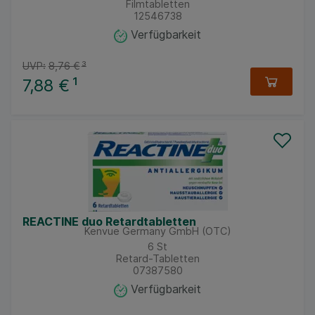
Filmtabletten
12546738
Verfügbarkeit
UVP:
8,76 €
³
7,88 €
¹
REACTINE duo Retardtabletten
Kenvue Germany GmbH (OTC)
6
St
Retard-Tabletten
07387580
Verfügbarkeit