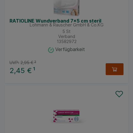
RATIOLINE Wundverband 7x5 cm steril
Lohmann & Rauscher GmbH & Co.KG
5
St
Verband
13582972
Verfügbarkeit
UVP:
2,95 €
³
2,45 €
¹