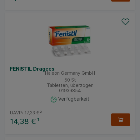
FENISTIL Dragees
Haleon Germany GmbH
50
St
Tabletten, überzogen
01939854
Verfügbarkeit
UAVP:
17,33 €
²
14,38 €
¹