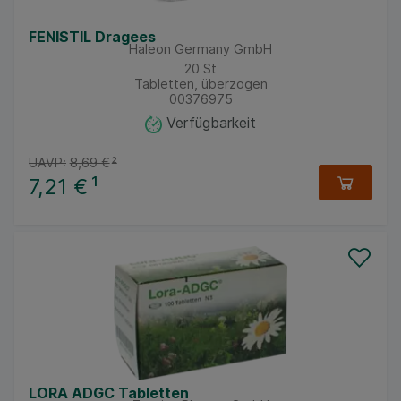
FENISTIL Dragees
Haleon Germany GmbH
20
St
Tabletten, überzogen
00376975
Verfügbarkeit
UAVP:
8,69 €
²
7,21 €
¹
LORA ADGC Tabletten