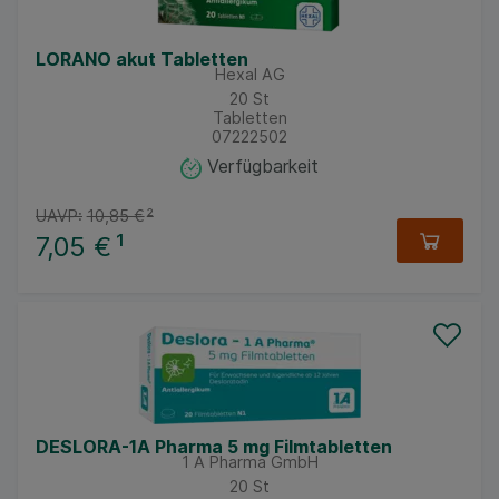
LORANO akut Tabletten
Hexal AG
20
St
Tabletten
07222502
Verfügbarkeit
UAVP:
10,85 €
²
7,05 €
¹
DESLORA-1A Pharma 5 mg Filmtabletten
1 A Pharma GmbH
20
St