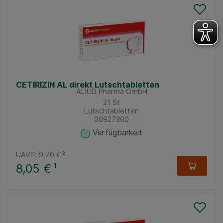
CETIRIZIN AL direkt Lutschtabletten
ALIUD Pharma GmbH
21
St
Lutschtabletten
00927300
Verfügbarkeit
UAVP:
9,70 €
²
8,05 €
¹