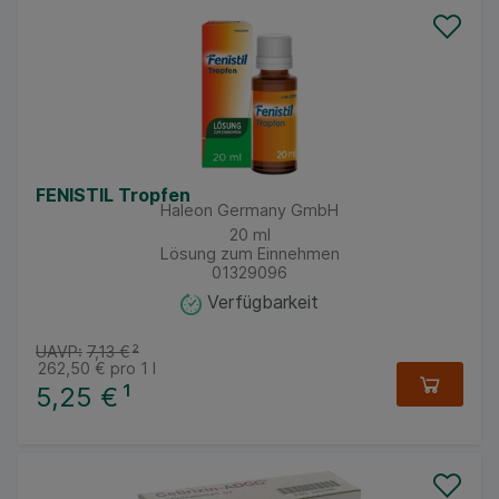
FENISTIL Tropfen
Haleon Germany GmbH
20
ml
Lösung zum Einnehmen
01329096
Verfügbarkeit
UAVP:
7,13 €
²
262,50 €
pro 1 l
5,25 €
¹