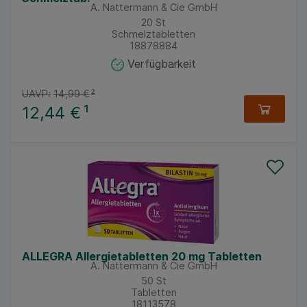
A. Nattermann & Cie GmbH
20
St
Schmelztabletten
18878884
Verfügbarkeit
UAVP:
14,99 €
²
12,44 €
¹
ALLEGRA Allergietabletten 20 mg Tabletten
A. Nattermann & Cie GmbH
50
St
Tabletten
18113578