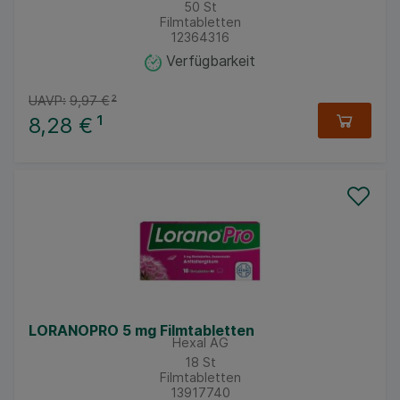
50
St
Filmtabletten
12364316
Verfügbarkeit
UAVP:
9,97 €
²
8,28 €
¹
LORANOPRO 5 mg Filmtabletten
Hexal AG
18
St
Filmtabletten
13917740