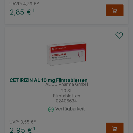
UAVP:
4,39 €
²
2,85 €
¹
CETIRIZIN AL 10 mg Filmtabletten
ALIUD Pharma GmbH
20
St
Filmtabletten
02406634
Verfügbarkeit
UVP:
3,55 €
³
2,95 €
¹