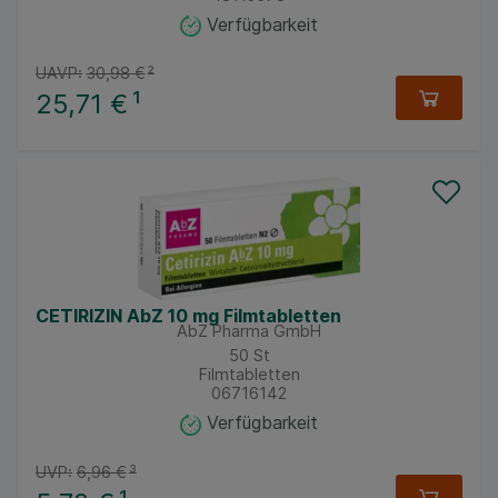
Verfügbarkeit
UAVP:
30,98 €
²
25,71 €
¹
CETIRIZIN AbZ 10 mg Filmtabletten
AbZ Pharma GmbH
50
St
Filmtabletten
06716142
Verfügbarkeit
UVP:
6,96 €
³