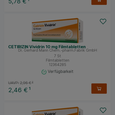
5,78 €
¹
CETIRIZIN Vividrin 10 mg Filmtabletten
Dr. Gerhard Mann Chem.-pharm.Fabrik GmbH
7
St
Filmtabletten
12364285
Verfügbarkeit
UAVP:
2,96 €
²
2,46 €
¹