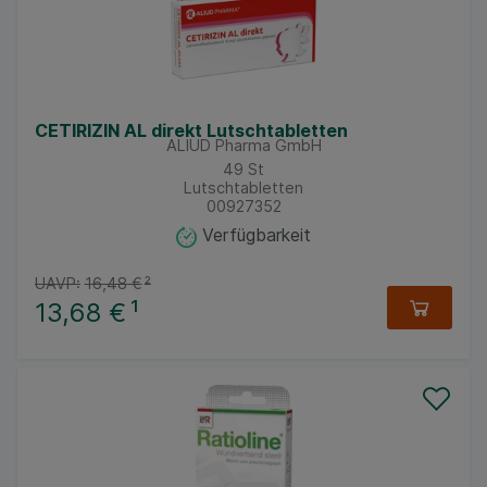
CETIRIZIN AL direkt Lutschtabletten
ALIUD Pharma GmbH
49
St
Lutschtabletten
00927352
Verfügbarkeit
UAVP:
16,48 €
²
13,68 €
¹