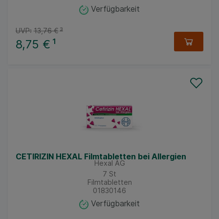
Verfügbarkeit
UVP:
13,76 €
³
8,75 €
¹
CETIRIZIN HEXAL Filmtabletten bei Allergien
Hexal AG
7
St
Filmtabletten
01830146
Verfügbarkeit