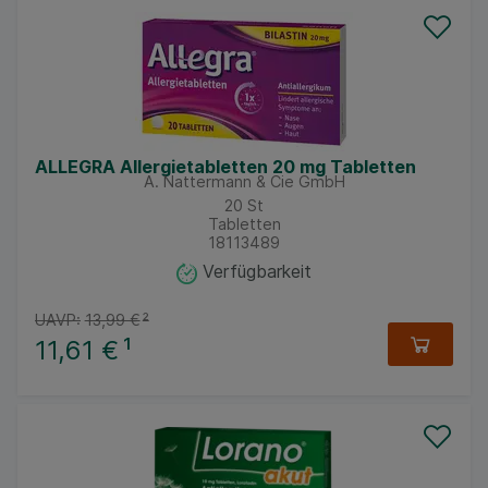
ALLEGRA Allergietabletten 20 mg Tabletten
A. Nattermann & Cie GmbH
20
St
Tabletten
18113489
Verfügbarkeit
UAVP:
13,99 €
²
11,61 €
¹