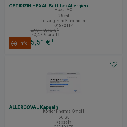
CETIRIZIN HEXAL Saft bei Allergien
Hexal AG
75
ml
Lösung zum Einnehmen
01830117
UAVP:
8,48 €
²
73,47 €
pro 1 l
5,51 €
¹
Info
ALLERGOVAL Kapseln
Köhler Pharma GmbH
50
St
Kapseln
01240278