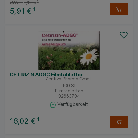
UAVP:
7,12 €
²
5,91 €
¹
CETIRIZIN ADGC Filmtabletten
Zentiva Pharma GmbH
100
St
Filmtabletten
02663704
Verfügbarkeit
16,02 €
¹