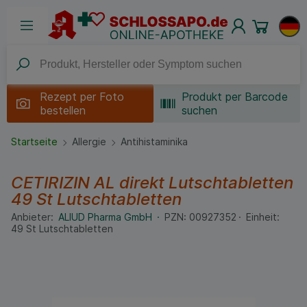
Rezept per
Foto
Produkt per Barcode
bestellen
suchen
Startseite
Allergie
Antihistaminika
CETIRIZIN AL direkt Lutschtabletten
49 St
Lutschtabletten
Anbieter:
ALIUD Pharma GmbH
PZN:
00927352
Einheit:
49
St
Lutschtabletten