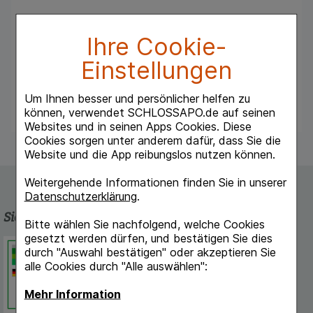
Anwendungsgebiete:
Erwachsene und Kinder ab 6 Jahren: Zur
Ihre Cookie-
Linderung von Nasen- und Augensymptomen
bei saisonalem und ganzjährigem allergischen
Einstellungen
Schnupfen (allergische Rhinitis), sowie zur
Linderung von chronischer Nesselsucht
Um Ihnen besser und persönlicher helfen zu
(chronischer idiopathischer Urtikaria).
können, verwendet SCHLOSSAPO.de auf seinen
Websites und in seinen Apps Cookies. Diese
Cookies sorgen unter anderem dafür, dass Sie die
Website und die App reibungslos nutzen können.
Weitergehende Informationen finden Sie in unserer
Datenschutzerklärung
.
Sicherheit und Qualität
Bitte wählen Sie nachfolgend, welche Cookies
gesetzt werden dürfen, und bestätigen Sie dies
Schlossapo.de ist registriert beim
durch "Auswahl bestätigen" oder akzeptieren Sie
Deutschen Institut für Medizinische
alle Cookies durch "Alle auswählen":
Dokumentation und Information.
Mehr Information