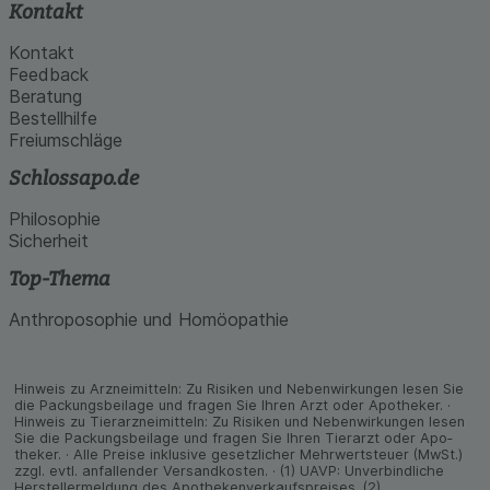
Kontakt
Kontakt
Feedback
Beratung
Bestellhilfe
Freiumschläge
Schlossapo.de
Philosophie
Sicherheit
Top-Thema
Anthroposophie und Homöopathie
Hinweis zu Arzneimitteln: Zu Risiken und Neben­wirkungen lesen Sie
die Packungs­beilage und fragen Sie Ihren Arzt oder Apo­theker. ·
Hinweis zu Tier­arz­nei­mitteln: Zu Risiken und Neben­wirkungen lesen
Sie die Packungs­beilage und fragen Sie Ihren Tier­arzt oder Apo­
theker. · Alle Preise inklusive gesetz­licher Mehrwertsteuer (MwSt.)
zzgl. evtl. anfallender Versand­kosten. · (1) UAVP: Unverbindliche
Herstellermeldung des Apothekenverkaufspreises. (2)