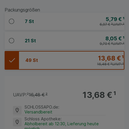
Packungsgrößen
5,79 €
¹
7 St
6,97 €
²
UAVP:
²
8,05 €
¹
21 St
9,70 €
²
UAVP:
²
13,68 €
¹
49 St
16,48 €
²
UAVP:
²
13,68 €
¹
UAVP:
²
16,48 €
²
SCHLOSSAPO.de
:
Versandbereit
Schloss Apotheke
:
Abholbereit ab 12:30, Lieferung heute
möglich