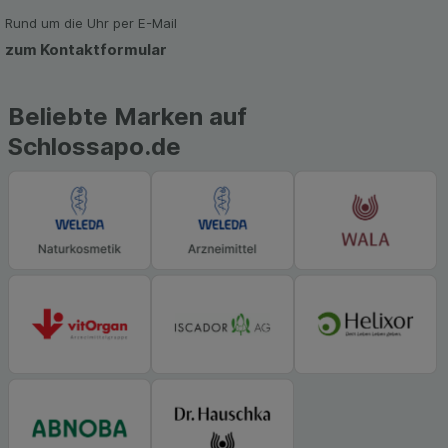
zu gestalten. Bitte beachten Sie, dass Daten
hierfür teilweise an Dritte wie z.B. Google oder
Rund um die Uhr per E-Mail
soziale Medien übertragen werden.
zum Kontaktformular
Beliebte Marken auf
Schlossapo.de