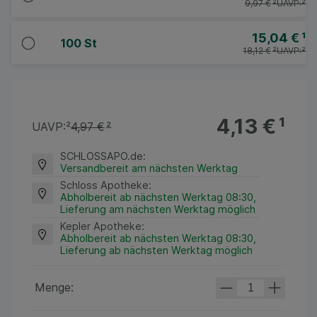
9,97 €
²
UAVP:
²
15,04 €
¹
100 St
18,12 €
²
UAVP:
²
4,13 €
¹
UAVP:
²
4,97 €
²
SCHLOSSAPO.de
:
Versandbereit am nächsten Werktag
Schloss Apotheke
:
Abholbereit ab nächsten Werktag 08:30,
Lieferung am nächsten Werktag möglich
Kepler Apotheke
:
Abholbereit ab nächsten Werktag 08:30,
Lieferung ab nächsten Werktag möglich
Menge: