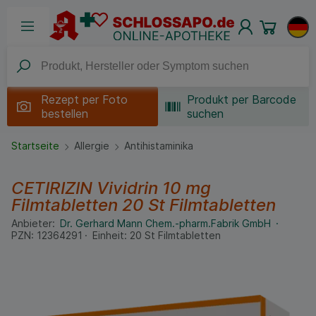
Rezept per
Foto
Produkt per Barcode
bestellen
suchen
Startseite
Allergie
Antihistaminika
CETIRIZIN Vividrin 10 mg
Filmtabletten
20 St
Filmtabletten
Anbieter:
Dr. Gerhard Mann Chem.-pharm.Fabrik GmbH
PZN:
12364291
Einheit:
20
St
Filmtabletten