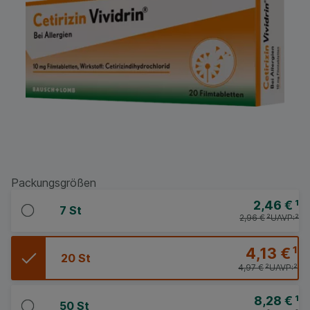
Packungsgrößen
2,46 €
¹
7 St
2,96 €
²
UAVP:
²
4,13 €
¹
20 St
4,97 €
²
UAVP:
²
8,28 €
¹
50 St