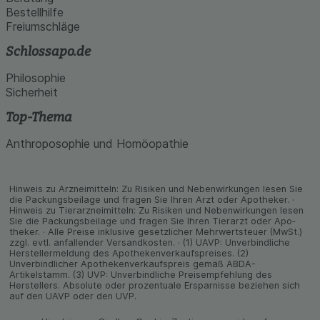
Bestellhilfe
Freiumschläge
Schlossapo.de
Philosophie
Sicherheit
Top-Thema
Anthroposophie und Homöopathie
Hinweis zu Arzneimitteln: Zu Risiken und Neben­wirkungen lesen Sie
die Packungs­beilage und fragen Sie Ihren Arzt oder Apo­theker. ·
Hinweis zu Tier­arz­nei­mitteln: Zu Risiken und Neben­wirkungen lesen
Sie die Packungs­beilage und fragen Sie Ihren Tier­arzt oder Apo­
theker. · Alle Preise inklusive gesetz­licher Mehrwertsteuer (MwSt.)
zzgl. evtl. anfallender Versand­kosten. · (1) UAVP: Unverbindliche
Herstellermeldung des Apothekenverkaufspreises. (2)
Unverbindlicher Apothekenverkaufspreis gemäß ABDA-
Artikelstamm. (3) UVP: Unverbindliche Preisempfehlung des
Herstellers. Absolute oder prozentuale Ersparnisse beziehen sich
auf den UAVP oder den UVP.