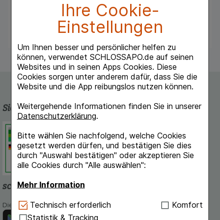
Ihre Cookie-
Hinweise: Cetirizin Vividrin Filmtabletten
enthalten Lactose.
Einstellungen
Um Ihnen besser und persönlicher helfen zu
können, verwendet SCHLOSSAPO.de auf seinen
Websites und in seinen Apps Cookies. Diese
Cookies sorgen unter anderem dafür, dass Sie die
Website und die App reibungslos nutzen können.
Weitergehende Informationen finden Sie in unserer
Sicherheit und Qualität
Datenschutzerklärung
.
Schlossapo.de ist registriert beim
Bitte wählen Sie nachfolgend, welche Cookies
Deutschen Institut für Medizinische
gesetzt werden dürfen, und bestätigen Sie dies
Dokumentation und Information.
durch "Auswahl bestätigen" oder akzeptieren Sie
alle Cookies durch "Alle auswählen":
Mehr Information
schlossapo.de-App
Technisch Notwendig:
Hierbei handelt es sich um
Technisch erforderlich
Komfort
Die App von schlossapo.de jetzt mit E-Rezept-Scanner
Cookies, die für die Grundfunktionen unserer
Statistik & Tracking