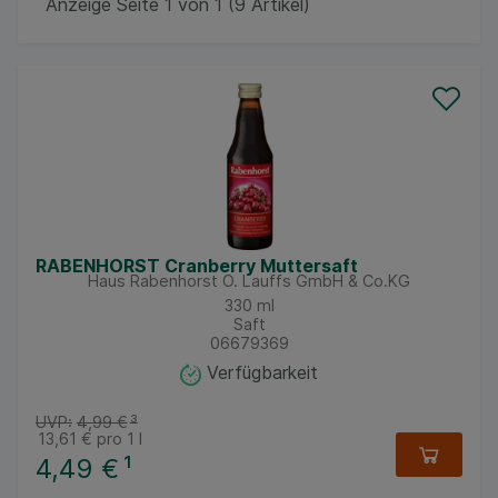
Anzeige Seite 1 von 1 (9 Artikel)
RABENHORST Cranberry Muttersaft
Haus Rabenhorst O. Lauffs GmbH & Co.KG
330
ml
Saft
06679369
Verfügbarkeit
UVP:
4,99 €
³
13,61 €
pro 1 l
4,49 €
¹