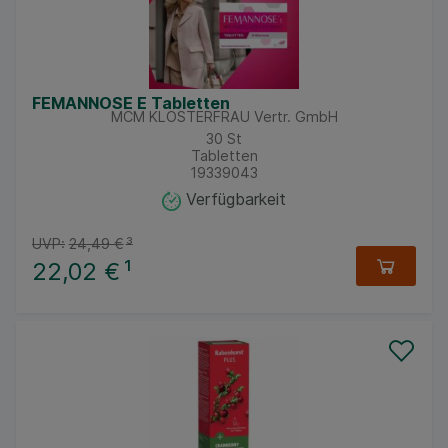
FEMANNOSE E Tabletten
MCM KLOSTERFRAU Vertr. GmbH
30
St
Tabletten
19339043
Verfügbarkeit
UVP:
24,49 €
³
22,02 €
¹