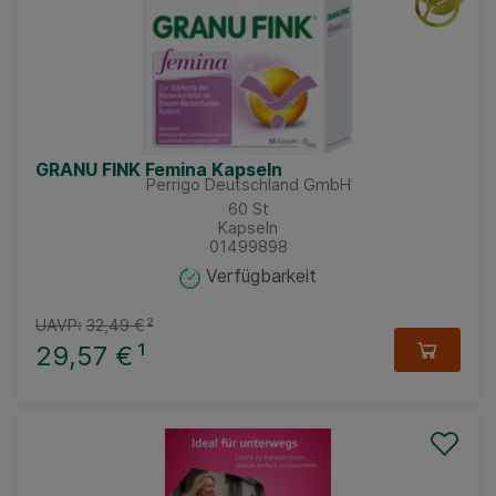
GRANU FINK Femina Kapseln
Perrigo Deutschland GmbH
60
St
Kapseln
01499898
Verfügbarkeit
UAVP:
32,49 €
²
29,57 €
¹