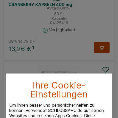
CRANBERRY KAPSELN 400 mg
Avitale GmbH
60
St
Kapseln
04125419
Verfügbarkeit
UVP:
14,75 €
³
13,26 €
¹
Ihre Cookie-
Einstellungen
Um Ihnen besser und persönlicher helfen zu
FEMANNOSE F Granulat Portionsbeutel
können, verwendet SCHLOSSAPO.de auf seinen
MCM KLOSTERFRAU Vertr. GmbH
Websites und in seinen Apps Cookies. Diese