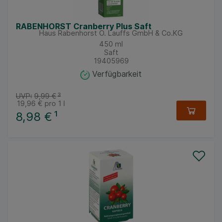
RABENHORST Cranberry Plus Saft
Haus Rabenhorst O. Lauffs GmbH & Co.KG
450
ml
Saft
19405969
Verfügbarkeit
UVP:
9,99 €
³
19,96 €
pro 1 l
8,98 €
¹