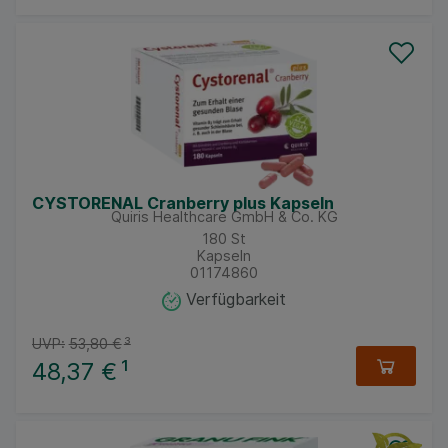
CYSTORENAL Cranberry plus Kapseln
Quiris Healthcare GmbH & Co. KG
180
St
Kapseln
01174860
Verfügbarkeit
UVP:
53,80 €
³
48,37 €
¹