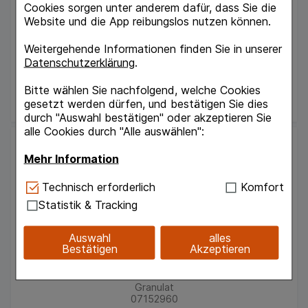
30
St
Cookies sorgen unter anderem dafür, dass Sie die
Granulat
Website und die App reibungslos nutzen können.
16884952
Verfügbarkeit
Weitergehende Informationen finden Sie in unserer
Datenschutzerklärung
.
UVP:
42,74 €
³
Bitte wählen Sie nachfolgend, welche Cookies
35,47 €
¹
gesetzt werden dürfen, und bestätigen Sie dies
durch "Auswahl bestätigen" oder akzeptieren Sie
alle Cookies durch "Alle auswählen":
Mehr Information
Technisch Notwendig:
Hierbei handelt es sich um
Technisch erforderlich
Komfort
Cookies, die für die Grundfunktionen unserer
Statistik & Tracking
Website notwendig sind (z.B. Navigation,
Warenkorb, Kundenkonto), weshalb auf diese nicht
Auswahl
alles
verzichtet werden kann.
Bestätigen
Akzeptieren
FEMANNOSE F Granulat Portionsbeutel
MCM KLOSTERFRAU Vertr. GmbH
Komfort:
Diese Cookies werden genutzt um das
60
St
Einkaufserlebnis noch ansprechender zu gestalten,
Granulat
beispielsweise für die Wiedererkennung des
07152960