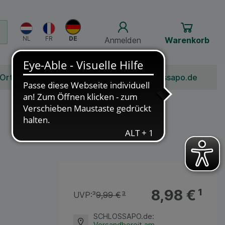
Anmelden
Warenkorb
 Ort
Bonusprogramm
Jobs
Über Schlossapo.de
8,98 €
¹
UVP:
³
9,99 €
³
SCHLOSSAPO.de
:
Versandbereit am