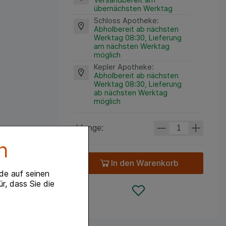
übernächsten Werktag
Schloss Apotheke
:
Abholbereit ab nächsten
Werktag 08:30, Lieferung
am nächsten Werktag
möglich
Kepler Apotheke
:
Abholbereit ab nächsten
Werktag 08:30, Lieferung
ab nächsten Werktag
möglich
Menge:
n
In den Warenkorb
de auf seinen
r, dass Sie die