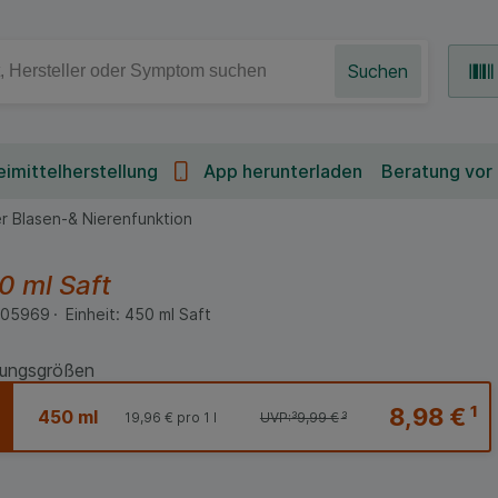
Suchen
imittelherstellung
App herunterladen
Beratung vor
r Blasen-& Nierenfunktion
0 ml
Saft
405969
Einheit:
450
ml
Saft
ungsgrößen
8,98 €
¹
450 ml
19,96 €
pro 1 l
UVP:
³
9,99 €
³