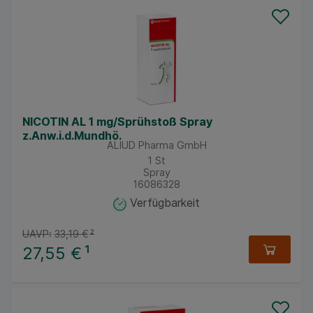
NICOTIN AL 1 mg/Sprühstoß Spray
z.Anw.i.d.Mundhö.
ALIUD Pharma GmbH
1
St
Spray
16086328
Verfügbarkeit
UAVP:
33,19 €
²
27,55 €
¹