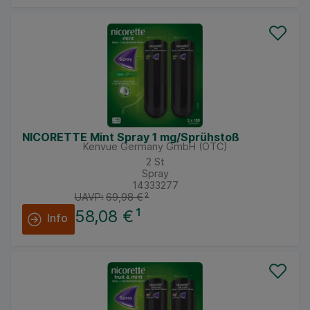
NICORETTE Mint Spray 1 mg/Sprühstoß
Kenvue Germany GmbH (OTC)
2
St
Spray
14333277
UAVP:
69,98 €
²
58,08 €
¹
Info