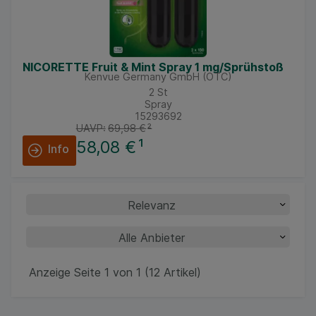
NICORETTE Fruit & Mint Spray 1 mg/Sprühstoß
Kenvue Germany GmbH (OTC)
2
St
Spray
15293692
UAVP:
69,98 €
²
58,08 €
¹
Info
Anzeige Seite 1 von 1 (12 Artikel)