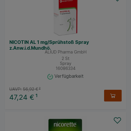
NICOTIN AL 1 mg/Sprühstoß Spray
z.Anw.i.d.Mundhö.
ALIUD Pharma GmbH
2
St
Spray
16086334
Verfügbarkeit
UAVP:
56,92 €
²
47,24 €
¹