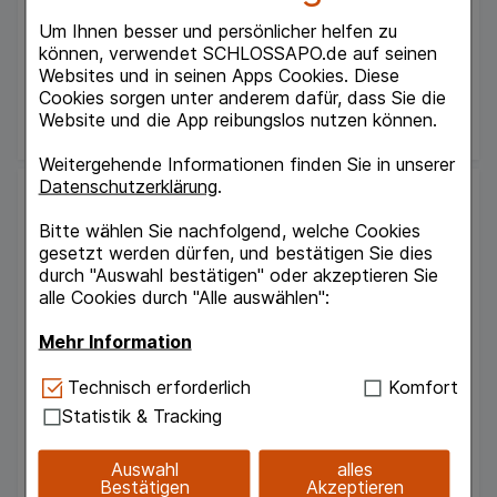
07006448
Um Ihnen besser und persönlicher helfen zu
Verfügbarkeit
können, verwendet SCHLOSSAPO.de auf seinen
Websites und in seinen Apps Cookies. Diese
UAVP:
19,99 €
²
Cookies sorgen unter anderem dafür, dass Sie die
16,59 €
¹
Website und die App reibungslos nutzen können.
Weitergehende Informationen finden Sie in unserer
Datenschutzerklärung
.
Bitte wählen Sie nachfolgend, welche Cookies
gesetzt werden dürfen, und bestätigen Sie dies
durch "Auswahl bestätigen" oder akzeptieren Sie
alle Cookies durch "Alle auswählen":
Mehr Information
NICORETTE freshmint 2 mg Lutschtabletten
Technisch Notwendig:
Hierbei handelt es sich um
Technisch erforderlich
Komfort
gepresst
Kenvue Germany GmbH (OTC)
Cookies, die für die Grundfunktionen unserer
Statistik & Tracking
Website notwendig sind (z.B. Navigation,
80
St
Lutschtabletten
Warenkorb, Kundenkonto), weshalb auf diese nicht
Auswahl
alles
09633907
verzichtet werden kann.
Bestätigen
Akzeptieren