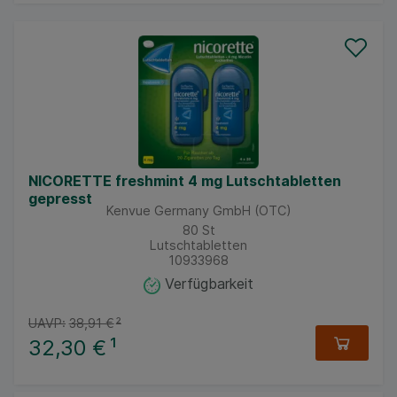
NICORETTE freshmint 4 mg Lutschtabletten
gepresst
Kenvue Germany GmbH (OTC)
80
St
Lutschtabletten
10933968
Verfügbarkeit
UAVP:
38,91 €
²
32,30 €
¹