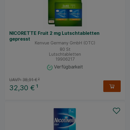
NICORETTE Fruit 2 mg Lutschtabletten
gepresst
Kenvue Germany GmbH (OTC)
80
St
Lutschtabletten
19906217
Verfügbarkeit
UAVP:
38,91 €
²
32,30 €
¹