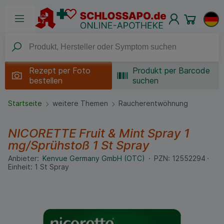
Rezept per
Foto
Produkt per Barcode
bestellen
suchen
Startseite
weitere Themen
Raucherentwöhnung
NICORETTE Fruit & Mint Spray 1
mg/Sprühstoß
1 St
Spray
Anbieter:
Kenvue Germany GmbH (OTC)
PZN:
12552294
Einheit:
1
St
Spray