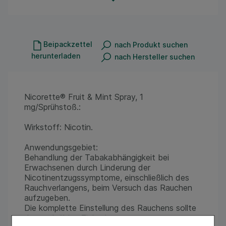
Beipackzettel
nach Produkt suchen
herunterladen
nach Hersteller suchen
Nicorette® Fruit & Mint Spray, 1
mg/Sprühstoß.:
Wirkstoff: Nicotin.
Anwendungsgebiet:
Behandlung der Tabakabhängigkeit bei
Erwachsenen durch Linderung der
Nicotinentzugssymptome, einschließlich des
Rauchverlangens, beim Versuch das Rauchen
aufzugeben.
Die komplette Einstellung des Rauchens sollte
das endgültige Ziel sein.