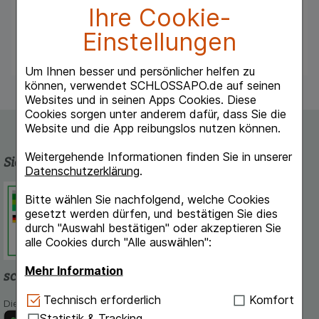
Ihre Cookie-
Warnhinweis: Enthält Ethanol (Alkohol) und
Propylenglycol und Buthylhydroxytoluol
Einstellungen
Um Ihnen besser und persönlicher helfen zu
können, verwendet SCHLOSSAPO.de auf seinen
Websites und in seinen Apps Cookies. Diese
Cookies sorgen unter anderem dafür, dass Sie die
Website und die App reibungslos nutzen können.
Weitergehende Informationen finden Sie in unserer
Sicherheit und Qualität
Datenschutzerklärung
.
Schlossapo.de ist registriert beim
Bitte wählen Sie nachfolgend, welche Cookies
Deutschen Institut für Medizinische
gesetzt werden dürfen, und bestätigen Sie dies
Dokumentation und Information.
durch "Auswahl bestätigen" oder akzeptieren Sie
alle Cookies durch "Alle auswählen":
Mehr Information
schlossapo.de-App
Technisch Notwendig:
Hierbei handelt es sich um
Technisch erforderlich
Komfort
Die App von schlossapo.de jetzt mit E-Rezept-Scanner
Cookies, die für die Grundfunktionen unserer
Statistik & Tracking