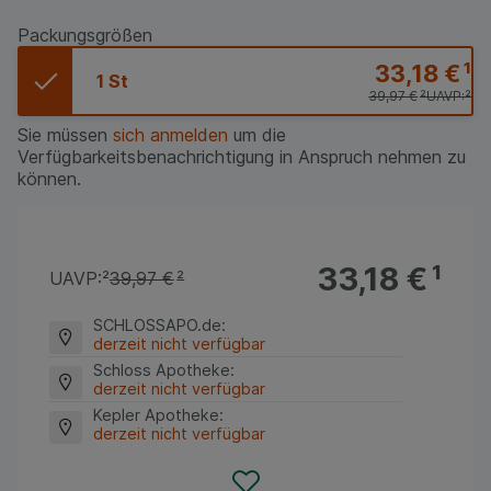
Packungsgrößen
33,18 €
¹
1 St
39,97 €
²
UAVP:
²
Sie müssen
sich anmelden
um die
Verfügbarkeitsbenachrichtigung in Anspruch nehmen zu
können.
33,18 €
¹
UAVP:
²
39,97 €
²
SCHLOSSAPO.de
:
derzeit nicht verfügbar
Schloss Apotheke
:
derzeit nicht verfügbar
Kepler Apotheke
:
derzeit nicht verfügbar