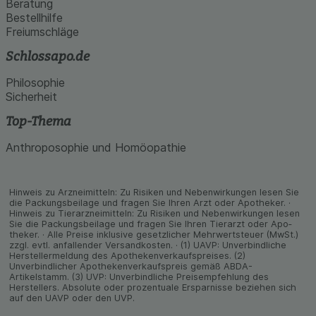
Beratung
Bestellhilfe
Freiumschläge
Schlossapo.de
Philosophie
Sicherheit
Top-Thema
Anthroposophie und Homöopathie
Hinweis zu Arzneimitteln: Zu Risiken und Neben­wirkungen lesen Sie
die Packungs­beilage und fragen Sie Ihren Arzt oder Apo­theker. ·
Hinweis zu Tier­arz­nei­mitteln: Zu Risiken und Neben­wirkungen lesen
Sie die Packungs­beilage und fragen Sie Ihren Tier­arzt oder Apo­
theker. · Alle Preise inklusive gesetz­licher Mehrwertsteuer (MwSt.)
zzgl. evtl. anfallender Versand­kosten. · (1) UAVP: Unverbindliche
Herstellermeldung des Apothekenverkaufspreises. (2)
Unverbindlicher Apothekenverkaufspreis gemäß ABDA-
Artikelstamm. (3) UVP: Unverbindliche Preisempfehlung des
Herstellers. Absolute oder prozentuale Ersparnisse beziehen sich
auf den UAVP oder den UVP.