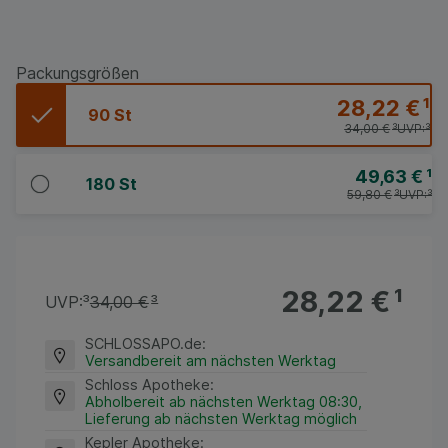
Packungsgrößen
28,22 €
¹
90 St
34,00 €
³
UVP:
³
49,63 €
¹
180 St
59,80 €
³
UVP:
³
28,22 €
¹
UVP:
³
34,00 €
³
SCHLOSSAPO.de
:
Versandbereit am nächsten Werktag
Schloss Apotheke
:
Abholbereit ab nächsten Werktag 08:30,
Lieferung ab nächsten Werktag möglich
Kepler Apotheke
: