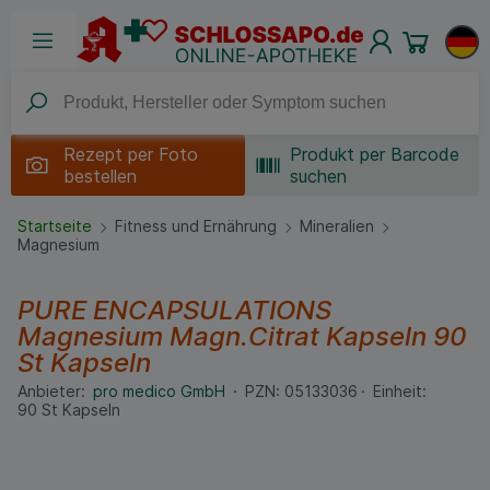
Rezept per
Foto
Produkt per Barcode
bestellen
suchen
Startseite
Fitness und Ernährung
Mineralien
Magnesium
PURE ENCAPSULATIONS
Magnesium Magn.Citrat Kapseln
90
St
Kapseln
Anbieter:
pro medico GmbH
PZN:
05133036
Einheit:
90
St
Kapseln