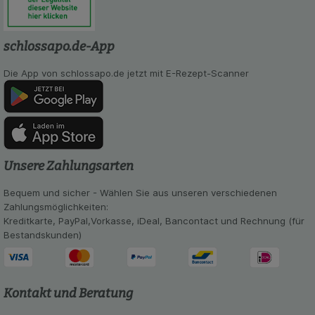
Verhaltensweisen (z.B. Spracheinstellung)
anzupassen. Komfort-Cookies ermöglichen es uns
auch auf Ihre Bedürfnisse zugeschrittene Inhalte
schlossapo.de-App
anzuzeigen und unser Partnerprogramm zu
betreiben.
Die App von schlossapo.de jetzt mit E-Rezept-Scanner
Statistik & Tracking:
Hierüber lassen sich
Informationen über die Art und Weise der Nutzung
unserer Website sammeln, mit deren Hilfe wir
unsere Website weiter für Sie optimieren können,
den Inhalt auf unserer Website aber auch die
Werbung auf Drittseiten möglichst relevant für Sie
Unsere Zahlungsarten
zu gestalten. Bitte beachten Sie, dass Daten
hierfür teilweise an Dritte wie z.B. Google oder
Bequem und sicher - Wählen Sie aus unseren verschiedenen
soziale Medien übertragen werden.
Zahlungsmöglichkeiten:
Kreditkarte, PayPal,Vorkasse, iDeal, Bancontact und Rechnung (für
Bestandskunden)
Kontakt und Beratung