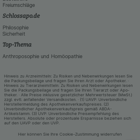
Freiumschläge
Schlossapo.de
Philosophie
Sicherheit
Top-Thema
Anthroposophie und Homöopathie
Hinweis zu Arzneimitteln: Zu Risiken und Neben­wirkungen lesen Sie
die Packungs­beilage und fragen Sie Ihren Arzt oder Apo­theker. ·
Hinweis zu Tier­arz­nei­mitteln: Zu Risiken und Neben­wirkungen lesen
Sie die Packungs­beilage und fragen Sie Ihren Tier­arzt oder Apo­
theker. · Alle Preise inklusive gesetz­licher Mehrwertsteuer (MwSt.)
zzgl. evtl. anfallender Versand­kosten. · (1) UAVP: Unverbindliche
Herstellermeldung des Apothekenverkaufspreises. (2)
Unverbindlicher Apothekenverkaufspreis gemäß ABDA-
Artikelstamm. (3) UVP: Unverbindliche Preisempfehlung des
Herstellers. Absolute oder prozentuale Ersparnisse beziehen sich
auf den UAVP oder den UVP.
Hier können Sie Ihre Cookie-Zustimmung widerrufen