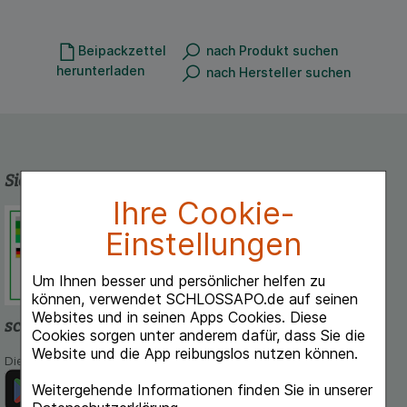
Beipackzettel
nach Produkt suchen
herunterladen
nach Hersteller suchen
Sicherheit und Qualität
Ihre Cookie-
Schlossapo.de ist registriert beim
Einstellungen
Deutschen Institut für Medizinische
Dokumentation und Information.
Um Ihnen besser und persönlicher helfen zu
können, verwendet SCHLOSSAPO.de auf seinen
Websites und in seinen Apps Cookies. Diese
schlossapo.de-App
Cookies sorgen unter anderem dafür, dass Sie die
Website und die App reibungslos nutzen können.
Die App von schlossapo.de jetzt mit E-Rezept-Scanner
Weitergehende Informationen finden Sie in unserer