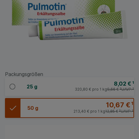
Packungsgrößen
8,02 €
¹
25 g
320,80 €
pro 1 kg
9,66 €
²
UAVP:
²
10,67 €
¹
50 g
213,40 €
pro 1 kg
12,85 €
²
UAVP:
²