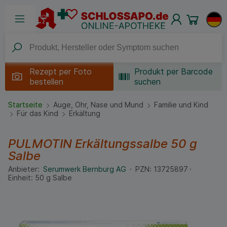
Rezept per
Foto
Produkt per Barcode
bestellen
suchen
Startseite
Auge, Ohr, Nase und Mund
Familie und Kind
Für das Kind
Erkältung
PULMOTIN Erkältungssalbe
50 g
Salbe
Anbieter:
Serumwerk Bernburg AG
PZN:
13725897
Einheit:
50
g
Salbe