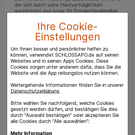
der sich durch seine Hautverträglichkeit
auszeichnet und sogar für Schalentierallergiker
geeignet ist. Der medizinische Lack bildet auf
Ihre Cookie-
dem Nagel einen unsichtbaren Film, der als
Barriere gegen Pilzerreger, chemische und
Einstellungen
physikalische Einflüsse wirkt. Der Film bleibt
aber nicht nur auf dem Nagel liegen, sondern
dringt tief in ihn ein. Auf diese Weise schützt
Um Ihnen besser und persönlicher helfen zu
und stabilisiert Myfungar Nagellack die Nägel
können, verwendet SCHLOSSAPO.de auf seinen
und unterstützt ihr natürliches Wachstum.
Websites und in seinen Apps Cookies. Diese
Cookies sorgen unter anderem dafür, dass Sie die
Stärkt und schützt Fuß- und Fingernägel
Website und die App reibungslos nutzen können.
• Hautfreundlicher, wasserlöslicher Nagellack
• Unterstützt das natürliche Nagelwachstum
Weitergehende Informationen finden Sie in unserer
• Bei physikalischen, chemischen und
Datenschutzerklärung
.
mikrobiologisch verursachten Schädigungen
• Einfach und sparsam in der Anwendung
Bitte wählen Sie nachfolgend, welche Cookies
gesetzt werden dürfen, und bestätigen Sie dies
ANWENDUNGSEMPFEHLUNG:
durch "Auswahl bestätigen" oder akzeptieren Sie
Myfungar® Nagellack einmal täglich mit dem
alle Cookies durch "Alle auswählen":
Pinsel dünn auf die Nageloberfläche, die
umliegende gesunde Haut und den freien
Mehr Information