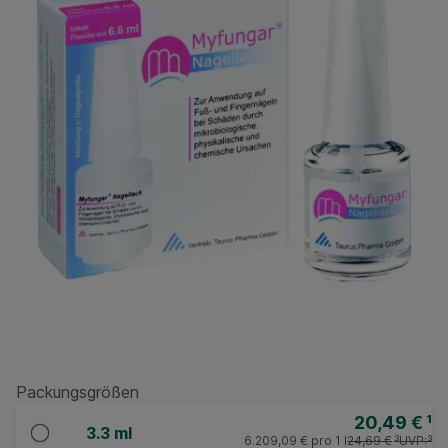
Packungsgrößen
20,49 €
¹
3.3 ml
6.209,09 €
pro 1 l
24,69 €
³
UVP:
³