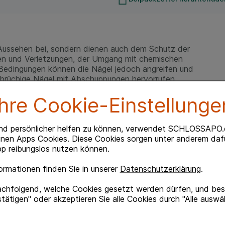
 Aussehen bei, sondern dienen auch dem Schutz der
gen und Verletzungen, der Umgang mit chemischen
 Bedingungen können die Nägel jedoch angreifen und
 brüchige Nägel mit Abschuppungen hervorrufen.
Ihre Cookie-Einstellunge
wierig, da Nägel nur langsam wachsen. Rund 6 Monate
ngernägeln, bis ein neuer, gesunder Nagel komplett
Nagel mit einem unsichtbaren Film und fördert sein
nd persönlicher helfen zu können, verwendet SCHLOSSAPO.
ten Nagel ein und stabilisiert die Nagelstruktur. Das
inen Apps Cookies. Diese Cookies sorgen unter anderem dafü
gen und sparsam in der Anwendung.
p reibungslos nutzen können.
rmationen finden Sie in unserer
Datenschutzerklärung
.
Y-FLEX Lacktechnologie mit dem Wirkstoff
autverträglichkeit auszeichnet und sogar für
achfolgend, welche Cookies gesetzt werden dürfen, und best
ack bildet auf dem Nagel einen unsichtbaren Film, der
tätigen" oder akzeptieren Sie alle Cookies durch "Alle auswä
sche Einflüsse wirkt. Der Film bleibt aber nicht nur auf
diese Weise schützt und stabilisiert Myfungar Nagellack