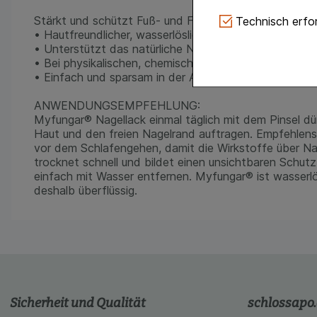
Technisch Notwe
Stärkt und schützt Fuß- und Fingernägel
Technisch erfor
Website notwendig 
• Hautfreundlicher, wasserlöslicher Nagellack
verzichtet werden 
• Unterstützt das natürliche Nagelwachstum
• Bei physikalischen, chemischen und mikrobiologisc
Komfort:
Diese Coo
• Einfach und sparsam in der Anwendung
gestalten, beispie
Verhaltensweisen (
ANWENDUNGSEMPFEHLUNG:
auf Ihre Bedürfnis
Myfungar® Nagellack einmal täglich mit dem Pinsel d
Haut und den freien Nagelrand auftragen. Empfehle
Statistik & Tracki
vor dem Schlafengehen, damit die Wirkstoffe über Na
unserer Website sa
trocknet schnell und bildet einen unsichtbaren Schut
Inhalt auf unserer 
einfach mit Wasser entfernen. Myfungar® ist wasserlös
gestalten. Bitte be
deshalb überflüssig.
Medien übertragen
Sicherheit und Qualität
schlossapo