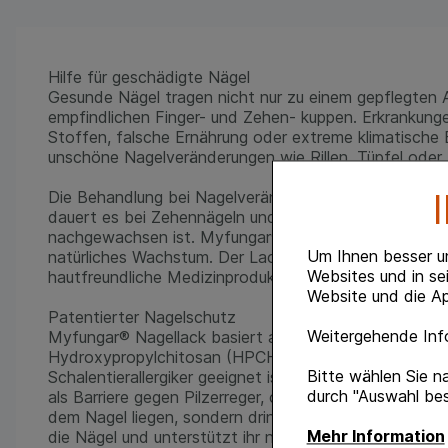
Hilfe für geschädigte Nägel
Gesunde Nägel tragen nicht nur zu einem gepflegten
empfindlichen Finger- und Zehen- kuppen. Erkrankun
Stoffen, falsche Ernährung oder extreme klimatische
unschöne Nagelveränderungen wie Rillen, Tüpfel oder
Die Behandlung bei Nagelveränderungen ist sehr lang
dauert es bei Zehennägeln und sogar 12 Monate bei Fi
nachgewachsen ist. Myfungar® Nagellack schützt den 
Um Ihnen besser u
natürliches Wachstum. Der Lack dringt in den geschädig
Websites und in se
hautfreundliche Medizinprodukt ist einfach aufzutra
Website und die Ap
Patentierter Nagelschutz
Weitergehende Info
Myfungar® Nagellack basiert auf der innovativen ON
Hydroxypropylchitosan (HPCH), der sich durch seine H
Bitte wählen Sie n
Schalentierallergiker geeignet ist. Der medizinische L
durch "Auswahl bes
als Barriere gegen Pilzerreger, chemische und physikali
dem Nagel liegen, sondern dringt tief in ihn ein. Auf 
Mehr Information
die Nägel und unterstützt ihr natürliches Wachstum.