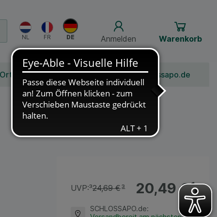
Anmelden
Warenkorb
 Ort
Bonusprogramm
Jobs
Über Schlossapo.de
20,49 €
¹
UVP:
³
24,69 €
³
SCHLOSSAPO.de
:
Versandbereit am nächsten