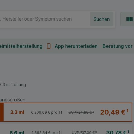
Suchen
imittelherstellung
App herunterladen
Beratung vor
3.3
ml
Lösung
ungsgrößen
20,49 €
¹
3.3 ml
6.209,09 €
pro 1 l
UVP:
³
24,69 €
³
30,78 €
¹
6.6 ml
4.663,64 €
pro 1 l
UVP:
³
37,09 €
³