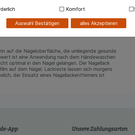
ndig:
Hierbei handelt es sich um Cookies, die für die Grundf
derlich
Komfort
sind (z.B. Navigation, Warenkorb, Kundenkonto), weshalb au
kann.
Auswahl Bestätigen
alles Akzeptieren
h verursachten Schädigungen
kies werden genutzt um das Einkaufserlebnis noch ansprec
lsweise für die Wiedererkennung des Besuchers oder unsere S
z.B. Spracheinstellung) anzupassen. Komfort-Cookies ermög
se zugeschrittene Inhalte anzuzeigen und unser Partnerprog
ünn auf die Nageloberfläche, die umliegende gesunde
nswert ist eine Anwendung nach dem Händewaschen
ng:
Hierüber lassen sich Informationen über die Art und Wei
cht optimal in den Nagel gelangen. Der Nagellack
mmeln, mit deren Hilfe wir unsere Website weiter für Sie opt
zfilm auf dem Nagel. Lackreste lassen sich morgens
Website aber auch die Werbung auf Drittseiten möglichst rele
lich, der Einsatz eines Nagellackentferners ist
achten Sie, dass Daten hierfür teilweise an Dritte wie z.B. G
 werden.
.de-App
Unsere Zahlungsarten