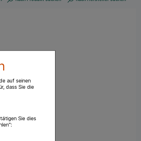
n
de auf seinen
r, dass Sie die
ätigen Sie dies
hlen":