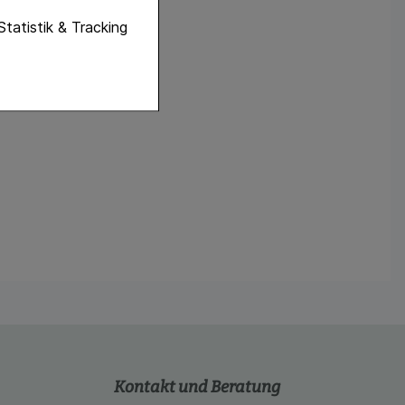
unktionen unserer
Statistik & Tracking
f diese nicht
hender zu
eite an bevorzugte
lichen es uns auch
ramm zu betreiben.
se der Nutzung
imieren können, den
vant für Sie zu
oogle oder soziale
Kontakt und Beratung