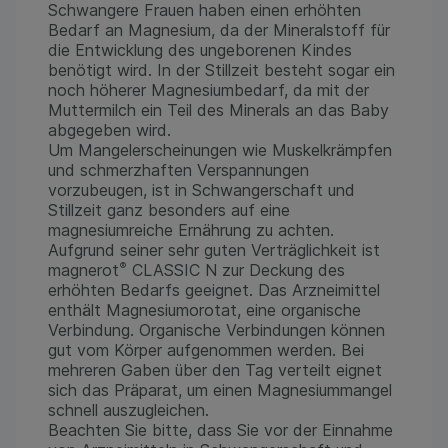
unsere Website weiter für Sie optimieren können,
Schwangere Frauen haben einen erhöhten
den Inhalt auf unserer Website aber auch die
Bedarf an Magnesium, da der Mineralstoff für
Werbung auf Drittseiten möglichst relevant für Sie
die Entwicklung des ungeborenen Kindes
zu gestalten. Bitte beachten Sie, dass Daten
benötigt wird. In der Stillzeit besteht sogar ein
hierfür teilweise an Dritte wie z.B. Google oder
noch höherer Magnesiumbedarf, da mit der
soziale Medien übertragen werden.
Muttermilch ein Teil des Minerals an das Baby
abgegeben wird.
Um Mangelerscheinungen wie Muskelkrämpfen
und schmerzhaften Verspannungen
vorzubeugen, ist in Schwangerschaft und
Stillzeit ganz besonders auf eine
magnesiumreiche Ernährung zu achten.
Aufgrund seiner sehr guten Verträglichkeit ist
®
magnerot
CLASSIC N zur Deckung des
erhöhten Bedarfs geeignet. Das Arzneimittel
enthält Magnesiumorotat, eine organische
Verbindung. Organische Verbindungen können
gut vom Körper aufgenommen werden. Bei
mehreren Gaben über den Tag verteilt eignet
sich das Präparat, um einen Magnesiummangel
schnell auszugleichen.
Beachten Sie bitte, dass Sie vor der Einnahme