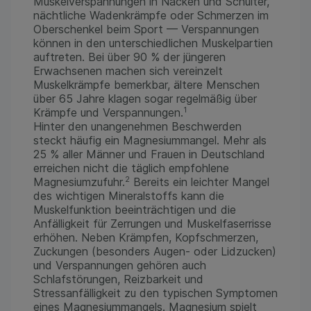
Muskelverspannungen in Nacken und Schulter,
nächtliche Wadenkrämpfe oder Schmerzen im
Oberschenkel beim Sport — Verspannungen
können in den unterschiedlichen Muskelpartien
auftreten. Bei über 90 % der jüngeren
Erwachsenen machen sich vereinzelt
Muskelkrämpfe bemerkbar, ältere Menschen
über 65 Jahre klagen sogar regelmäßig über
1
Krämpfe und Verspannungen.
Hinter den unangenehmen Beschwerden
steckt häufig ein Magnesiummangel. Mehr als
25 % aller Männer und Frauen in Deutschland
erreichen nicht die täglich empfohlene
2
Magnesiumzufuhr.
Bereits ein leichter Mangel
des wichtigen Mineralstoffs kann die
Muskelfunktion beeinträchtigen und die
Anfälligkeit für Zerrungen und Muskelfaserrisse
erhöhen. Neben Krämpfen, Kopfschmerzen,
Zuckungen (besonders Augen- oder Lidzucken)
und Verspannungen gehören auch
Schlafstörungen, Reizbarkeit und
Stressanfälligkeit zu den typischen Symptomen
eines Magnesiummangels. Magnesium spielt