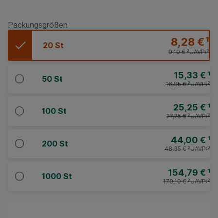
Packungsgrößen
8,28 €
¹
20 St
9,10 €
²
UAVP:
²
15,33 €
¹
50 St
16,85 €
²
UAVP:
²
25,25 €
¹
100 St
27,75 €
²
UAVP:
²
44,00 €
¹
200 St
48,35 €
²
UAVP:
²
154,79 €
¹
1000 St
170,10 €
²
UAVP:
²