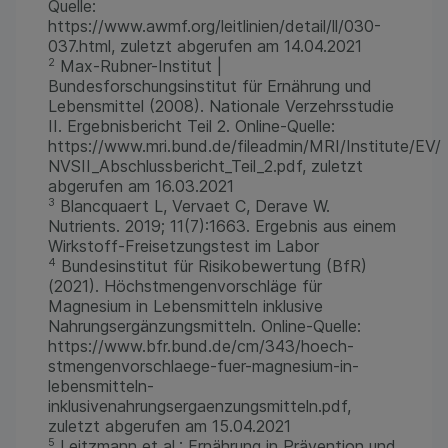
Quelle:
https://www.awmf.org/leitlinien/detail/ll/030-
037.html, zuletzt abgerufen am 14.04.2021
2
Max-Rubner-Institut |
Bundesforschungsinstitut für Ernährung und
Lebensmittel (2008). Nationale Verzehrsstudie
II. Ergebnisbericht Teil 2. Online-Quelle:
https://www.mri.bund.de/fileadmin/MRI/Institute/EV/
NVSII_Abschlussbericht_Teil_2.pdf, zuletzt
abgerufen am 16.03.2021
3
Blancquaert L, Vervaet C, Derave W.
Nutrients. 2019; 11(7):1663. Ergebnis aus einem
Wirkstoff-Freisetzungstest im Labor
4
Bundesinstitut für Risikobewertung (BfR)
(2021). Höchstmengenvorschläge für
Magnesium in Lebensmitteln inklusive
Nahrungsergänzungsmitteln. Online-Quelle:
https://www.bfr.bund.de/cm/343/hoech-
stmengenvorschlaege-fuer-magnesium-in-
lebensmitteln-
inklusivenahrungsergaenzungsmitteln.pdf,
zuletzt abgerufen am 15.04.2021
5
Leitzmann et al.: Ernährung in Prävention und