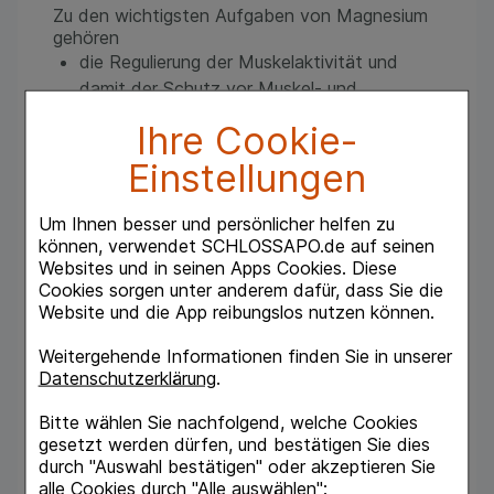
Zu den wichtigsten Aufgaben von Magnesium
gehören
die Regulierung der Muskelaktivität und
damit der Schutz vor Muskel- und
Wadenkrämpfen
Ihre Cookie-
die Unterstützung der Muskelfunktion und -
Einstellungen
entspannung
die Beteiligung am Fett- und
Kohlenhydratstoffwechsel
Um Ihnen besser und persönlicher helfen zu
können, verwendet SCHLOSSAPO.de auf seinen
die Unterstützung der normalen Funktion
Websites und in seinen Apps Cookies. Diese
des Herzmuskels.
Cookies sorgen unter anderem dafür, dass Sie die
Zudem ist Magnesium wichtig für starke Zähne
Website und die App reibungslos nutzen können.
und Knochen und spielt eine Rolle bei der
körperlichen Reaktion auf Stress.
Weitergehende Informationen finden Sie in unserer
Datenschutzerklärung
.
Was sind typische Anzeichen für einen
Magnesiummangel?
Bitte wählen Sie nachfolgend, welche Cookies
Der Mineralstoffmangel kann sich durch
gesetzt werden dürfen, und bestätigen Sie dies
verschiedene Symptome äußern. Typische
durch "Auswahl bestätigen" oder akzeptieren Sie
7
Anzeichen
sind
alle Cookies durch "Alle auswählen":