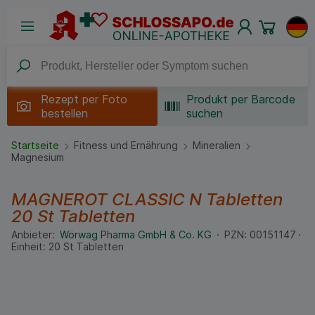
Rezept per
Foto
Produkt per Barcode
bestellen
suchen
Startseite
Fitness und Ernährung
Mineralien
Magnesium
MAGNEROT CLASSIC N Tabletten
20 St
Tabletten
Anbieter:
Wörwag Pharma GmbH & Co. KG
PZN:
00151147
Einheit:
20
St
Tabletten