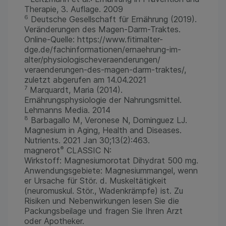
Therapie, 3. Auflage. 2009
6
Deutsche Gesellschaft für Ernährung (2019).
Veränderungen des Magen-Darm-Traktes.
Online-Quelle: https://www.fitimalter-
dge.de/fachinformationen/ernaehrung-im-
alter/physiologischeveraenderungen/
veraenderungen-des-magen-darm-traktes/,
zuletzt abgerufen am 14.04.2021
7
Marquardt, Maria (2014).
Ernährungsphysiologie der Nahrungsmittel.
Lehmanns Media. 2014
8
Barbagallo M, Veronese N, Dominguez LJ.
Magnesium in Aging, Health and Diseases.
Nutrients. 2021 Jan 30;13(2):463.
®
magnerot
CLASSIC N:
Wirkstoff: Magnesiumorotat Dihydrat 500 mg.
Anwendungsgebiete: Magnesiummangel, wenn
er Ursache für Stör. d. Muskeltätigkeit
(neuromuskul. Stör., Wadenkrämpfe) ist. Zu
Risiken und Nebenwirkungen lesen Sie die
Packungsbeilage und fragen Sie Ihren Arzt
oder Apotheker.