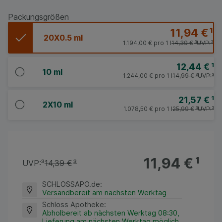
Packungsgrößen
11,94 €
¹
20X0.5 ml
1.194,00 €
pro 1 l
14,39 €
³
UVP:
³
12,44 €
¹
10 ml
1.244,00 €
pro 1 l
14,99 €
³
UVP:
³
21,57 €
¹
2X10 ml
1.078,50 €
pro 1 l
25,99 €
³
UVP:
³
11,94 €
¹
UVP:
³
14,39 €
³
SCHLOSSAPO.de
:
Versandbereit am nächsten Werktag
Schloss Apotheke
:
Abholbereit ab nächsten Werktag 08:30,
Lieferung am nächsten Werktag möglich