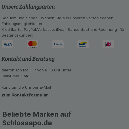
Unsere Zahlungsarten
Statistik & Tracking:
Hierüber lassen sich
Informationen über die Art und Weise der Nutzung
Bequem und sicher - Wählen Sie aus unseren verschiedenen
unserer Website sammeln, mit deren Hilfe wir
Zahlungsmöglichkeiten:
unsere Website weiter für Sie optimieren können,
Kreditkarte, PayPal,Vorkasse, iDeal, Bancontact und Rechnung (für
den Inhalt auf unserer Website aber auch die
Bestandskunden)
Werbung auf Drittseiten möglichst relevant für Sie
zu gestalten. Bitte beachten Sie, dass Daten
hierfür teilweise an Dritte wie z.B. Google oder
soziale Medien übertragen werden.
Kontakt und Beratung
telefonisch Mo - Fr von 8-16 Uhr unter
06851-939 56 56
Rund um die Uhr per E-Mail
zum Kontaktformular
Beliebte Marken auf
Schlossapo.de