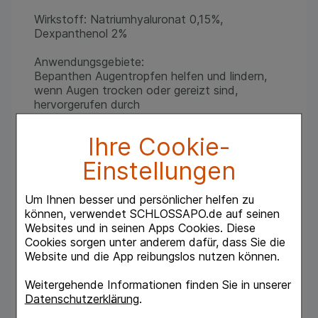
Wirkstoff: Natriumhyaluronat 0,15%,
Dexpanthenol 2%
Anwendungsgebiete:
Bepanthen Augentropfen helfen und lindern,
wenn Augen trocken oder gereizt sind,
hervorgerufen durch
- mechanische Beanspruchung - zum Beispiel
durch das Tragen von weichen oder harten
Ihre Cookie-
Kontaktlinsen oder bei diagnostischen
Eingriffen am Auge.
Einstellungen
- Umweltstress - zum Beispiel durch
Klimaanlagen, Wind, Kälte, Trockenheit oder
Um Ihnen besser und persönlicher helfen zu
Luftverschmutzung.
können, verwendet SCHLOSSAPO.de auf seinen
- Überstrapazierung der Augen - zum Beispiel
Websites und in seinen Apps Cookies. Diese
bei konzentrierter Arbeit am Bildschirm, sowie
Cookies sorgen unter anderem dafür, dass Sie die
bei langen Autofahrten.
Website und die App reibungslos nutzen können.
Bepanthen Augentropfen enthalten keine
Weitergehende Informationen finden Sie in unserer
Konservierungsmittel und sind dadurch
Datenschutzerklärung
.
besondersgut verträglich.