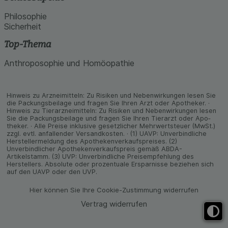
Philosophie
Sicherheit
Top-Thema
Anthroposophie und Homöopathie
Hinweis zu Arzneimitteln: Zu Risiken und Neben­wirkungen lesen Sie
die Packungs­beilage und fragen Sie Ihren Arzt oder Apo­theker. ·
Hinweis zu Tier­arz­nei­mitteln: Zu Risiken und Neben­wirkungen lesen
Sie die Packungs­beilage und fragen Sie Ihren Tier­arzt oder Apo­
theker. · Alle Preise inklusive gesetz­licher Mehrwertsteuer (MwSt.)
zzgl. evtl. anfallender Versand­kosten. · (1) UAVP: Unverbindliche
Herstellermeldung des Apothekenverkaufspreises. (2)
Unverbindlicher Apothekenverkaufspreis gemäß ABDA-
Artikelstamm. (3) UVP: Unverbindliche Preisempfehlung des
Herstellers. Absolute oder prozentuale Ersparnisse beziehen sich
auf den UAVP oder den UVP.
Hier können Sie Ihre Cookie-Zustimmung widerrufen
Vertrag widerrufen