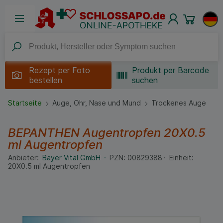
Rezept per
Foto
Produkt per Barcode
bestellen
suchen
Startseite
Auge, Ohr, Nase und Mund
Trockenes Auge
BEPANTHEN Augentropfen
20X0.5
ml
Augentropfen
Anbieter:
Bayer Vital GmbH
PZN:
00829388
Einheit:
20X0.5
ml
Augentropfen