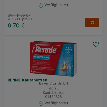
Verfügbarkeit
UVP:
11,69 €
³
48,50 €
pro 1 l
9,70 €
¹
RENNIE Kautabletten
Bayer Vital GmbH
60
St
Kautabletten
01459628
Verfügbarkeit