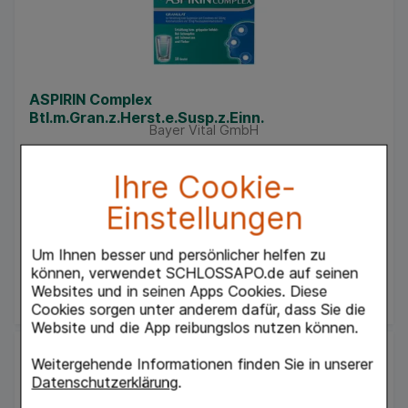
ASPIRIN Complex
Btl.m.Gran.z.Herst.e.Susp.z.Einn.
Bayer Vital GmbH
10
St
Granulat zur Herstellung einer Suspension zum
Ihre Cookie-
Einnehmen
03227112
Einstellungen
Verfügbarkeit
Um Ihnen besser und persönlicher helfen zu
UAVP:
12,19 €
²
können, verwendet SCHLOSSAPO.de auf seinen
8,03 €
¹
Websites und in seinen Apps Cookies. Diese
Cookies sorgen unter anderem dafür, dass Sie die
Website und die App reibungslos nutzen können.
Weitergehende Informationen finden Sie in unserer
Datenschutzerklärung
.