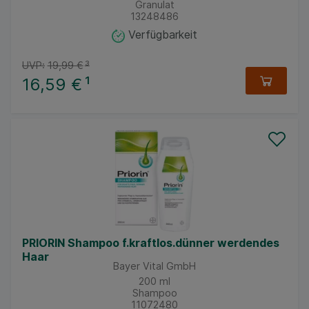
Granulat
13248486
Verfügbarkeit
UVP:
19,99 €
³
16,59 €
¹
PRIORIN Shampoo f.kraftlos.dünner werdendes
Haar
Bayer Vital GmbH
200
ml
Shampoo
11072480