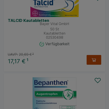
TALCID Kautabletten
Bayer Vital GmbH
50
St
Kautabletten
02530498
Verfügbarkeit
UAVP:
20,69 €
²
17,17 €
¹