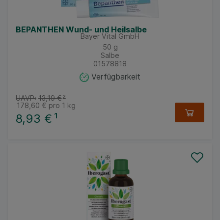
BEPANTHEN Wund- und Heilsalbe
Bayer Vital GmbH
50
g
Salbe
01578818
Verfügbarkeit
UAVP:
13,19 €
²
178,60 €
pro 1 kg
8,93 €
¹