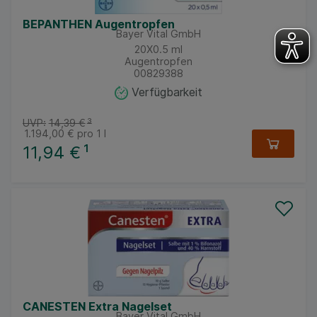
BEPANTHEN Augentropfen
Bayer Vital GmbH
20X0.5
ml
Augentropfen
00829388
Verfügbarkeit
UVP:
14,39 €
³
1.194,00 €
pro 1 l
11,94 €
¹
CANESTEN Extra Nagelset
Bayer Vital GmbH