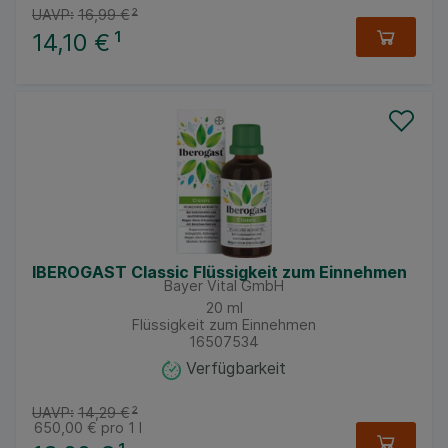
UAVP:
16,99 €
²
14,10 €
¹
IBEROGAST Classic Flüssigkeit zum Einnehmen
Bayer Vital GmbH
20
ml
Flüssigkeit zum Einnehmen
16507534
Verfügbarkeit
UAVP:
14,29 €
²
650,00 €
pro 1 l