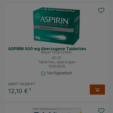
ASPIRIN 500 mg überzogene Tabletten
Bayer Vital GmbH
40
St
Tabletten, überzogen
10203626
Verfügbarkeit
UAVP:
14,58 €
²
12,10 €
¹