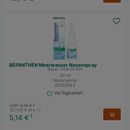
BEPANTHEN Meerwasser Nasenspray
Bayer Vital GmbH
20
ml
Nasenspray
06325944
Verfügbarkeit
UVP:
6,19 €
³
257,00 €
pro 1 l
5,14 €
¹