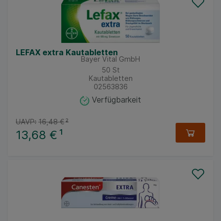
LEFAX extra Kautabletten
Bayer Vital GmbH
50
St
Kautabletten
02563836
Verfügbarkeit
UAVP:
16,48 €
²
13,68 €
¹