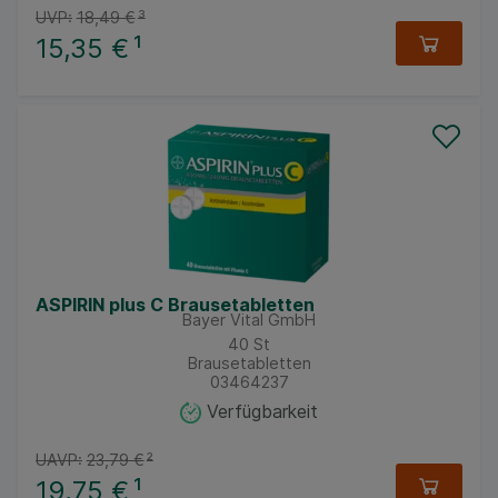
UVP:
18,49 €
³
15,35 €
¹
ASPIRIN plus C Brausetabletten
Bayer Vital GmbH
40
St
Brausetabletten
03464237
Verfügbarkeit
UAVP:
23,79 €
²
19,75 €
¹