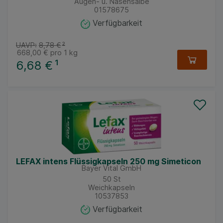
Augen- u. Nasensalbe
01578675
Verfügbarkeit
UAVP:
8,78 €
²
668,00 €
pro 1 kg
6,68 €
¹
LEFAX intens Flüssigkapseln 250 mg Simeticon
Bayer Vital GmbH
50
St
Weichkapseln
10537853
Verfügbarkeit