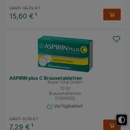
UAVP:
18,79 €
²
15,60 €
¹
ASPIRIN plus C Brausetabletten
Bayer Vital GmbH
10
St
Brausetabletten
01406632
Verfügbarkeit
UAVP:
8,78 €
²
7,29 €
¹