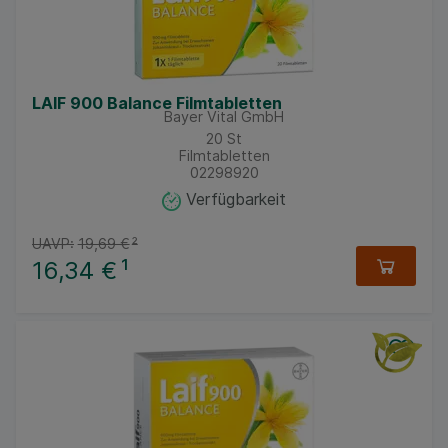
LAIF 900 Balance Filmtabletten
Bayer Vital GmbH
20
St
Filmtabletten
02298920
Verfügbarkeit
UAVP:
19,69 €
²
16,34 €
¹