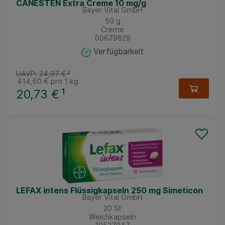
CANESTEN Extra Creme 10 mg/g
Bayer Vital GmbH
50
g
Creme
00679629
Verfügbarkeit
UAVP:
24,97 €
²
414,60 €
pro 1 kg
20,73 €
¹
LEFAX intens Flüssigkapseln 250 mg Simeticon
Bayer Vital GmbH
20
St
Weichkapseln