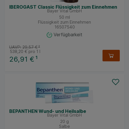
IBEROGAST Classic Flüssigkeit zum Einnehmen
Bayer Vital GmbH
50
ml
Flüssigkeit zum Einnehmen
16507540
Verfügbarkeit
UAVP:
29,57 €
²
538,20 €
pro 1 l
26,91 €
¹
BEPANTHEN Wund- und Heilsalbe
Bayer Vital GmbH
20
g
Salbe