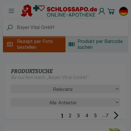
Rezept per
Foto
Produkt per Barcode
bestellen
suchen
PRODUKTSUCHE
Sie suchen nach:
„
Bayer Vital GmbH
“
Nächste
...
1
2
3
4
5
7