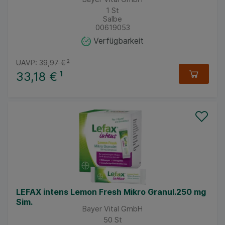
1
St
Salbe
00619053
Verfügbarkeit
UAVP:
39,97 €
²
33,18 €
¹
LEFAX intens Lemon Fresh Mikro Granul.250 mg
Sim.
Bayer Vital GmbH
50
St