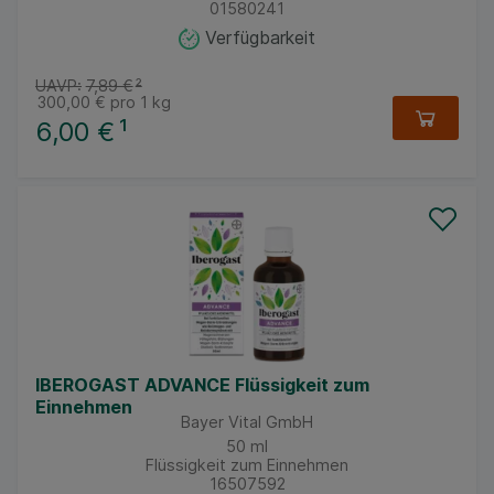
01580241
Verfügbarkeit
UAVP:
7,89 €
²
300,00 €
pro 1 kg
6,00 €
¹
IBEROGAST ADVANCE Flüssigkeit zum
Einnehmen
Bayer Vital GmbH
50
ml
Flüssigkeit zum Einnehmen
16507592