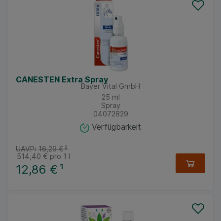
CANESTEN Extra Spray
Bayer Vital GmbH
25
ml
Spray
04072829
Verfügbarkeit
UAVP:
16,29 €
²
514,40 €
pro 1 l
12,86 €
¹