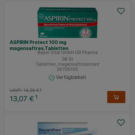
ASPIRIN Protect 100 mg
magensaftres.Tabletten
Bayer Vital GmbH GB Pharma
98
St
Tabletten, magensaftresistent
06706155
Verfügbarkeit
UAVP:
14,36 €
²
13,07 €
¹