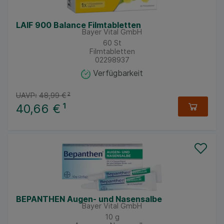
LAIF 900 Balance Filmtabletten
Bayer Vital GmbH
60
St
Filmtabletten
02298937
Verfügbarkeit
UAVP:
48,99 €
²
40,66 €
¹
BEPANTHEN Augen- und Nasensalbe
Bayer Vital GmbH
10
g