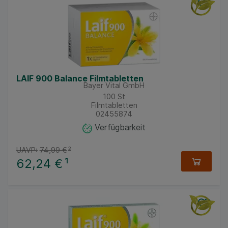
LAIF 900 Balance Filmtabletten
Bayer Vital GmbH
100
St
Filmtabletten
02455874
Verfügbarkeit
UAVP:
74,99 €
²
62,24 €
¹