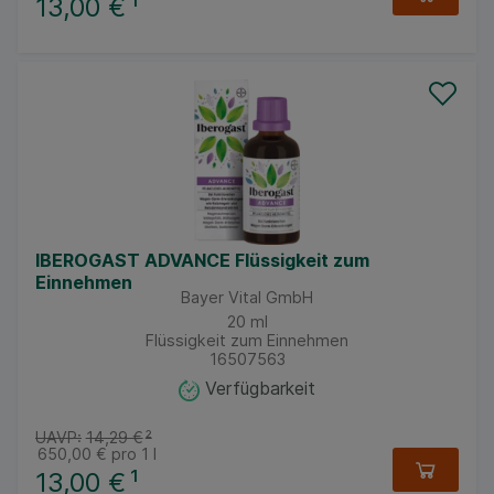
13,00 €
¹
IBEROGAST ADVANCE Flüssigkeit zum
Einnehmen
Bayer Vital GmbH
20
ml
Flüssigkeit zum Einnehmen
16507563
Verfügbarkeit
UAVP:
14,29 €
²
650,00 €
pro 1 l
13,00 €
¹