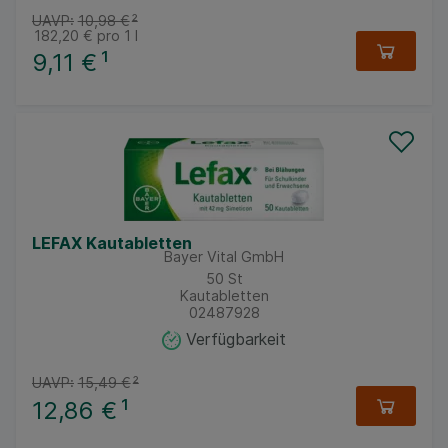
UAVP:
10,98 €
²
182,20 €
pro 1 l
9,11 €
¹
LEFAX Kautabletten
Bayer Vital GmbH
50
St
Kautabletten
02487928
Verfügbarkeit
UAVP:
15,49 €
²
12,86 €
¹