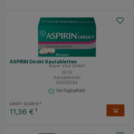
ASPIRIN Direkt Kautabletten
Bayer Vital GmbH
20
St
Kautabletten
04356254
Verfügbarkeit
UAVP:
12,48 €
²
11,36 €
¹