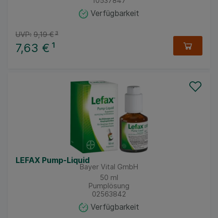
10537847
Verfügbarkeit
UVP:
9,19 €
³
7,63 €
¹
LEFAX Pump-Liquid
Bayer Vital GmbH
50
ml
Pumplösung
02563842
Verfügbarkeit