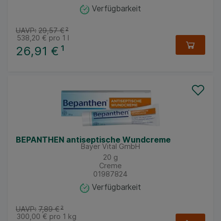
Verfügbarkeit
UAVP:
29,57 €
²
538,20 €
pro 1 l
26,91 €
¹
BEPANTHEN antiseptische Wundcreme
Bayer Vital GmbH
20
g
Creme
01987824
Verfügbarkeit
UAVP:
7,89 €
²
300,00 €
pro 1 kg