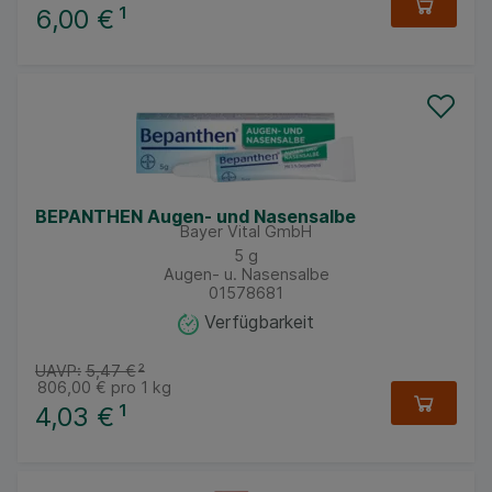
6,00 €
¹
BEPANTHEN Augen- und Nasensalbe
Bayer Vital GmbH
5
g
Augen- u. Nasensalbe
01578681
Verfügbarkeit
UAVP:
5,47 €
²
806,00 €
pro 1 kg
4,03 €
¹