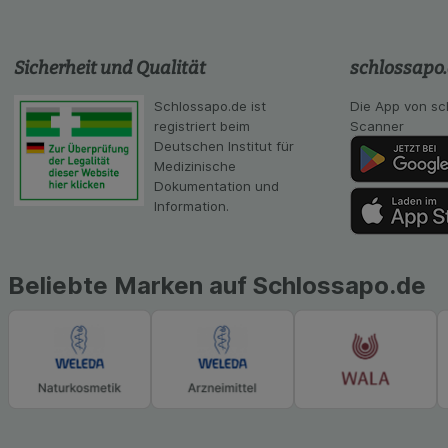
Statistik & Tracki
unserer Website sa
Sicherheit und Qualität
schlossapo
Inhalt auf unserer 
gestalten. Bitte be
Medien übertragen
Schlossapo.de ist
Die App von sc
registriert beim
Scanner
Deutschen Institut für
Medizinische
Dokumentation und
Information.
Beliebte Marken auf Schlossapo.de