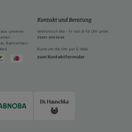
se der Nutzung
imieren können, den
Kontakt und Beratung
vant für Sie zu
oogle oder soziale
 aus unseren
telefonisch Mo - Fr von 8-16 Uhr unter
eiten:
06851-939 56 56
eal, Bancontact
den)
Rund um die Uhr per E-Mail
zum Kontaktformular