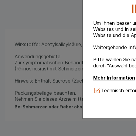
Um Ihnen besser u
Websites und in se
Website und die Ap
Wirkstoffe: Acetylsalicylsäure, Pseudoephedrinhydroc
Weitergehende Info
Anwendungsgebiete:
Bitte wählen Sie n
Zur symptomatischen Behandlung von Schleimhautsc
durch "Auswahl bes
(Rhinosinusitis) mit Schmerzen und Fieber im Rahmen e
Mehr Information
Hinweis: Enthält Sucrose (Zucker) und Benzylalkohol.
Technisch Notwe
Technisch erfor
Packungsbeilage beachten.
Website notwendig 
Nehmen Sie dieses Arzneimittel ohne ärztlichen Rat ni
verzichtet werden 
Bei Schmerzen oder Fieber ohne ärztlichen Rat nicht l
Komfort:
Diese Coo
gestalten, beispie
Verhaltensweisen (
auf Ihre Bedürfnis