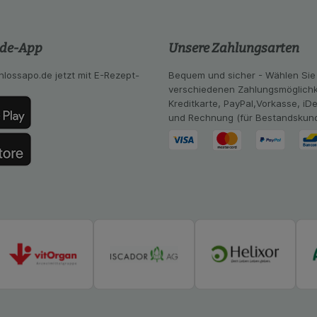
ng:
Hierüber lassen sich Informationen über die Art und Wei
mmeln, mit deren Hilfe wir unsere Website weiter für Sie opt
.de-App
Unsere Zahlungsarten
Website aber auch die Werbung auf Drittseiten möglichst rele
achten Sie, dass Daten hierfür teilweise an Dritte wie z.B. G
 werden.
hlossapo.de jetzt mit E-Rezept-
Bequem und sicher - Wählen Sie
verschiedenen Zahlungsmöglichk
Kreditkarte, PayPal,Vorkasse, iD
und Rechnung (für Bestandskun