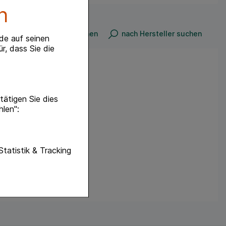
n
n
nach Produkt suchen
nach Hersteller suchen
de auf seinen
r, dass Sie die
ätigen Sie dies
hlen":
unktionen unserer
Statistik & Tracking
f diese nicht
hender zu
eite an bevorzugte
lichen es uns auch
ramm zu betreiben.