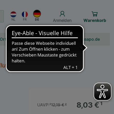
Anmelden
Warenkorb
 Ort
Bonusprogramm
Jobs
Über Schlossapo.de
llung einer Suspension zum
8,03 €
¹
UAVP:
²
12,19 €
²