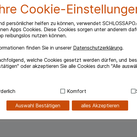
Ihre Cookie-Einstellunge
Beipackzettel herunterlade
nd persönlicher helfen zu können, verwendet SCHLOSSAPO.
inen Apps Cookies. Diese Cookies sorgen unter anderem dafü
p reibungslos nutzen können.
hlorid
rmationen finden Sie in unserer
Datenschutzerklärung
.
achfolgend, welche Cookies gesetzt werden dürfen, und best
hwellung der Nase und Nebenhöhlen bei Schnupfen
tätigen" oder akzeptieren Sie alle Cookies durch "Alle auswä
iner Erkältung bzw. eines grippalen Infektes.
ndig:
Hierbei handelt es sich um Cookies, die für die Grundf
derlich
Komfort
sind (z.B. Navigation, Warenkorb, Kundenkonto), weshalb au
cht länger als 3 Tage ein.
kann.
Auswahl Bestätigen
alles Akzeptieren
änger anwenden als in der Packungsbeilage vorgegeben!
kies werden genutzt um das Einkaufserlebnis noch ansprec
lsweise für die Wiedererkennung des Besuchers oder unsere S
z.B. Spracheinstellung) anzupassen. Komfort-Cookies ermög
se zugeschrittene Inhalte anzuzeigen und unser Partnerprog