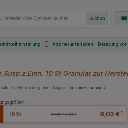
Suchen
imittelherstellung
App herunterladen
Beratung vor
e.Susp.z.Einn.
10 St
Granulat zur Herste
nulat zur Herstellung einer Suspension zum Einnehmen
ungsgrößen
8,03 €
¹
10 St
UAVP:
²
12,19 €
²