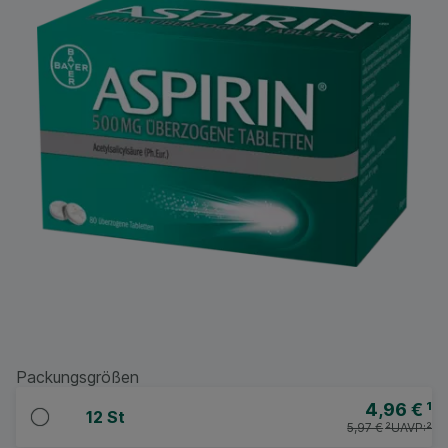
Packungsgrößen
4,96 €
¹
12 St
5,97 €
²
UAVP:
²