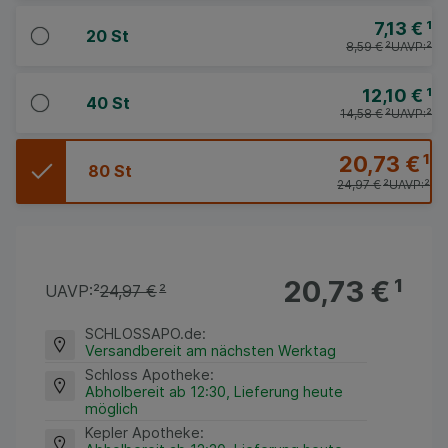
7,13 €
¹
20 St
8,59 €
²
UAVP:
²
12,10 €
¹
40 St
14,58 €
²
UAVP:
²
20,73 €
¹
80 St
24,97 €
²
UAVP:
²
20,73 €
¹
UAVP:
²
24,97 €
²
SCHLOSSAPO.de
:
Versandbereit am nächsten Werktag
Schloss Apotheke
:
Abholbereit ab 12:30, Lieferung heute
möglich
Kepler Apotheke
: