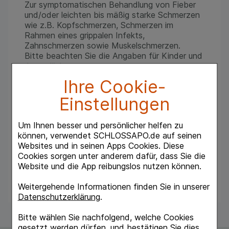
Zur symptomatischen Behandlung von Fieber
und/oder leichten bis mäßig starke Schmerzen
wie z.B. Kopfschmerzen, Schmerzen im
Rahmen eines grippalen Infekts,
Zahnschmerzen sowie Muskelschmerzen.
Bitte beachten Sie die Angaben für Kinder und
Jugendliche.
Ihre Cookie-
Hinweise:
Enthält Natriumcarbonat.
Einstellungen
Bei Schmerzen oder Fieber ohne ärztlichen Rat
Um Ihnen besser und persönlicher helfen zu
nicht länger anwenden als in der
können, verwendet SCHLOSSAPO.de auf seinen
Packungsbeilage vorgegeben!
Websites und in seinen Apps Cookies. Diese
Cookies sorgen unter anderem dafür, dass Sie die
Bei Schmerzen oder Fieber ohne ärztlichen Rat
Website und die App reibungslos nutzen können.
nicht länger anwenden als in der
Packungsbeilage vorgegeben!
Weitergehende Informationen finden Sie in unserer
Datenschutzerklärung
.
Bitte wählen Sie nachfolgend, welche Cookies
gesetzt werden dürfen, und bestätigen Sie dies