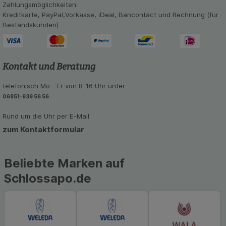
Informationen über die Art und Weise der Nutzung
Zahlungsmöglichkeiten:
unserer Website sammeln, mit deren Hilfe wir
Kreditkarte, PayPal,Vorkasse, iDeal, Bancontact und Rechnung (für
unsere Website weiter für Sie optimieren können,
Bestandskunden)
den Inhalt auf unserer Website aber auch die
Werbung auf Drittseiten möglichst relevant für Sie
zu gestalten. Bitte beachten Sie, dass Daten
hierfür teilweise an Dritte wie z.B. Google oder
Kontakt und Beratung
soziale Medien übertragen werden.
telefonisch Mo - Fr von 8-16 Uhr unter
06851-939 56 56
Rund um die Uhr per E-Mail
zum Kontaktformular
Beliebte Marken auf
Schlossapo.de