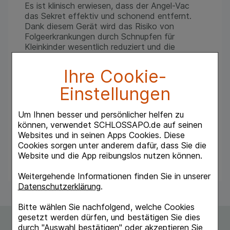
Es ist klinisch erwiesen, dass der Angel-Vac
das Sekret effektiv und schonend entfernt.
Dank diesem Gerät wird das Risiko von
Folgeerkrankungen durch Schnupfen für
Kleinkinder wesentlich reduziert und die
Beschwerden des Kleinkindes unmittelbar nach
der Anwendung fühlbar gemindert.
Ihre Cookie-
Derart wir<; Das Gerät ist transparent, so dass
die Eltern den Heilungsprozess anhand der
Einstellungen
Änderung der Farbe und Dichte des Sekrets
verfolgen kann.
Um Ihnen besser und persönlicher helfen zu
können, verwendet SCHLOSSAPO.de auf seinen
Bestehend aus:
Websites und in seinen Apps Cookies. Diese
- 1x Angel-vac Kopf
Cookies sorgen unter anderem dafür, dass Sie die
- 1x Angel-Vac Schlauch
Website und die App reibungslos nutzen können.
- 1x Verbindungsstück zum Staubsauger
Weitergehende Informationen finden Sie in unserer
Datenschutzerklärung
.
Bitte wählen Sie nachfolgend, welche Cookies
gesetzt werden dürfen, und bestätigen Sie dies
durch "Auswahl bestätigen" oder akzeptieren Sie