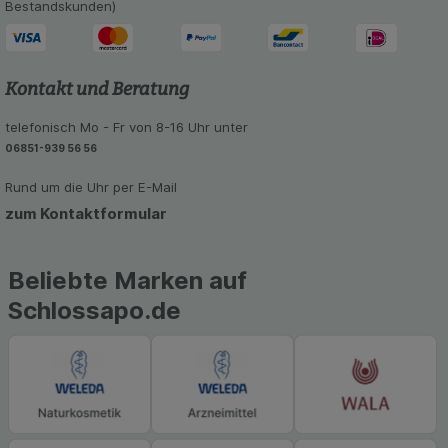
unserer Website sammeln, mit deren Hilfe wir
Bestandskunden)
unsere Website weiter für Sie optimieren können,
den Inhalt auf unserer Website aber auch die
Werbung auf Drittseiten möglichst relevant für Sie
zu gestalten. Bitte beachten Sie, dass Daten
Kontakt und Beratung
hierfür teilweise an Dritte wie z.B. Google oder
soziale Medien übertragen werden.
telefonisch Mo - Fr von 8-16 Uhr unter
06851-939 56 56
Rund um die Uhr per E-Mail
zum Kontaktformular
Beliebte Marken auf
Schlossapo.de