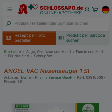
Rezept per
Foto
Produkt per Barcode
bestellen
suchen
Startseite
Auge, Ohr, Nase und Mund
Familie und Kind
Für das Kind
Schnupfen
ANGEL-VAC Nasensauger
1 St
Anbieter:
Dalheim Pharma Service GmbH
PZN:
03816009
Einheit:
1
St