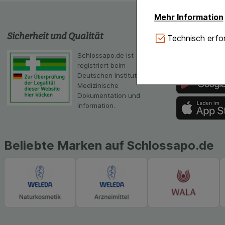
Mehr Information
Sicherheit und Qualität
schlossapo
Technisch Notwe
Technisch erfor
Website notwendig 
Schlossapo.de ist
Die App von sc
verzichtet werden 
registriert beim
Scanner
Deutschen Institut für
Komfort:
Diese Coo
Medizinische
gestalten, beispie
Dokumentation und
Verhaltensweisen (
Information.
auf Ihre Bedürfnis
Statistik & Tracki
unserer Website sa
Beliebte Marken auf Schlossapo.de
Inhalt auf unserer 
gestalten. Bitte be
Medien übertragen