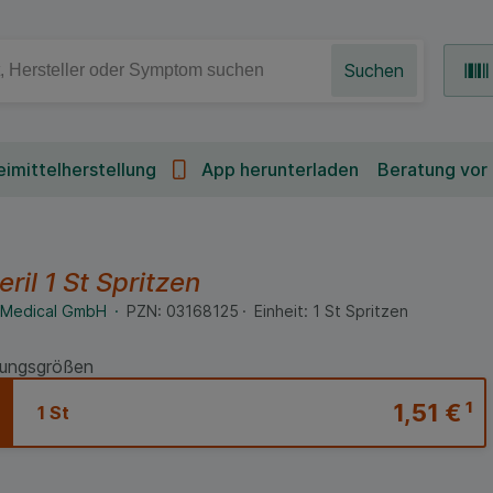
Suchen
imittelherstellung
App herunterladen
Beratung vor
ril
1 St
Spritzen
s Medical GmbH
PZN:
03168125
Einheit:
1
St
Spritzen
ungsgrößen
1,51 €
¹
1 St