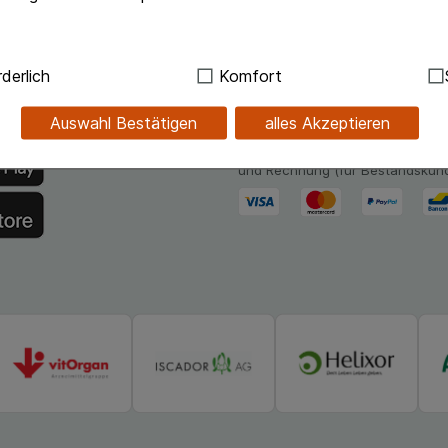
.de-App
Unsere Zahlungsarten
ndig:
Hierbei handelt es sich um Cookies, die für die Grundf
derlich
Komfort
sind (z.B. Navigation, Warenkorb, Kundenkonto), weshalb au
hlossapo.de jetzt mit E-Rezept-
Bequem und sicher - Wählen Sie
kann.
Auswahl Bestätigen
alles Akzeptieren
verschiedenen Zahlungsmöglichk
Kreditkarte, PayPal,Vorkasse, iD
kies werden genutzt um das Einkaufserlebnis noch ansprec
und Rechnung (für Bestandskun
lsweise für die Wiedererkennung des Besuchers oder unsere S
z.B. Spracheinstellung) anzupassen. Komfort-Cookies ermög
se zugeschrittene Inhalte anzuzeigen und unser Partnerprog
ng:
Hierüber lassen sich Informationen über die Art und Wei
mmeln, mit deren Hilfe wir unsere Website weiter für Sie opt
Website aber auch die Werbung auf Drittseiten möglichst rele
achten Sie, dass Daten hierfür teilweise an Dritte wie z.B. G
 werden.