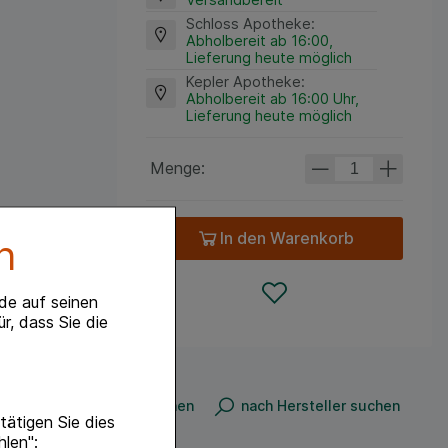
Schloss Apotheke
:
Abholbereit ab 16:00,
Lieferung heute möglich
Kepler Apotheke
:
Abholbereit ab 16:00 Uhr,
Lieferung heute möglich
Menge:
In den Warenkorb
n
de auf seinen
r, dass Sie die
nach Produkt suchen
nach Hersteller suchen
ätigen Sie dies
hlen":