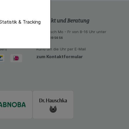
Kontakt und Beratung
unktionen unserer
Statistik & Tracking
f diese nicht
 aus unseren
telefonisch Mo - Fr von 8-16 Uhr unter
eiten:
06851-939 56 56
eal, Bancontact
hender zu
den)
Rund um die Uhr per E-Mail
eite an bevorzugte
lichen es uns auch
zum Kontaktformular
ramm zu betreiben.
se der Nutzung
imieren können, den
vant für Sie zu
oogle oder soziale