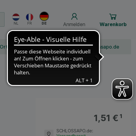
Anmelden
Warenkorb
 Ort
Bonusprogramm
Jobs
Über Schlossapo.de
1,51 €
¹
SCHLOSSAPO.de
:
Versandbereit