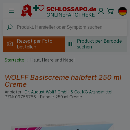
Rezept per
Foto
Produkt per Barcode
bestellen
suchen
Startseite
Haut, Haare und Nägel
WOLFF Basiscreme halbfett
250 ml
Creme
Anbieter:
Dr. August Wolff GmbH & Co. KG Arzneimittel
PZN:
09755786
Einheit:
250
ml
Creme