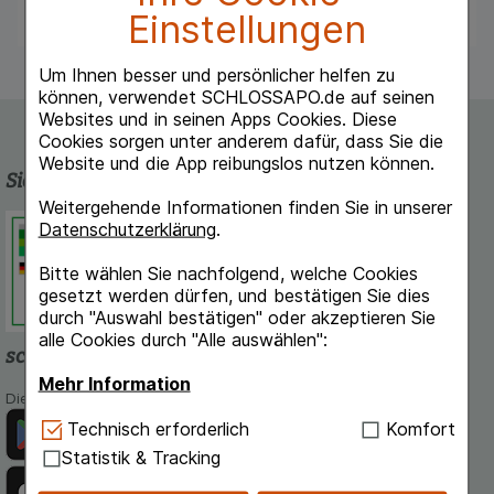
Einstellungen
Um Ihnen besser und persönlicher helfen zu
können, verwendet SCHLOSSAPO.de auf seinen
Websites und in seinen Apps Cookies. Diese
Cookies sorgen unter anderem dafür, dass Sie die
Website und die App reibungslos nutzen können.
Sicherheit und Qualität
Weitergehende Informationen finden Sie in unserer
Schlossapo.de ist registriert beim
Datenschutzerklärung
.
Deutschen Institut für Medizinische
Dokumentation und Information.
Bitte wählen Sie nachfolgend, welche Cookies
gesetzt werden dürfen, und bestätigen Sie dies
durch "Auswahl bestätigen" oder akzeptieren Sie
alle Cookies durch "Alle auswählen":
schlossapo.de-App
Mehr Information
Die App von schlossapo.de jetzt mit E-Rezept-Scanner
Technisch Notwendig:
Hierbei handelt es sich um
Technisch erforderlich
Komfort
Cookies, die für die Grundfunktionen unserer
Statistik & Tracking
Website notwendig sind (z.B. Navigation,
Warenkorb, Kundenkonto), weshalb auf diese nicht