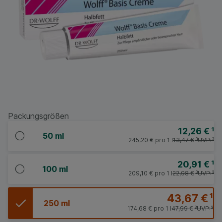
Packungsgrößen
12,26 €
¹
50 ml
245,20 €
pro 1 l
13,47 €
³
UVP:
³
20,91 €
¹
100 ml
209,10 €
pro 1 l
22,98 €
³
UVP:
³
43,67 €
¹
250 ml
174,68 €
pro 1 l
47,99 €
³
UVP:
³