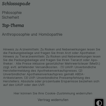
Schlossapo.de
Philosophie
Sicherheit
Top-Thema
Anthroposophie und Homöopathie
Hinweis zu Arzneimitteln: Zu Risiken und Neben­wirkungen lesen Sie
die Packungs­beilage und fragen Sie Ihren Arzt oder Apo­theker. ·
Hinweis zu Tier­arz­nei­mitteln: Zu Risiken und Neben­wirkungen lesen
Sie die Packungs­beilage und fragen Sie Ihren Tier­arzt oder Apo­
theker. · Alle Preise inklusive gesetz­licher Mehrwertsteuer (MwSt.)
zzgl. evtl. anfallender Versand­kosten. · (1) UAVP: Unverbindliche
Herstellermeldung des Apothekenverkaufspreises. (2)
Unverbindlicher Apothekenverkaufspreis gemäß ABDA-
Artikelstamm. (3) UVP: Unverbindliche Preisempfehlung des
Herstellers. Absolute oder prozentuale Ersparnisse beziehen sich
auf den UAVP oder den UVP.
Hier können Sie Ihre Cookie-Zustimmung widerrufen
Vertrag widerrufen