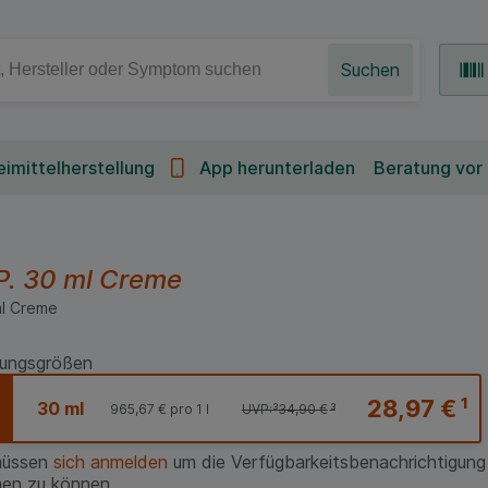
Suchen
imittelherstellung
App herunterladen
Beratung vor
P.
30 ml
Creme
l
Creme
ungsgrößen
28,97 €
¹
30 ml
965,67 €
pro 1 l
UVP:
³
34,90 €
³
müssen
sich anmelden
um die Verfügbarkeitsbenachrichtigung
en zu können.