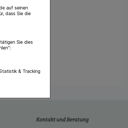
de auf seinen
r, dass Sie die
ätigen Sie dies
hlen":
unktionen unserer
Statistik & Tracking
f diese nicht
hender zu
eite an bevorzugte
lichen es uns auch
ramm zu betreiben.
Kontakt und Beratung
se der Nutzung
imieren können, den