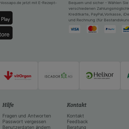
hlossapo.de jetzt mit E-Rezept-
Bequem und sicher - Wählen Sie
Website aber auch die Werbung auf Drittseiten möglichst rele
verschiedenen Zahlungsmöglichk
achten Sie, dass Daten hierfür teilweise an Dritte wie z.B. G
Kreditkarte, PayPal,Vorkasse, iD
 werden.
und Rechnung (für Bestandskun
Hilfe
Kontakt
Fragen und Antworten
Kontakt
Passwort vergessen
Feedback
Benutzerdaten ändern
Beratung