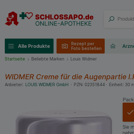
Rezept per
Alle Produkte
Arzne
Foto bestellen
Startseite
Beliebte Marken
Louis Widmer
WIDMER Creme für die Augenpartie l.
Anbieter:
LOUIS WIDMER GmbH
PZN:
02351844
Einheit:
30
m
Pack
Sie 
nehm