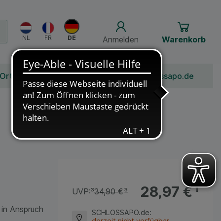
Anmelden
Warenkorb
 Ort
Bonusprogramm
Jobs
Über Schlossapo.de
28,97 €
¹
UVP:
³
34,90 €
³
 in Anspruch
SCHLOSSAPO.de
:
derzeit nicht verfügbar