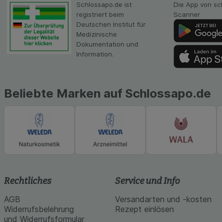
Schlossapo.de ist
Die App von sc
Inhalt auf unserer 
registriert beim
Scanner
gestalten. Bitte be
Deutschen Institut für
Medien übertragen
Medizinische
Dokumentation und
Information.
Beliebte Marken auf Schlossapo.de
Rechtliches
Service und Info
AGB
Versandarten und -kosten
Widerrufsbelehrung
Rezept einlösen
und Widerrufsformular