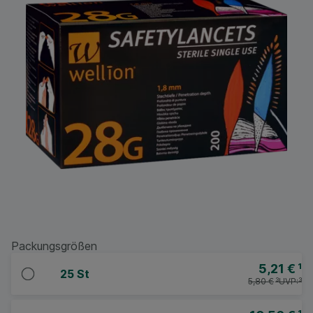
Packungsgrößen
5,21 €
¹
25 St
5,80 €
³
UVP:
³