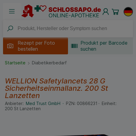
Rezept per
Foto
Produkt per Barcode
bestellen
suchen
Startseite
Diabetikerbedarf
WELLION Safetylancets 28 G
Sicherheitseinmallanz.
200 St
Lanzetten
Anbieter:
Med Trust GmbH
PZN:
00866231
Einheit:
200
St
Lanzetten