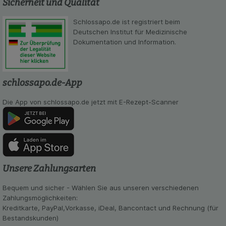
Einkaufserlebnis noch ansprechender zu gestalten,
Sicherheit und Qualität
beispielsweise für die Wiedererkennung des
Besuchers oder unsere Seite an bevorzugte
Schlossapo.de ist registriert beim
Verhaltensweisen (z.B. Spracheinstellung)
Deutschen Institut für Medizinische
anzupassen. Komfort-Cookies ermöglichen es uns
Dokumentation und Information.
auch auf Ihre Bedürfnisse zugeschrittene Inhalte
anzuzeigen und unser Partnerprogramm zu
betreiben.
schlossapo.de-App
Statistik & Tracking:
Hierüber lassen sich
Informationen über die Art und Weise der Nutzung
Die App von schlossapo.de jetzt mit E-Rezept-Scanner
unserer Website sammeln, mit deren Hilfe wir
unsere Website weiter für Sie optimieren können,
den Inhalt auf unserer Website aber auch die
Werbung auf Drittseiten möglichst relevant für Sie
zu gestalten. Bitte beachten Sie, dass Daten
hierfür teilweise an Dritte wie z.B. Google oder
Unsere Zahlungsarten
soziale Medien übertragen werden.
Bequem und sicher - Wählen Sie aus unseren verschiedenen
Zahlungsmöglichkeiten:
Kreditkarte, PayPal,Vorkasse, iDeal, Bancontact und Rechnung (für
Bestandskunden)