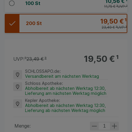
10,56 €
¹
100 St
11,75 €
³
UVP:
³
19,50 €
¹
200 St
23,49 €
³
UVP:
³
19,50 €
¹
UVP:
³
23,49 €
³
SCHLOSSAPO.de
:
Versandbereit am nächsten Werktag
Schloss Apotheke
:
Abholbereit ab nächsten Werktag 12:30,
Lieferung am nächsten Werktag möglich
Kepler Apotheke
:
Abholbereit ab nächsten Werktag 12:30,
Lieferung ab nächsten Werktag möglich
Menge: