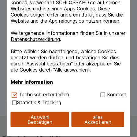
können, verwendet SCHLOSSAPO.de auf seinen
Sicher
Websites und in seinen Apps Cookies. Diese
- sterile Sicherheitseinmallanzette
Cookies sorgen unter anderem dafür, dass Sie die
- Vermeidung von Stichverletzungen
Website und die App reibungslos nutzen können.
- kein Nadeleinsetzen bzw. -entfernen
- Nadel ist vor und nach der Anwendung sicher
Weitergehende Informationen finden Sie in unserer
im Gehäuse
Datenschutzerklärung
.
- immer richtige Distanz zwischen Gerät und
Haut
Bitte wählen Sie nachfolgend, welche Cookies
- spezielle Aktivierungskonstruktion
gesetzt werden dürfen, und bestätigen Sie dies
durch "Auswahl bestätigen" oder akzeptieren Sie
alle Cookies durch "Alle auswählen":
Nadelstärke 28G
Stechtiefe 1,8 mm
Mehr Information
Blutmenge bis zu 10 µl
Technisch Notwendig:
Hierbei handelt es sich um
Technisch erforderlich
Komfort
Cookies, die für die Grundfunktionen unserer
Statistik & Tracking
Website notwendig sind (z.B. Navigation,
Warenkorb, Kundenkonto), weshalb auf diese nicht
Auswahl
alles
verzichtet werden kann.
Bestätigen
Akzeptieren
Komfort:
Diese Cookies werden genutzt um das