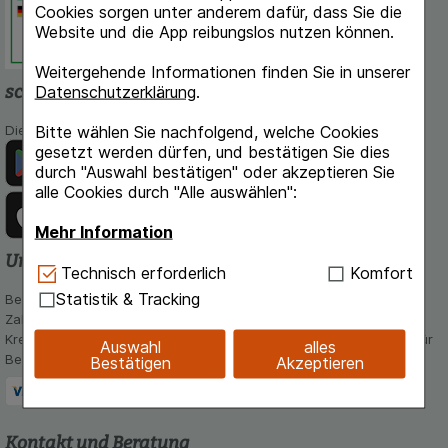
Cookies sorgen unter anderem dafür, dass Sie die
Dokumentation und Information.
Website und die App reibungslos nutzen können.
Weitergehende Informationen finden Sie in unserer
schlossapo.de-App
Datenschutzerklärung
.
Bitte wählen Sie nachfolgend, welche Cookies
Die App von schlossapo.de jetzt mit E-Rezept-Scanner
gesetzt werden dürfen, und bestätigen Sie dies
durch "Auswahl bestätigen" oder akzeptieren Sie
alle Cookies durch "Alle auswählen":
Mehr Information
Unsere Zahlungsarten
Technisch Notwendig:
Hierbei handelt es sich um
Technisch erforderlich
Komfort
Cookies, die für die Grundfunktionen unserer
Statistik & Tracking
Bequem und sicher - Wählen Sie aus unseren verschiedenen
Website notwendig sind (z.B. Navigation,
Zahlungsmöglichkeiten:
Warenkorb, Kundenkonto), weshalb auf diese nicht
Kreditkarte, PayPal,Vorkasse, iDeal, Bancontact und Rechnung (für
Auswahl
alles
verzichtet werden kann.
Bestandskunden)
Bestätigen
Akzeptieren
Komfort:
Diese Cookies werden genutzt um das
Einkaufserlebnis noch ansprechender zu gestalten,
beispielsweise für die Wiedererkennung des
Kontakt und Beratung