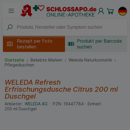
Rezept per
Foto
Produkt per Barcode
bestellen
suchen
Startseite
Beliebte Marken
Weleda Naturkosmetik
Pflegeduschen
WELEDA Refresh
Erfrischungsdusche Citrus
200 ml
Duschgel
Anbieter:
WELEDA AG
PZN:
19447784
Einheit:
200
ml
Duschgel