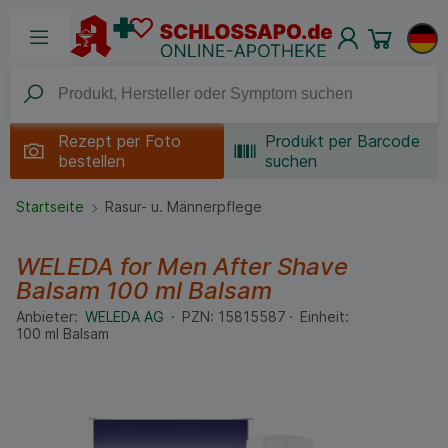
Rezept per
Foto
Produkt per Barcode
bestellen
suchen
Startseite
Rasur- u. Männerpflege
WELEDA for Men After Shave
Balsam
100 ml
Balsam
Anbieter:
WELEDA AG
PZN:
15815587
Einheit:
100
ml
Balsam