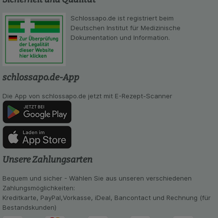
beispielsweise für die Wiedererkennung des
Besuchers oder unsere Seite an bevorzugte
Schlossapo.de ist registriert beim
Verhaltensweisen (z.B. Spracheinstellung)
Deutschen Institut für Medizinische
anzupassen. Komfort-Cookies ermöglichen es uns
Dokumentation und Information.
auch auf Ihre Bedürfnisse zugeschrittene Inhalte
anzuzeigen und unser Partnerprogramm zu
betreiben.
schlossapo.de-App
Statistik & Tracking:
Hierüber lassen sich
Informationen über die Art und Weise der Nutzung
Die App von schlossapo.de jetzt mit E-Rezept-Scanner
unserer Website sammeln, mit deren Hilfe wir
unsere Website weiter für Sie optimieren können,
den Inhalt auf unserer Website aber auch die
Werbung auf Drittseiten möglichst relevant für Sie
zu gestalten. Bitte beachten Sie, dass Daten
hierfür teilweise an Dritte wie z.B. Google oder
Unsere Zahlungsarten
soziale Medien übertragen werden.
Bequem und sicher - Wählen Sie aus unseren verschiedenen
Zahlungsmöglichkeiten:
Kreditkarte, PayPal,Vorkasse, iDeal, Bancontact und Rechnung (für
Bestandskunden)