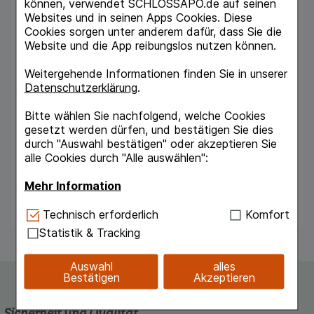
(Volldeklaration)
können, verwendet SCHLOSSAPO.de auf seinen
Water (Aqua) Alcohol Simmondsia Chinensis
Websites und in seinen Apps Cookies. Diese
(Jojoba) Seed Oil Cocos Nucifera (Coconut)
Cookies sorgen unter anderem dafür, dass Sie die
Oil Glycerin Betaine Aloe Barbadensis Leaf
Website und die App reibungslos nutzen können.
Juice Butyrospermum Parkii (Shea) Butter
Cetearyl Glucoside Chamomilla Recutita
Weitergehende Informationen finden Sie in unserer
(Matricaria) Extract Commiphora Myrrha Resin
Datenschutzerklärung
.
Extract Beeswax (Cera Alba) Magnesium
Aluminum Silicate Carrageenan Lactic Acid
Bitte wählen Sie nachfolgend, welche Cookies
Citric Acid Xanthan Gum Fragrance (Parfum) 1
gesetzt werden dürfen, und bestätigen Sie dies
Limonene 1 Linalool 1 Citronellol 1 Benzyl
durch "Auswahl bestätigen" oder akzeptieren Sie
Benzoate 1 Benzyl Salicylate 1 Geraniol 1 Citral
alle Cookies durch "Alle auswählen":
1 Coumarin 1 Farnesol 1 1 aus natürlichen
ätherischen Ölen und/oder Pflanzenextrakten
Mehr Information
Bio-Qualität
Technisch Notwendig:
Hierbei handelt es sich um
Technisch erforderlich
Komfort
Cookies, die für die Grundfunktionen unserer
Statistik & Tracking
Website notwendig sind (z.B. Navigation,
Warenkorb, Kundenkonto), weshalb auf diese nicht
Auswahl
alles
verzichtet werden kann.
Bestätigen
Akzeptieren
Komfort:
Diese Cookies werden genutzt um das
Einkaufserlebnis noch ansprechender zu gestalten,
Sicherheit und Qualität