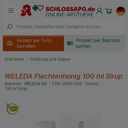
Rezept per
Foto
Produkt per Barcode
bestellen
suchen
Startseite
Erkältung und Grippe
WELEDA Flechtenhonig
100 ml
Sirup
Anbieter:
WELEDA AG
PZN:
09091292
Einheit:
100
ml
Sirup