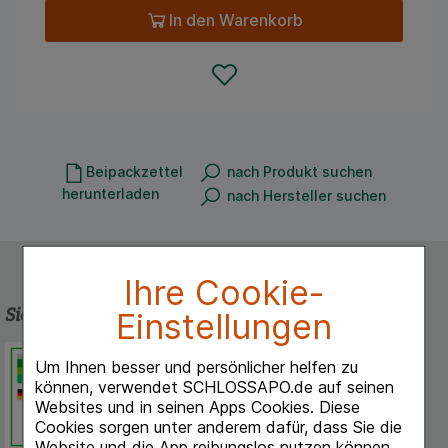
In den Warenkorb
Beipackzettel
nach Produkt suchen
herunterladen
nach Hersteller suchen
Ihre Cookie-
Sicherheit und Qualität
Einstellungen
Schlossapo.de ist registriert beim
Um Ihnen besser und persönlicher helfen zu
Deutschen Institut für Medizinische
können, verwendet SCHLOSSAPO.de auf seinen
Dokumentation und Information.
Websites und in seinen Apps Cookies. Diese
Cookies sorgen unter anderem dafür, dass Sie die
Website und die App reibungslos nutzen können.