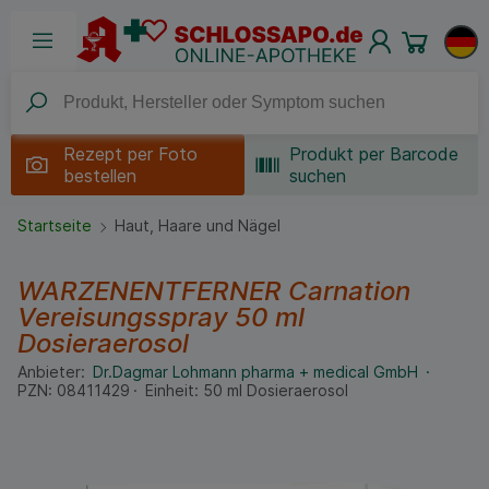
Rezept per
Foto
Produkt per Barcode
bestellen
suchen
Startseite
Haut, Haare und Nägel
WARZENENTFERNER Carnation
Vereisungsspray
50 ml
Dosieraerosol
Anbieter:
Dr.Dagmar Lohmann pharma + medical GmbH
PZN:
08411429
Einheit:
50
ml
Dosieraerosol