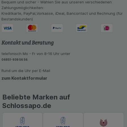
Bequem und sicher - Wählen Sie aus unseren verschiedenen
Informationen über die Art und Weise der Nutzung
Zahlungsmöglichkeiten:
unserer Website sammeln, mit deren Hilfe wir
Kreditkarte, PayPal,Vorkasse, iDeal, Bancontact und Rechnung (für
unsere Website weiter für Sie optimieren können,
Bestandskunden)
den Inhalt auf unserer Website aber auch die
Werbung auf Drittseiten möglichst relevant für Sie
zu gestalten. Bitte beachten Sie, dass Daten
hierfür teilweise an Dritte wie z.B. Google oder
Kontakt und Beratung
soziale Medien übertragen werden.
telefonisch Mo - Fr von 8-16 Uhr unter
06851-939 56 56
Rund um die Uhr per E-Mail
zum Kontaktformular
Beliebte Marken auf
Schlossapo.de