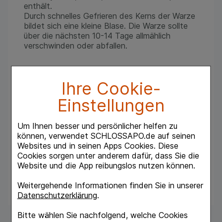
enthält.
Durch schnelles Gefrieren des Kerns der Warze
bildet sich eine kleine Blase. Die Warze sollte
über die nächsten 10-14 Tage allmählich
verschwinden oder abfallen.
Nur zur äußeren Verwendung geeignet. In
Ihre Cookie-
jedem Fall ist die detaillierte
Gebrauchsanweisung zu beachten.
Einstellungen
Das Produkt sollte nicht bei Kindern unter 4
Um Ihnen besser und persönlicher helfen zu
Jahren verwendet werden
können, verwendet SCHLOSSAPO.de auf seinen
Websites und in seinen Apps Cookies. Diese
Eine Packung enthält 12 Applikatoren für 12
Cookies sorgen unter anderem dafür, dass Sie die
Behandlungen
Website und die App reibungslos nutzen können.
Weitergehende Informationen finden Sie in unserer
Datenschutzerklärung
.
Bitte wählen Sie nachfolgend, welche Cookies