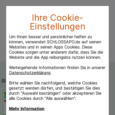
Mit nicht herausnehmbarer Lavendel-Korn-
Ihre Cookie-
Füllung.
Einstellungen
Das aufgewärmte Produkt kann sofort
verwendet werden.
Um Ihnen besser und persönlicher helfen zu
können, verwendet SCHLOSSAPO.de auf seinen
Websites und in seinen Apps Cookies. Diese
Cookies sorgen unter anderem dafür, dass Sie die
Website und die App reibungslos nutzen können.
Weitergehende Informationen finden Sie in unserer
Datenschutzerklärung
.
Sicherheit und Qualität
Bitte wählen Sie nachfolgend, welche Cookies
gesetzt werden dürfen, und bestätigen Sie dies
Schlossapo.de ist registriert beim
durch "Auswahl bestätigen" oder akzeptieren Sie
Deutschen Institut für Medizinische
alle Cookies durch "Alle auswählen":
Dokumentation und Information.
Mehr Information