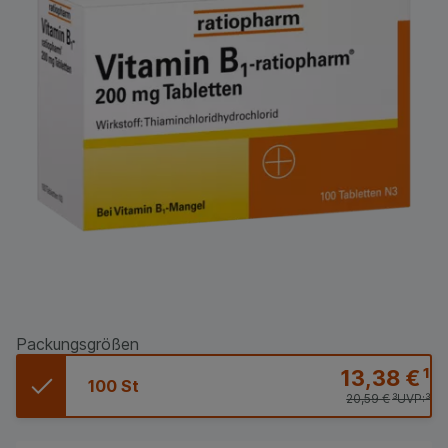
Packungsgrößen
13,38 €
¹
100 St
20,59 €
³
UVP:
³