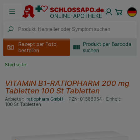
Rezept per
Foto
Produkt per Barcode
bestellen
suchen
Startseite
VITAMIN B1-RATIOPHARM 200 mg
Tabletten
100 St
Tabletten
Anbieter:
ratiopharm GmbH
PZN:
01586054
Einheit:
100
St
Tabletten