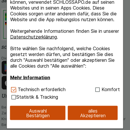
Sicherheit und Qualität
können, verwendet SCHLOSSAPO.de auf seinen
Websites und in seinen Apps Cookies. Diese
Schlossapo.de ist registriert beim
Cookies sorgen unter anderem dafür, dass Sie die
Deutschen Institut für Medizinische
Website und die App reibungslos nutzen können.
Dokumentation und Information.
Weitergehende Informationen finden Sie in unserer
Datenschutzerklärung
.
schlossapo.de-App
Bitte wählen Sie nachfolgend, welche Cookies
gesetzt werden dürfen, und bestätigen Sie dies
Die App von schlossapo.de jetzt mit E-Rezept-Scanner
durch "Auswahl bestätigen" oder akzeptieren Sie
alle Cookies durch "Alle auswählen":
Mehr Information
Technisch Notwendig:
Hierbei handelt es sich um
Technisch erforderlich
Komfort
Cookies, die für die Grundfunktionen unserer
Unsere Zahlungsarten
Statistik & Tracking
Website notwendig sind (z.B. Navigation,
Warenkorb, Kundenkonto), weshalb auf diese nicht
Bequem und sicher - Wählen Sie aus unseren verschiedenen
Auswahl
alles
verzichtet werden kann.
Zahlungsmöglichkeiten:
Bestätigen
Akzeptieren
Kreditkarte, PayPal,Vorkasse, iDeal, Bancontact und Rechnung (für
Komfort:
Diese Cookies werden genutzt um das
Bestandskunden)
Einkaufserlebnis noch ansprechender zu gestalten,