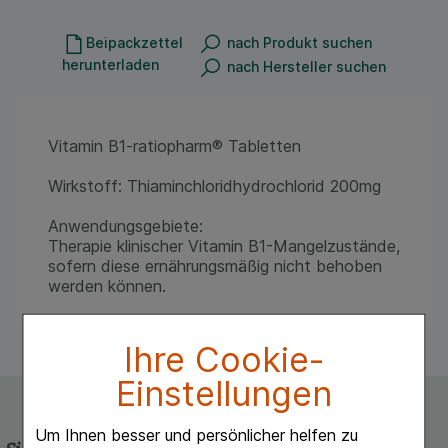
Beipackzettel
nach Produkt suchen
herunterladen
nach Hersteller suchen
Vitamin B1-ratiopharm® Tabletten
Wirkstoff: Thiaminchloridhydrochlorid 200mg
Anwendungsgebiete:
Therapie klinischer Vitamin B1-Mangelzustände,
sofern diese ernährungsmäßig nicht behoben
werden können.
Ihre Cookie-
Einstellungen
Um Ihnen besser und persönlicher helfen zu