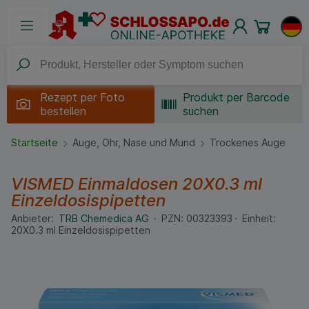
Rezept per
Foto
Produkt per Barcode
bestellen
suchen
Startseite
Auge, Ohr, Nase und Mund
Trockenes Auge
VISMED Einmaldosen
20X0.3 ml
Einzeldosispipetten
Anbieter:
TRB Chemedica AG
PZN:
00323393
Einheit:
20X0.3
ml
Einzeldosispipetten