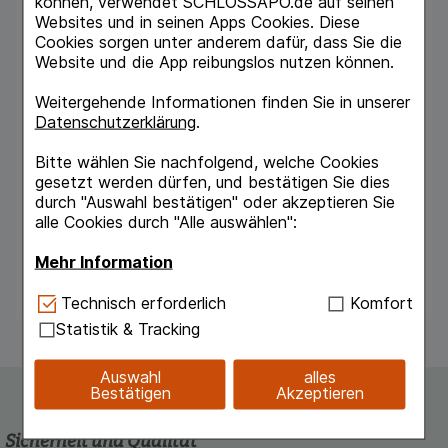
können, verwendet SCHLOSSAPO.de auf seinen
- Wechseljahre, Schwangerschaft
Websites und in seinen Apps Cookies. Diese
- Erkrankungen wie Diabetes, Neurodermitis,
Cookies sorgen unter anderem dafür, dass Sie die
Rheuma
Website und die App reibungslos nutzen können.
In allen Fällen liegt eine Störung oder
Weitergehende Informationen finden Sie in unserer
Beeinflussung des Tränenfilms vor.
Datenschutzerklärung
.
Funktionen des Tränenfilms
Bitte wählen Sie nachfolgend, welche Cookies
- Benetzung der Horn- und Bindehaut
gesetzt werden dürfen, und bestätigen Sie dies
- Versorgung der Hornhaut mit Nährstoffen
durch "Auswahl bestätigen" oder akzeptieren Sie
und Sauerstoff
alle Cookies durch "Alle auswählen":
- Abwehr von bakteriellen Infektionen
- Ausschwemmen von kleineren Fremdkörpern
Mehr Information
Technisch Notwendig:
Hierbei handelt es sich um
Technisch erforderlich
Komfort
Cookies, die für die Grundfunktionen unserer
Statistik & Tracking
Website notwendig sind (z.B. Navigation,
Warenkorb, Kundenkonto), weshalb auf diese nicht
Auswahl
alles
verzichtet werden kann.
Bestätigen
Akzeptieren
Komfort:
Diese Cookies werden genutzt um das
Sicherheit und Qualität
Einkaufserlebnis noch ansprechender zu gestalten,