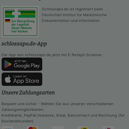
beispielsweise für die Wiedererkennung des
Schlossapo.de ist registriert beim
Besuchers oder unsere Seite an bevorzugte
Deutschen Institut für Medizinische
Verhaltensweisen (z.B. Spracheinstellung)
Dokumentation und Information.
anzupassen. Komfort-Cookies ermöglichen es uns
auch auf Ihre Bedürfnisse zugeschrittene Inhalte
anzuzeigen und unser Partnerprogramm zu
betreiben.
schlossapo.de-App
Statistik & Tracking:
Hierüber lassen sich
Die App von schlossapo.de jetzt mit E-Rezept-Scanner
Informationen über die Art und Weise der Nutzung
unserer Website sammeln, mit deren Hilfe wir
unsere Website weiter für Sie optimieren können,
den Inhalt auf unserer Website aber auch die
Werbung auf Drittseiten möglichst relevant für Sie
zu gestalten. Bitte beachten Sie, dass Daten
hierfür teilweise an Dritte wie z.B. Google oder
Unsere Zahlungsarten
soziale Medien übertragen werden.
Bequem und sicher - Wählen Sie aus unseren verschiedenen
Zahlungsmöglichkeiten:
Kreditkarte, PayPal,Vorkasse, iDeal, Bancontact und Rechnung (für
Bestandskunden)