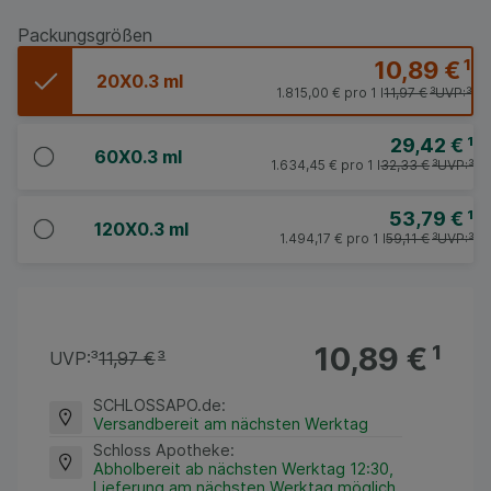
Packungsgrößen
10,89 €
¹
20X0.3 ml
1.815,00 €
pro 1 l
11,97 €
³
UVP:
³
29,42 €
¹
60X0.3 ml
1.634,45 €
pro 1 l
32,33 €
³
UVP:
³
53,79 €
¹
120X0.3 ml
1.494,17 €
pro 1 l
59,11 €
³
UVP:
³
10,89 €
¹
UVP:
³
11,97 €
³
SCHLOSSAPO.de
:
Versandbereit am nächsten Werktag
Schloss Apotheke
:
Abholbereit ab nächsten Werktag 12:30,
Lieferung am nächsten Werktag möglich