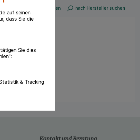
n
nach Produkt suchen
nach Hersteller suchen
de auf seinen
r, dass Sie die
ätigen Sie dies
hlen":
unktionen unserer
Statistik & Tracking
f diese nicht
hender zu
eite an bevorzugte
lichen es uns auch
ramm zu betreiben.
se der Nutzung
Kontakt und Beratung