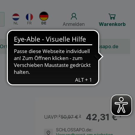
Anmelden
Warenkorb
 Ort
Bonusprogramm
Jobs
Über Schlossapo.de
42,31 €
¹
UAVP:
²
50,97 €
²
SCHLOSSAPO.de
:
Versandbereit am nächsten