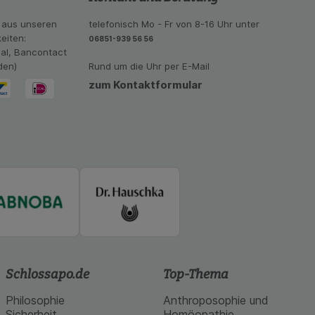
imieren können, den
vant für Sie zu
 aus unseren
telefonisch Mo - Fr von 8-16 Uhr unter
oogle oder soziale
eiten:
06851-939 56 56
eal, Bancontact
den)
Rund um die Uhr per E-Mail
zum Kontaktformular
Schlossapo.de
Top-Thema
Philosophie
Anthroposophie und
Sicherheit
Homöopathie