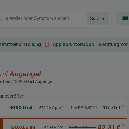
Suchen
imittelherstellung
App herunterladen
Beratung vor
 ml
Augengel
inheit:
120X0.6
ml
Augengel
ungsgrößen
15,75 €
¹
30X0.6 ml
875,00 €
pro 1 l
UAVP:
²
18,97 €
²
42,31 €
¹
120X0.6 ml
587,64 €
pro 1 l
UAVP:
²
50,97 €
²