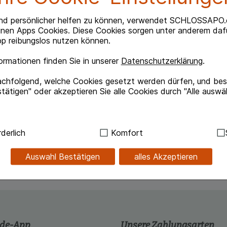
Beipackzettel herunterlade
nd persönlicher helfen zu können, verwendet SCHLOSSAPO.
inen Apps Cookies. Diese Cookies sorgen unter anderem dafü
p reibungslos nutzen können.
rmationen finden Sie in unserer
Datenschutzerklärung
.
achfolgend, welche Cookies gesetzt werden dürfen, und best
oduktion. Symptomatische Behandlung
tätigen" oder akzeptieren Sie alle Cookies durch "Alle auswä
arbomer. Es ist dickflüssig und verweilt somit lange
tung der Augenoberfläche in der Nacht eingesetzt
ndig:
Hierbei handelt es sich um Cookies, die für die Grundf
derlich
Komfort
sind (z.B. Navigation, Warenkorb, Kundenkonto), weshalb au
kann.
Auswahl Bestätigen
alles Akzeptieren
kies werden genutzt um das Einkaufserlebnis noch ansprec
lsweise für die Wiedererkennung des Besuchers oder unsere S
z.B. Spracheinstellung) anzupassen. Komfort-Cookies ermög
se zugeschrittene Inhalte anzuzeigen und unser Partnerprog
ng:
Hierüber lassen sich Informationen über die Art und Wei
.de-App
Unsere Zahlungsarten