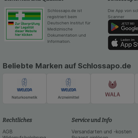
unserer Website sa
Inhalt auf unserer 
Schlossapo.de ist
Die App von sc
gestalten. Bitte be
registriert beim
Scanner
Medien übertragen
Deutschen Institut für
Medizinische
Dokumentation und
Information.
Beliebte Marken auf Schlossapo.de
Rechtliches
Service und Info
AGB
Versandarten und -kosten
Widerrufsbelehrung
Rezept einlösen