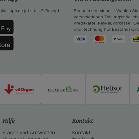
mmeln, mit deren Hilfe wir unsere Website weiter für Sie opt
Website aber auch die Werbung auf Drittseiten möglichst rele
hlossapo.de jetzt mit E-Rezept-
Bequem und sicher - Wählen Sie
achten Sie, dass Daten hierfür teilweise an Dritte wie z.B. G
verschiedenen Zahlungsmöglichk
 werden.
Kreditkarte, PayPal,Vorkasse, iD
und Rechnung (für Bestandskun
Hilfe
Kontakt
Fragen und Antworten
Kontakt
Passwort vergessen
Feedback