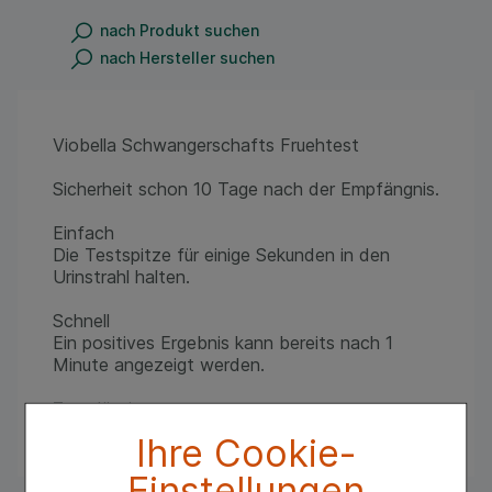
nach Produkt suchen
nach Hersteller suchen
Viobella Schwangerschafts Fruehtest
Sicherheit schon 10 Tage nach der Empfängnis.
Einfach
Die Testspitze für einige Sekunden in den
Urinstrahl halten.
Schnell
Ein positives Ergebnis kann bereits nach 1
Minute angezeigt werden.
Zuverlässig
VIOBELLA ist über 99% zuverlässig.
Ihre Cookie-
Einstellungen