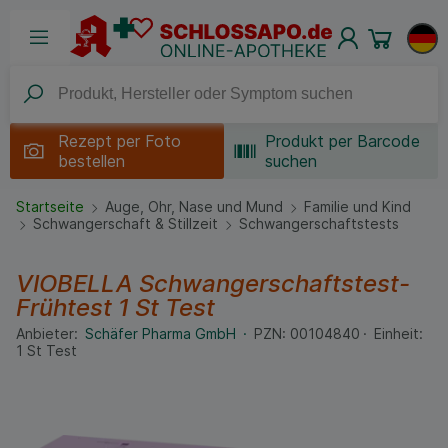
Rezept per
Foto
Produkt per Barcode
bestellen
suchen
Startseite
Auge, Ohr, Nase und Mund
Familie und Kind
Schwangerschaft & Stillzeit
Schwangerschaftstests
VIOBELLA Schwangerschaftstest-
Frühtest
1 St
Test
Anbieter:
Schäfer Pharma GmbH
PZN:
00104840
Einheit:
1
St
Test