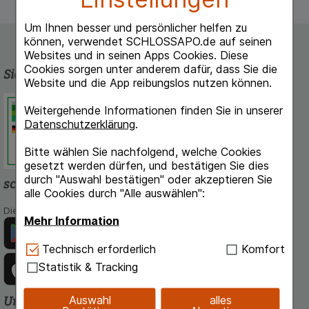
Um Ihnen besser und persönlicher helfen zu
können, verwendet SCHLOSSAPO.de auf seinen
Websites und in seinen Apps Cookies. Diese
Cookies sorgen unter anderem dafür, dass Sie die
Sicherheit und Qualität
Website und die App reibungslos nutzen können.
Schlossapo.de ist registriert beim
Weitergehende Informationen finden Sie in unserer
Deutschen Institut für Medizinische
Datenschutzerklärung
.
Dokumentation und Information.
Bitte wählen Sie nachfolgend, welche Cookies
gesetzt werden dürfen, und bestätigen Sie dies
durch "Auswahl bestätigen" oder akzeptieren Sie
schlossapo.de-App
alle Cookies durch "Alle auswählen":
Die App von schlossapo.de jetzt mit E-Rezept-Scanner
Mehr Information
Technisch Notwendig:
Hierbei handelt es sich um
Technisch erforderlich
Komfort
Cookies, die für die Grundfunktionen unserer
Statistik & Tracking
Website notwendig sind (z.B. Navigation,
Warenkorb, Kundenkonto), weshalb auf diese nicht
Auswahl
alles
Unsere Zahlungsarten
verzichtet werden kann.