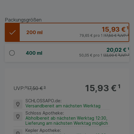
Packungsgrößen
15,93 €
¹
200 ml
79,65 €
pro 1 l
17,50 €
³
UVP:
³
20,02 €
¹
400 ml
50,05 €
pro 1 l
22,00 €
³
UVP:
³
15,93 €
¹
UVP:
³
17,50 €
³
SCHLOSSAPO.de
:
Versandbereit am nächsten Werktag
Schloss Apotheke
:
Abholbereit ab nächsten Werktag 12:30,
Lieferung am nächsten Werktag möglich
Kepler Apotheke
: