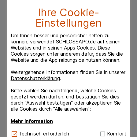
wird Talgüberschuss deutlich gemindert: 94%
Ihre Cookie-
Nach 4 Wochen*
Das Hautbild wirkt verfeinert: 83 %*
Einstellungen
reduzierte Anzeichen von Unreinheiten und
Pickelmale: 98%
Um Ihnen besser und persönlicher helfen zu
*Dermatologischer Test an 50 Frauen mit einer
können, verwendet SCHLOSSAPO.de auf seinen
fettigen, zu Akne neigenden Haut,
Websites und in seinen Apps Cookies. Diese
empfindlichen Haut. 4 Wochen lang, zweimal
Cookies sorgen unter anderem dafür, dass Sie die
täglich angewendet.
Website und die App reibungslos nutzen können.
**Selbstbewertung von 50 Frauen mit einer
fettigen, zu Akne neigenden, empfindlichen
Weitergehende Informationen finden Sie in unserer
Haut. 4 Wochen lang, zweimal täglich
Datenschutzerklärung
.
angewendet.
Bitte wählen Sie nachfolgend, welche Cookies
Wirkstoffe
gesetzt werden dürfen, und bestätigen Sie dies
Mineralien (Zink & Kupfer) + probiotischer
durch "Auswahl bestätigen" oder akzeptieren Sie
Extrakt
alle Cookies durch "Alle auswählen":
Hauttyp
Mehr Information
Fettige und zu Akne neigender Haut
Technisch Notwendig:
Hierbei handelt es sich um
Technisch erforderlich
Komfort
Anwendung