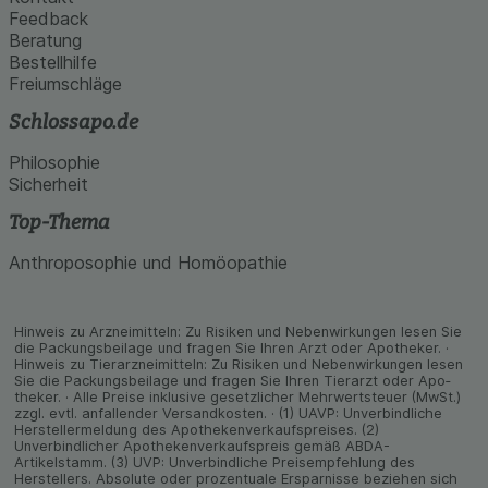
Feedback
Beratung
Bestellhilfe
Freiumschläge
Schlossapo.de
Philosophie
Sicherheit
Top-Thema
Anthroposophie und Homöopathie
Hinweis zu Arzneimitteln: Zu Risiken und Neben­wirkungen lesen Sie
die Packungs­beilage und fragen Sie Ihren Arzt oder Apo­theker. ·
Hinweis zu Tier­arz­nei­mitteln: Zu Risiken und Neben­wirkungen lesen
Sie die Packungs­beilage und fragen Sie Ihren Tier­arzt oder Apo­
theker. · Alle Preise inklusive gesetz­licher Mehrwertsteuer (MwSt.)
zzgl. evtl. anfallender Versand­kosten. · (1) UAVP: Unverbindliche
Herstellermeldung des Apothekenverkaufspreises. (2)
Unverbindlicher Apothekenverkaufspreis gemäß ABDA-
Artikelstamm. (3) UVP: Unverbindliche Preisempfehlung des
Herstellers. Absolute oder prozentuale Ersparnisse beziehen sich