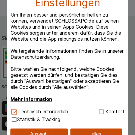
Einstellungen
Um Ihnen besser und persönlicher helfen zu
können, verwendet SCHLOSSAPO.de auf seinen
Websites und in seinen Apps Cookies. Diese
Cookies sorgen unter anderem dafür, dass Sie die
Sicherheit und Qualität
Website und die App reibungslos nutzen können.
Schlossapo.de ist registriert beim
Weitergehende Informationen finden Sie in unserer
Deutschen Institut für Medizinische
Datenschutzerklärung
.
Dokumentation und Information.
Bitte wählen Sie nachfolgend, welche Cookies
gesetzt werden dürfen, und bestätigen Sie dies
durch "Auswahl bestätigen" oder akzeptieren Sie
schlossapo.de-App
alle Cookies durch "Alle auswählen":
Die App von schlossapo.de jetzt mit E-Rezept-Scanner
Mehr Information
Technisch Notwendig:
Hierbei handelt es sich um
Technisch erforderlich
Komfort
Cookies, die für die Grundfunktionen unserer
Statistik & Tracking
Website notwendig sind (z.B. Navigation,
Warenkorb, Kundenkonto), weshalb auf diese nicht
Auswahl
alles