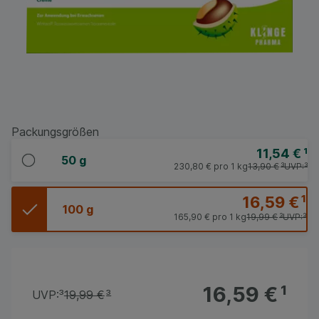
Packungsgrößen
11,54 €
¹
50 g
230,80 €
pro 1 kg
13,90 €
³
UVP:
³
16,59 €
¹
100 g
165,90 €
pro 1 kg
19,99 €
³
UVP:
³
16,59 €
¹
UVP:
³
19,99 €
³