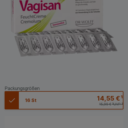
Packungsgrößen
14,55 €
¹
16 St
15,99 €
³
UVP:
³