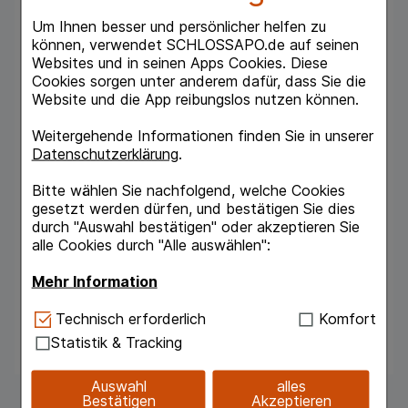
die Scheide einbringen, vorzugsweise vor dem
Um Ihnen besser und persönlicher helfen zu
Schlafengehen. Die Anwendung kann 1 x
können, verwendet SCHLOSSAPO.de auf seinen
täglich oder seltener (z. B. 2-3x pro Woche)
Websites und in seinen Apps Cookies. Diese
erfolgen. Das hängt von den individuellen
Cookies sorgen unter anderem dafür, dass Sie die
Beschwerden ab. Es wird empfohlen, während
Website und die App reibungslos nutzen können.
der Anwendung eine Slipeinlage zu tragen.
Weitergehende Informationen finden Sie in unserer
Hinweise
Datenschutzerklärung
.
Eine Anwendung während Schwangerschaft
und Stillzeit ist möglich.
Bitte wählen Sie nachfolgend, welche Cookies
gesetzt werden dürfen, und bestätigen Sie dies
Inhaltsstoffe
durch "Auswahl bestätigen" oder akzeptieren Sie
calcium lactate, cetearyl alcohol,
alle Cookies durch "Alle auswählen":
hydrogenated coco-glyerides, lactic acid,
PEG-20 glyceryl stearate, sodium carbomer.
Mehr Information
Das Vaginalzäpfchen ist frei von Hormonen
Technisch Notwendig:
Hierbei handelt es sich um
sowie von Duft- und Konservierungsstoffen.
Technisch erforderlich
Komfort
Cookies, die für die Grundfunktionen unserer
Statistik & Tracking
Website notwendig sind (z.B. Navigation,
Warenkorb, Kundenkonto), weshalb auf diese nicht
Auswahl
alles
verzichtet werden kann.
Bestätigen
Akzeptieren