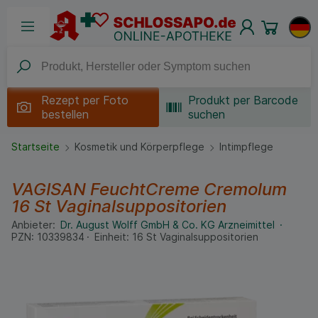
Rezept per
Foto
Produkt per Barcode
bestellen
suchen
Startseite
Kosmetik und Körperpflege
Intimpflege
VAGISAN FeuchtCreme Cremolum
16 St
Vaginalsuppositorien
Anbieter:
Dr. August Wolff GmbH & Co. KG Arzneimittel
PZN:
10339834
Einheit:
16
St
Vaginalsuppositorien