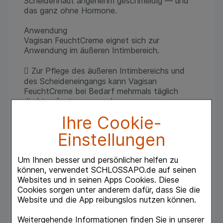
Scheidenhaut angenehm geschmeidig — und
das ganz ohne Hormone.
Anwendung
Vagisan FeuchtCreme eignet sich zur
Anwendung im äußeren Intimbereich.
 Zur Pflege des äußeren Intimbereichs und
des Scheideneingangs kann Vagisan
FeuchtCreme bei Bedarf mehrmals täglich
direkt aufgetragen werden.
 Eine Anwendung während Schwangerschaft
Ihre Cookie-
und Stillzeit ist möglich.
 Bei Scheidentrockenheit kann Vagisan
Einstellungen
FeuchtCreme bei Bedarf auch vor dem
Intimverkehr angewandt werden.
Um Ihnen besser und persönlicher helfen zu
können, verwendet SCHLOSSAPO.de auf seinen
Inhaltsstoffe
Websites und in seinen Apps Cookies. Diese
aqua, benzyl alcohol, cetearyl alcohol, cetyl
Cookies sorgen unter anderem dafür, dass Sie die
palmitate, lactic acid, octyldodecanol,
Website und die App reibungslos nutzen können.
polysorbate 60, sodium lactate, sorbitan
stearate.
Weitergehende Informationen finden Sie in unserer