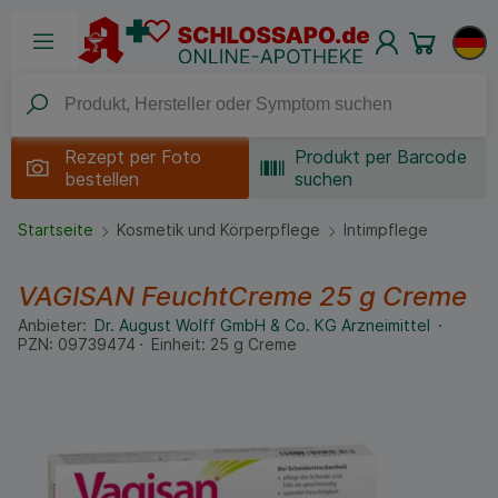
Rezept per
Foto
Produkt per Barcode
bestellen
suchen
Startseite
Kosmetik und Körperpflege
Intimpflege
VAGISAN FeuchtCreme
25 g
Creme
Anbieter:
Dr. August Wolff GmbH & Co. KG Arzneimittel
PZN:
09739474
Einheit:
25
g
Creme