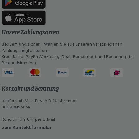
anzuzeigen und unser Partnerprogramm zu
betreiben.
Statistik & Tracking:
Hierüber lassen sich
Informationen über die Art und Weise der Nutzung
Unsere Zahlungsarten
unserer Website sammeln, mit deren Hilfe wir
unsere Website weiter für Sie optimieren können,
Bequem und sicher - Wählen Sie aus unseren verschiedenen
den Inhalt auf unserer Website aber auch die
Zahlungsmöglichkeiten:
Werbung auf Drittseiten möglichst relevant für Sie
Kreditkarte, PayPal,Vorkasse, iDeal, Bancontact und Rechnung (für
zu gestalten. Bitte beachten Sie, dass Daten
Bestandskunden)
hierfür teilweise an Dritte wie z.B. Google oder
soziale Medien übertragen werden.
Kontakt und Beratung
telefonisch Mo - Fr von 8-16 Uhr unter
06851-939 56 56
Rund um die Uhr per E-Mail
zum Kontaktformular