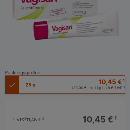
Packungsgrößen
10,45 €
¹
25 g
418,00 €
pro 1 kg
11,48 €
³
UVP:
³
10,45 €
¹
UVP:
³
11,48 €
³