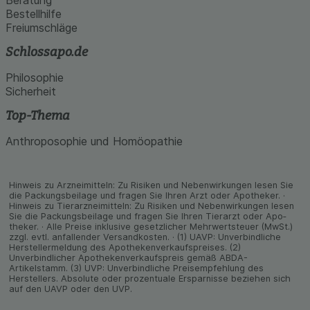
Bestellhilfe
Freiumschläge
Schlossapo.de
Philosophie
Sicherheit
Top-Thema
Anthroposophie und Homöopathie
Hinweis zu Arzneimitteln: Zu Risiken und Neben­wirkungen lesen Sie
die Packungs­beilage und fragen Sie Ihren Arzt oder Apo­theker. ·
Hinweis zu Tier­arz­nei­mitteln: Zu Risiken und Neben­wirkungen lesen
Sie die Packungs­beilage und fragen Sie Ihren Tier­arzt oder Apo­
theker. · Alle Preise inklusive gesetz­licher Mehrwertsteuer (MwSt.)
zzgl. evtl. anfallender Versand­kosten. · (1) UAVP: Unverbindliche
Herstellermeldung des Apothekenverkaufspreises. (2)
Unverbindlicher Apothekenverkaufspreis gemäß ABDA-
Artikelstamm. (3) UVP: Unverbindliche Preisempfehlung des
Herstellers. Absolute oder prozentuale Ersparnisse beziehen sich
auf den UAVP oder den UVP.