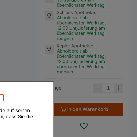
übernächsten Werktag
Schloss Apotheke
:
Abholbereit ab
übernächsten Werktag,
12:00 Uhr,Lieferung am
übernächsten Werktag
möglich
Kepler Apotheke
:
Abholbereit ab
übernächsten Werktag,
12:00 Uhr,Lieferung am
übernächsten Werktag
möglich
Menge:
n
In den Warenkorb
de auf seinen
r, dass Sie die