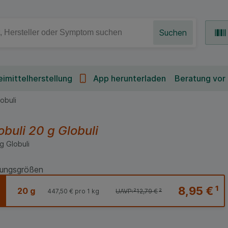
Suchen
imittelherstellung
App herunterladen
Beratung vor
obuli
obuli
20 g
Globuli
g
Globuli
ungsgrößen
8,95 €
¹
20 g
447,50 €
pro 1 kg
UAVP:
²
12,79 €
²