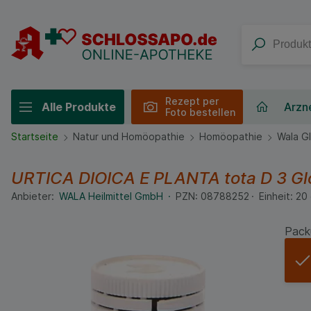
Rezept per
Alle Produkte
Arzne
Foto bestellen
Startseite
Natur und Homöopathie
Homöopathie
Wala Gl
URTICA DIOICA E PLANTA tota D 3 Gl
Anbieter:
WALA Heilmittel GmbH
PZN:
08788252
Einheit:
20
Pack