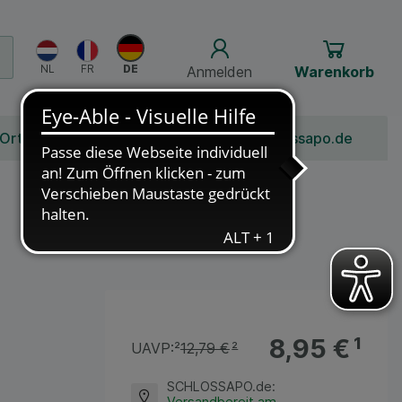
Anmelden
Warenkorb
 Ort
Bonusprogramm
Jobs
Über Schlossapo.de
8,95 €
¹
UAVP:
²
12,79 €
²
SCHLOSSAPO.de
:
Versandbereit am