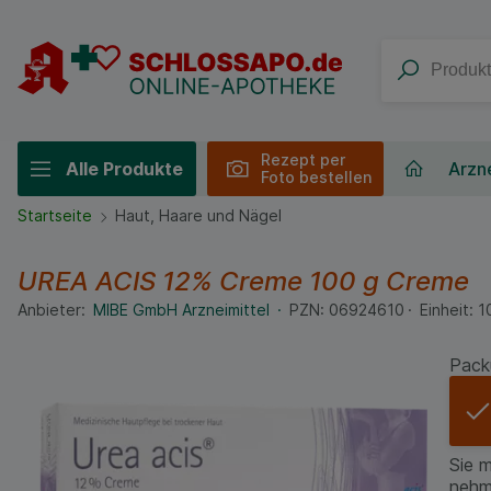
Rezept per
Alle Produkte
Arzne
Foto bestellen
Startseite
Haut, Haare und Nägel
UREA ACIS 12% Creme
100 g
Creme
Anbieter:
MIBE GmbH Arzneimittel
PZN:
06924610
Einheit:
1
Pack
Sie 
nehm