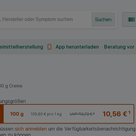
Suchen
imittelherstellung
App herunterladen
Beratung vor
00
g
Creme
ungsgrößen
10,56 €
¹
100 g
105,60 €
pro 1 kg
UVP:
³
12,72 €
³
müssen
sich anmelden
um die Verfügbarkeitsbenachrichtigung
en zu können.