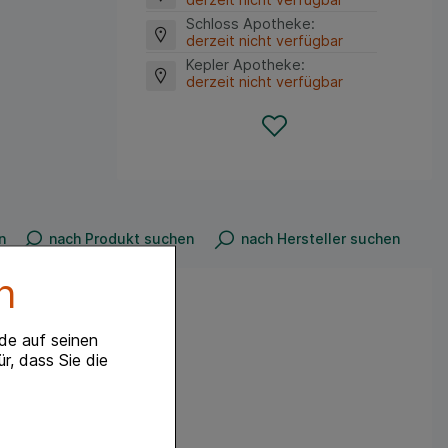
Schloss Apotheke
:
derzeit nicht verfügbar
Kepler Apotheke
:
derzeit nicht verfügbar
n
nach Produkt suchen
nach Hersteller suchen
n
de auf seinen
r, dass Sie die