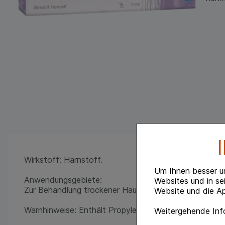
Wirkstoff: Harnstoff.
Um Ihnen besser u
Anwendungsgebiete:
Websites und in se
Zur Behandlung trockener Haut bei Neurodermitis oder
Website und die Ap
Warnhinweise: Enthält Propylenglycol und Butylhydrox
Weitergehende Info