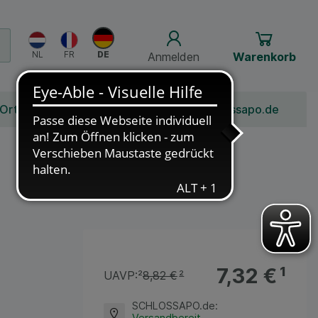
Anmelden
Warenkorb
 Ort
Bonusprogramm
Jobs
Über Schlossapo.de
7,32 €
¹
UAVP:
²
8,82 €
²
SCHLOSSAPO.de
:
Versandbereit