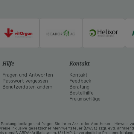
Hilfe
Kontakt
Fragen und Antworten
Kontakt
Passwort vergessen
Feedback
Benutzerdaten ändern
Beratung
Bestellhilfe
Freiumschläge
Packungs­beilage und fragen Sie Ihren Arzt oder Apo­theker. · Hinweis zu T
 Preise inklusive gesetz­licher Mehrwertsteuer (MwSt.) zzgl. evtl. anfalle
is gemäß ABDA-Artikelstamm. (3) UVP: Unverbindliche Preisempfehlung 