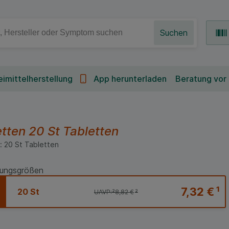
Suchen
imittelherstellung
App herunterladen
Beratung vor
etten
20 St
Tabletten
:
20
St
Tabletten
ungsgrößen
7,32 €
¹
20 St
UAVP:
²
8,82 €
²