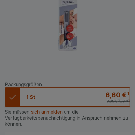
Packungsgrößen
6,60 €
¹
1 St
7,95 €
³
UVP:
³
Sie müssen
sich anmelden
um die
Verfügbarkeitsbenachrichtigung in Anspruch nehmen zu
können.