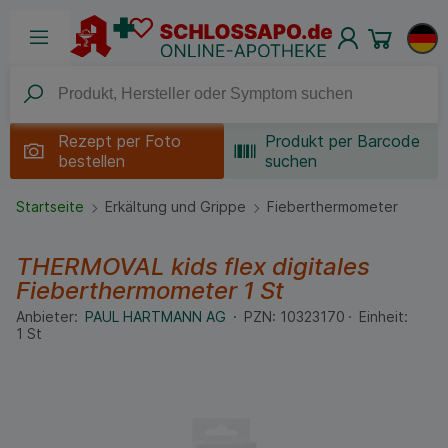
Rezept per
Foto
Produkt per Barcode
bestellen
suchen
Startseite
Erkältung und Grippe
Fieberthermometer
THERMOVAL kids flex digitales
Fieberthermometer
1 St
Anbieter:
PAUL HARTMANN AG
PZN:
10323170
Einheit:
1
St