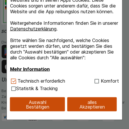
Deutschen Institut für Medizinische
Cookies sorgen unter anderem dafür, dass Sie die
Dokumentation und Information.
Website und die App reibungslos nutzen können.
Weitergehende Informationen finden Sie in unserer
Datenschutzerklärung
.
schlossapo.de-App
Bitte wählen Sie nachfolgend, welche Cookies
Die App von schlossapo.de jetzt mit E-Rezept-Scanner
gesetzt werden dürfen, und bestätigen Sie dies
durch "Auswahl bestätigen" oder akzeptieren Sie
alle Cookies durch "Alle auswählen":
Mehr Information
Unsere Zahlungsarten
Technisch Notwendig:
Hierbei handelt es sich um
Technisch erforderlich
Komfort
Cookies, die für die Grundfunktionen unserer
Statistik & Tracking
Bequem und sicher - Wählen Sie aus unseren verschiedenen
Website notwendig sind (z.B. Navigation,
Zahlungsmöglichkeiten:
Warenkorb, Kundenkonto), weshalb auf diese nicht
Auswahl
alles
Kreditkarte, PayPal,Vorkasse, iDeal, Bancontact und Rechnung (für
verzichtet werden kann.
Bestätigen
Akzeptieren
Bestandskunden)
Komfort:
Diese Cookies werden genutzt um das
Einkaufserlebnis noch ansprechender zu gestalten,
beispielsweise für die Wiedererkennung des