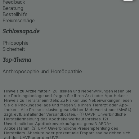
Feedback
Beratung
Bestellhilfe
Freiumschläge
Schlossapo.de
Philosophie
Sicherheit
Top-Thema
Anthroposophie und Homöopathie
Hinweis zu Arzneimitteln: Zu Risiken und Neben­wirkungen lesen Sie
die Packungs­beilage und fragen Sie Ihren Arzt oder Apo­theker. ·
Hinweis zu Tier­arz­nei­mitteln: Zu Risiken und Neben­wirkungen lesen
Sie die Packungs­beilage und fragen Sie Ihren Tier­arzt oder Apo­
theker. · Alle Preise inklusive gesetz­licher Mehrwertsteuer (MwSt.)
zzgl. evtl. anfallender Versand­kosten. · (1) UAVP: Unverbindliche
Herstellermeldung des Apothekenverkaufspreises. (2)
Unverbindlicher Apothekenverkaufspreis gemäß ABDA-
Artikelstamm. (3) UVP: Unverbindliche Preisempfehlung des
Herstellers. Absolute oder prozentuale Ersparnisse beziehen sich
auf den UAVP oder den UVP.