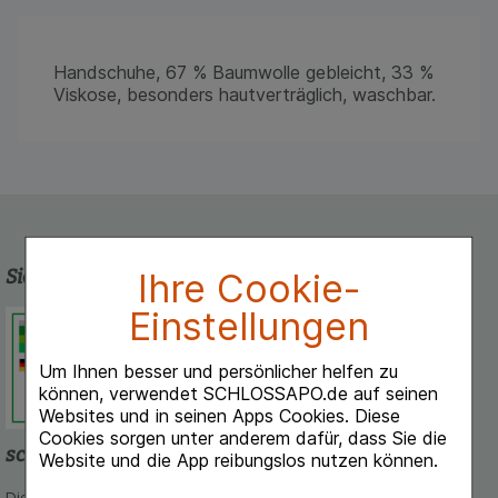
Handschuhe, 67 % Baumwolle gebleicht, 33 %
Viskose, besonders hautverträglich, waschbar.
Sicherheit und Qualität
Ihre Cookie-
Einstellungen
Schlossapo.de ist registriert beim
Deutschen Institut für Medizinische
Dokumentation und Information.
Um Ihnen besser und persönlicher helfen zu
können, verwendet SCHLOSSAPO.de auf seinen
Websites und in seinen Apps Cookies. Diese
Cookies sorgen unter anderem dafür, dass Sie die
schlossapo.de-App
Website und die App reibungslos nutzen können.
Die App von schlossapo.de jetzt mit E-Rezept-Scanner