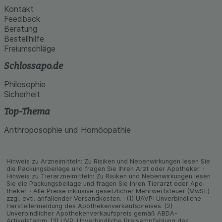
Kontakt
Feedback
Beratung
Bestellhilfe
Freiumschläge
Schlossapo.de
Philosophie
Sicherheit
Top-Thema
Anthroposophie und Homöopathie
Hinweis zu Arzneimitteln: Zu Risiken und Neben­wirkungen lesen Sie
die Packungs­beilage und fragen Sie Ihren Arzt oder Apo­theker. ·
Hinweis zu Tier­arz­nei­mitteln: Zu Risiken und Neben­wirkungen lesen
Sie die Packungs­beilage und fragen Sie Ihren Tier­arzt oder Apo­
theker. · Alle Preise inklusive gesetz­licher Mehrwertsteuer (MwSt.)
zzgl. evtl. anfallender Versand­kosten. · (1) UAVP: Unverbindliche
Herstellermeldung des Apothekenverkaufspreises. (2)
Unverbindlicher Apothekenverkaufspreis gemäß ABDA-
Artikelstamm. (3) UVP: Unverbindliche Preisempfehlung des