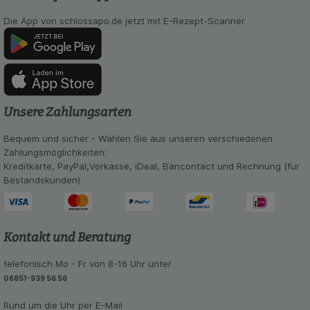
auch auf Ihre Bedürfnisse zugeschrittene Inhalte
Die App von schlossapo.de jetzt mit E-Rezept-Scanner
anzuzeigen und unser Partnerprogramm zu
betreiben.
Statistik & Tracking:
Hierüber lassen sich
Informationen über die Art und Weise der Nutzung
unserer Website sammeln, mit deren Hilfe wir
unsere Website weiter für Sie optimieren können,
Unsere Zahlungsarten
den Inhalt auf unserer Website aber auch die
Werbung auf Drittseiten möglichst relevant für Sie
Bequem und sicher - Wählen Sie aus unseren verschiedenen
zu gestalten. Bitte beachten Sie, dass Daten
Zahlungsmöglichkeiten:
hierfür teilweise an Dritte wie z.B. Google oder
Kreditkarte, PayPal,Vorkasse, iDeal, Bancontact und Rechnung (für
soziale Medien übertragen werden.
Bestandskunden)
Kontakt und Beratung
telefonisch Mo - Fr von 8-16 Uhr unter
06851-939 56 56
Rund um die Uhr per E-Mail