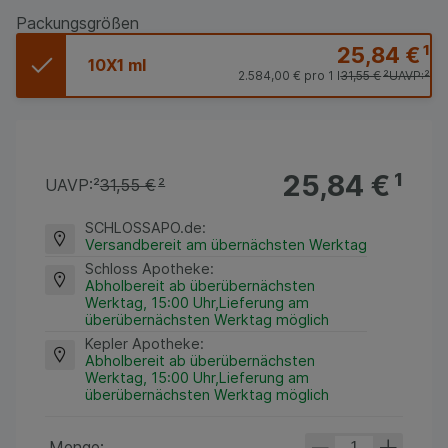
Packungsgrößen
25,84 €
¹
10X1 ml
2.584,00 €
pro 1 l
31,55 €
²
UAVP:
²
25,84 €
¹
UAVP:
²
31,55 €
²
SCHLOSSAPO.de
:
Versandbereit am übernächsten Werktag
Schloss Apotheke
:
Abholbereit ab überübernächsten
Werktag, 15:00 Uhr,Lieferung am
überübernächsten Werktag möglich
Kepler Apotheke
:
Abholbereit ab überübernächsten
Werktag, 15:00 Uhr,Lieferung am
überübernächsten Werktag möglich
Menge: