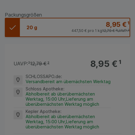
Packungsgrößen
8,95 €
¹
20 g
447,50 €
pro 1 kg
12,79 €
²
UAVP:
²
8,95 €
¹
UAVP:
²
12,79 €
²
SCHLOSSAPO.de
:
Versandbereit am übernächsten Werktag
Schloss Apotheke
:
Abholbereit ab überübernächsten
Werktag, 15:00 Uhr,Lieferung am
überübernächsten Werktag möglich
Kepler Apotheke
:
Abholbereit ab überübernächsten
Werktag, 15:00 Uhr,Lieferung am
überübernächsten Werktag möglich