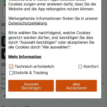
Cookies sorgen unter anderem dafür, dass Sie die
Dokumentation und Information.
Website und die App reibungslos nutzen können.
Weitergehende Informationen finden Sie in unserer
Datenschutzerklärung
.
schlossapo.de-App
Bitte wählen Sie nachfolgend, welche Cookies
Die App von schlossapo.de jetzt mit E-Rezept-Scanner
gesetzt werden dürfen, und bestätigen Sie dies
durch "Auswahl bestätigen" oder akzeptieren Sie
alle Cookies durch "Alle auswählen":
Mehr Information
Unsere Zahlungsarten
Technisch Notwendig:
Hierbei handelt es sich um
Technisch erforderlich
Komfort
Cookies, die für die Grundfunktionen unserer
Statistik & Tracking
Bequem und sicher - Wählen Sie aus unseren verschiedenen
Website notwendig sind (z.B. Navigation,
Zahlungsmöglichkeiten:
Warenkorb, Kundenkonto), weshalb auf diese nicht
Kreditkarte, PayPal,Vorkasse, iDeal, Bancontact und Rechnung (für
Auswahl
alles
verzichtet werden kann.
Bestätigen
Akzeptieren
Bestandskunden)
Komfort:
Diese Cookies werden genutzt um das
Einkaufserlebnis noch ansprechender zu gestalten,
beispielsweise für die Wiedererkennung des